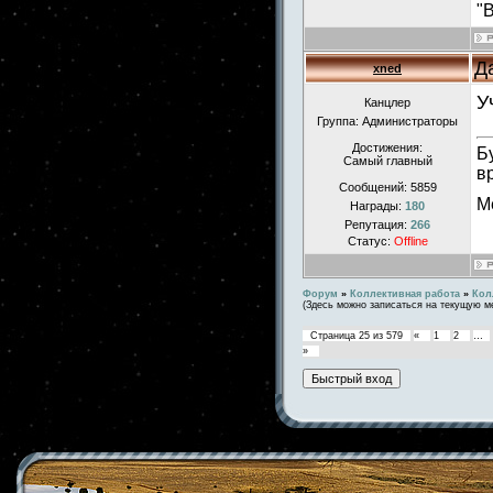
"
Д
xned
У
Канцлер
Группа: Администраторы
Достижения:
Б
Самый главный
в
Сообщений:
5859
М
Награды:
180
Репутация:
266
Статус:
Offline
Форум
»
Коллективная работа
»
Кол
(Здесь можно записаться на текущую м
Страница
25
из
579
«
1
2
…
»