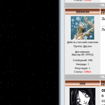
Статус:
Offline
Д
Звёздочка
З
Л
Действ.статский советник
Группа: Друзья
Достижения:
Мастер КР, УРР(2)
Сообщений:
348
Награды:
3
Репутация:
0
Статус:
Offline
Д
tned
0
в
с