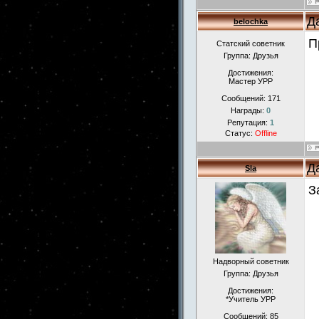
Д
belochka
П
Статский советник
Группа: Друзья
Достижения:
Мастер УРР
Сообщений:
171
Награды:
0
Репутация:
1
Статус:
Offline
Д
Sla
З
Надворный советник
Группа: Друзья
Достижения:
*Учитель УРР
Сообщений:
85