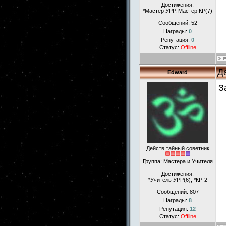
Достижения:
*Мастер УРР, Мастер КР(7)
Сообщений:
52
Награды:
0
Репутация:
0
Статус:
Offline
Д
Edward
З
Действ.тайный советник
Группа: Мастера и Учителя
Достижения:
*Учитель УРР(6), *КР-2
Сообщений:
807
Награды:
8
Репутация:
12
Статус:
Offline