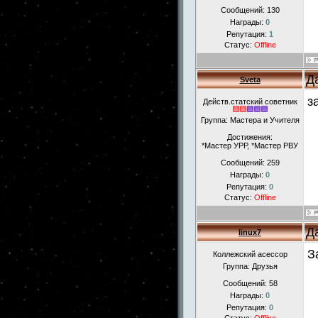
Сообщений:
130
Награды:
0
Репутация:
1
Статус:
Offline
Д
Sveta
з
Действ.статский советник
Группа: Мастера и Учителя
Достижения:
*Мастер УРР, *Мастер РВУ
Сообщений:
259
Награды:
0
Репутация:
0
Статус:
Offline
Д
linux7
З
Коллежский асессор
Группа: Друзья
Сообщений:
58
Награды:
0
Репутация:
0