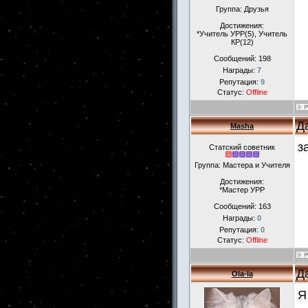
Группа: Друзья
Достижения:
*Учитель УРР(5), Учитель
КР(12)
Сообщений:
198
Награды:
7
Репутация:
9
Статус:
Offline
Д
Masha
з
Статский советник
Группа: Мастера и Учителя
Достижения:
*Мастер УРР
Сообщений:
163
Награды:
0
Репутация:
0
Статус:
Offline
Д
Ola-la
Я