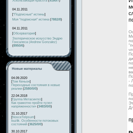
И
Ускользающая красота
(
9180/7
)
м
04.11.2011
с
[
"Подписные" истины
]
п
Моя "подписная" истина
(
7882/8
)
04.11.2011
Ос
[
Обсерватория
]
Мн
Эзотерическое искусство Эндрю
по
Гонсалеса (Andrew Gonzalez)
"п
(
8950/6
)
чт
По
д
по
не
Новые материалы
ва
П
04.09.2020
-
[
Том Кеньон
]
Переходные состояния в новые
по
реалии
(
2580/0/0
)
Пр
22.04.2018
по
[
Группа Метасинтез
]
Как грамотно пройти «узел
Эт
напряженности»
(
3483/0/0
)
Дл
31.10.2017
[
NosceTeIpsum
]
п
buzlik. Особенности потоковых
состояний
(
3625/0/0
)
30.10.2017
Р