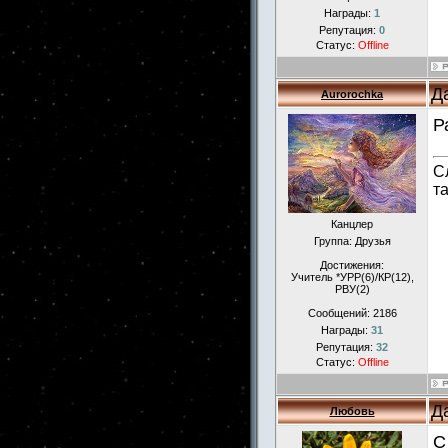
Награды:
1
Репутация:
0
Статус:
Offline
Д
Aurorochka
Р
С
т
Канцлер
Группа: Друзья
Достижения:
Учитель *УРР(6)/КР(12),
РВУ(2)
Сообщений:
2186
Награды:
31
Репутация:
32
Статус:
Offline
Д
Любовь
С