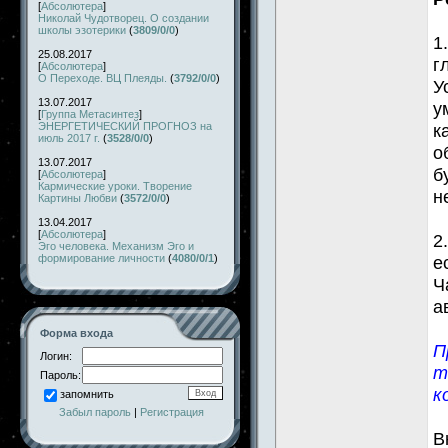
[
Абсолютера
]
Николай Чудотворец. О создании
школы эзотерики
(
3809/0/0
)
1
25.08.2017
г
[
Абсолютера
]
О Переходе. ВЦ Плеяды.
(
3792/0/0
)
У
13.07.2017
у
[
Группа Метасинтез
]
ЭНЕРГЕТИЧЕСКИЙ ПРОГНОЗ на
к
июль 2017 г.
(
3528/0/0
)
о
13.07.2017
б
[
Абсолютера
]
Кармические уроки. Творение
н
Картины Любви
(
3572/0/0
)
13.04.2017
[
Абсолютера
]
2
Эго человека. Механизм Эго и
формирование личности
(
4080/0/1
)
е
Ч
а
Форма входа
П
Логин:
т
Пароль:
к
запомнить
Забыл пароль
|
Регистрация
В