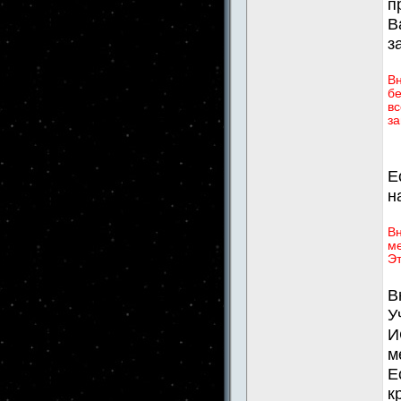
п
В
з
В
бе
вс
за
Е
н
Вн
ме
Эт
В
У
И
м
Е
к