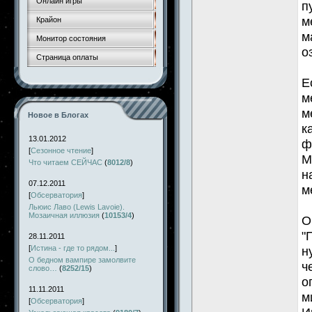
Онлайн игры
п
м
Крайон
м
Монитор состояния
о
Страница оплаты
Е
м
м
Новое в Блогах
к
13.01.2012
ф
[
Сезонное чтение
]
М
Что читаем СЕЙЧАС
(
8012/8
)
н
07.12.2011
м
[
Обсерватория
]
Льюис Лаво (Lewis Lavoie).
Мозаичная иллюзия
(
10153/4
)
О
"
28.11.2011
[
Истина - где то рядом...
]
н
О бедном вампире замолвите
ч
слово…
(
8252/15
)
о
11.11.2011
м
[
Обсерватория
]