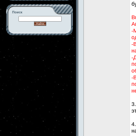
б
Поиск
В
А
-
о
-->
-
н
-
п
о
-
п
н
3
э
4
н