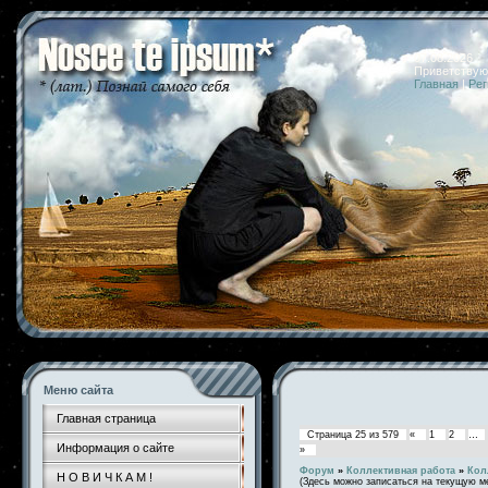
07.08.2026 
Приветствую
Главная
|
Рег
Меню сайта
Главная страница
Страница
25
из
579
«
1
2
…
Информация о сайте
»
Форум
»
Коллективная работа
»
Кол
Н О В И Ч К А М !
(Здесь можно записаться на текущую м