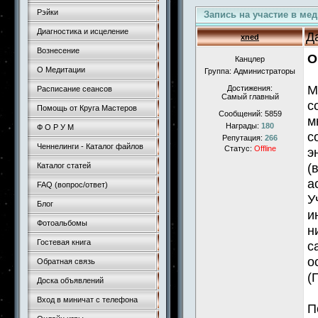
Рэйки
Запись на участие в ме
Диагностика и исцеление
Д
xned
Вознесение
О
Канцлер
О Медитации
Группа: Администраторы
М
Достижения:
Расписание сеансов
Самый главный
с
Помощь от Круга Мастеров
Сообщений:
5859
м
Награды:
180
Ф О Р У М
с
Репутация:
266
Ченнелинги - Каталог файлов
Статус:
Offline
э
(
Каталог статей
а
FAQ (вопрос/ответ)
У
Блог
и
Фотоальбомы
н
Гостевая книга
с
о
Обратная связь
(
Доска объявлений
Вход в миничат с телефона
П