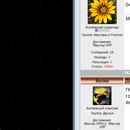
0
М
Коллежский секретарь
Группа: Мастера и Учителя
Достижения:
*Мастер УРР
Сообщений:
16
Награды:
0
Репутация:
0
Статус:
Offline
Д
Вистара
П
г
я
Коллежский советник
Группа: Друзья
Достижения:
Мастер УРР(с), *Мастер
УРР