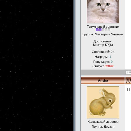
Титулярный советник
Группа: Мастера и Учителя
Достижения:
Мастер КР(6)
Сообщений:
24
Награды:
1
Репутация:
0
Статус:
Offline
Д
Arisha
П
Коллежский асессор
Группа: Друзья