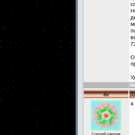
с
Н
д
м
п
в
7
О
п
У
Д
Alu
я
Статский советник