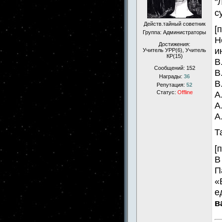
"
с
Действ.тайный советник
[
Группа: Администраторы
Н
Достижения:
и
Учитель УРР(6), Учитель
КР(15)
В
Сообщений:
152
В
Награды:
36
В
Репутация:
52
А
Статус:
Offline
А
А
Т
[
В
П
«
е
в