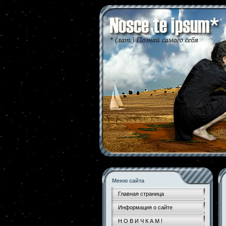
Меню сайта
Главная страница
Информация о сайте
Н О В И Ч К А М !