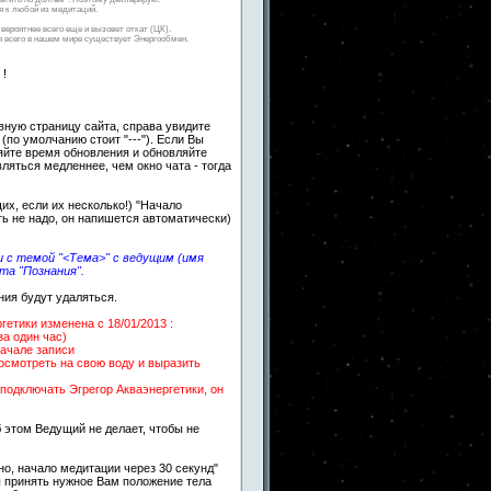
 к любой из медитаций.
вероятнее всего еще и вызовет откат (ЦК).
ля всего в нашем мире существует Энергообмен.
 !
авную страницу сайта, справа увидите
 (по умолчанию стоит "---"). Если Вы
яйте время обновления и обновляйте
вляться медленнее, чем окно чата - тогда
х, если их несколько!) "Начало
ть не надо, он напишется автоматически)
 с темой "<Тема>" с ведущим (имя
та "Познания".
ния будут удаляться.
етики изменена c 18/01/2013 :
за один час)
начале записи
посмотреть на свою воду и выразить
подключать Эгрегор Акваэнергетики, он
 этом Ведущий не делает, чтобы не
о, начало медитации через 30 секунд"
ы принять нужное Вам положение тела