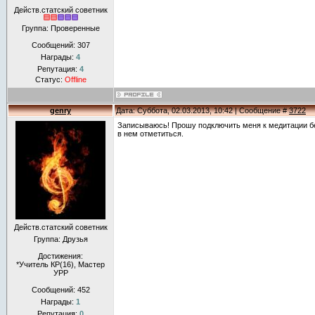
Действ.статский советник
Группа: Проверенные
Сообщений:
307
Награды:
4
Репутация:
4
Статус:
Offline
genry
Дата: Суббота, 02.03.2013, 10:42 | Сообщение #
3722
Записываюсь! Прошу подключить меня к медитации без
в нем отметиться.
Действ.статский советник
Группа: Друзья
Достижения:
*Учитель КР(16), Мастер
УРР
Сообщений:
452
Награды:
1
Репутация:
0