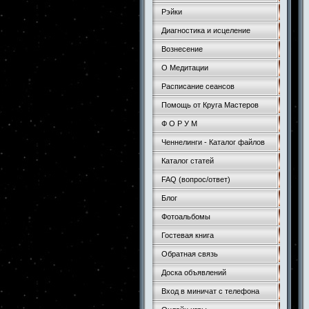
Рэйки
Диагностика и исцеление
Вознесение
О Медитации
Расписание сеансов
Помощь от Круга Мастеров
Ф О Р У М
Ченнелинги - Каталог файлов
Каталог статей
FAQ (вопрос/ответ)
Блог
Фотоальбомы
Гостевая книга
Обратная связь
Доска объявлений
Вход в миничат с телефона