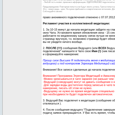
- Любой гость может, произнеся аффирмацию, ЕДИНОРАЗОВО подключиться
Предупреждение: Повторная попытка не будут иметь успеха. Третья попытка 
Это - своего рода - урок. Не нужно пребывать в энергетических иллюзиях. Д
Соблюдайте законы.
право анонимного подключения отменено с 07.07.2012
Регламент участия в коллективной медитации:
1. За 10-15 минут до начала медитации зайдите на гл
окно Чата. Установите время обновления окна - 15 сек
работаете по медленному каналу связи лучше не мен
страницу вручную, т.к. возможно страница будет обно
вы не увидите ничего вообще.
2.
ПОСЛЕ (!!!)
сообщения Ведущего (или
ВСЕХ
Ведущи
подключения" напишите в Чате свое
Имя (!)
(ник писа
и сформируйте намерение:
Прошу свое Высшее Я подключить меня к медитации
ведущего) и под контролем Эгрегора Медитаций сай
Внимание! Все записи сделанные до начала подключе
Внимание! Программа Эгрегора Медитаций и Акваэнерг
-Можно записываться в чате заранее (не раньше чем 
-Ведущий (соведущие) могут не давать сообщение о 
-Для зарядки воды достаточно перед записью в чате 
намерение, писать об этом не нужно.
-Ведущему не нужно во время медитации специально 
при необходимости будет подключен автоматически.
3. Ведущий Вас подключит к медитации (сообщение об
отвлекаться ).
4. После сообщения ведущего "Подключение завершен
подача заявок прекращается. У Вас есть время, чтоб