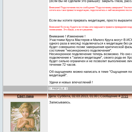
(если Вы не сделали это раньше): закрыть глаза, рассл
Внимание! Подключение после сообщения "Подключение завершено" бесполез
хотите все-таки провести медитацию, подключитесь к ней несинхронно после е
Если вы хотите прервать медитацию, просто выразит
Внимание! Если вы будете не готовы или нарушаете правила проведения меди
пониманием. Это Ваше, а не его решение.
Внимание ! Изменение !
Участники Круга Мастеров и Малого Круга могут В
одного раза в месяц) подключаться к медитации без р
будет совершено позже завершения критической фазы
состояние "несинхронного подключения".
Несинхронное подключение теперь возможно. Но оно 
подключение к "записи медитации", своего рода ее Хр
будет сильно ограничен и не позволит выполнение ли
течении 72 часов.
Об ощущениях можно написать в теме "Ощущения по
медитаций".
Удачи и новых впечатлений !
Свет-лана
Дата: Суббота, 02.03.2013, 01:00 | Сообщение #
3721
Записываюсь.