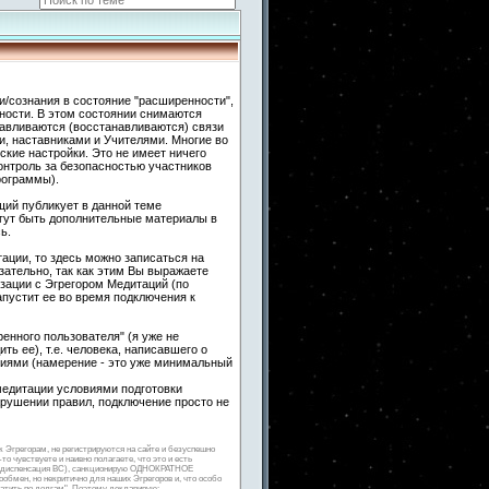
и/сознания в состояние "расширенности",
ности. В этом состоянии снимаются
навливаются (восстанавливаются) связи
 наставниками и Учителями. Многие во
кие настройки. Это не имеет ничего
контроль за безопасностью участников
рограммы).
ий публикует в данной теме
гут быть дополнительные материалы в
ь.
ации, то здесь можно записаться на
ательно, так как этим Вы выражаете
зации с Эгрегором Медитаций (по
апустит ее во время подключения к
енного пользователя" (я уже не
ть ее), т.е. человека, написавшего о
гиями (намерение - это уже минимальный
медитации условиями подготовки
арушении правил, подключение просто не
к Эгрегорам, не регистрируются на сайте и безуспешно
о чувствуете и наивно полагаете, что это и есть
ная диспенсация ВС), санкционирую ОДНОКРАТНОЕ
мен, но некритично для наших Эгрегоров и, что особо
латить по долгам". Поэтому декларирую: