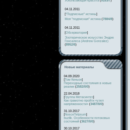
Ускользающая красота
(
9183/7
)
04.11.2011
[
"Подписные" истины
]
Моя "подписная" истина
(
7884/8
)
04.11.2011
[
Обсерватория
]
Эзотерическое искусство Эндрю
Гонсалеса (Andrew Gonzalez)
(
8952/6
)
Новые материалы
04.09.2020
[
Том Кеньон
]
Переходные состояния в новые
реалии
(
2582/0/0
)
22.04.2018
[
Группа Метасинтез
]
Как грамотно пройти «узел
напряженности»
(
3487/0/0
)
31.10.2017
[
NosceTeIpsum
]
buzlik. Особенности потоковых
состояний
(
3627/0/0
)
30.10.2017