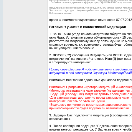
- Любой гость может, произнеся аффирмацию, ЕДИНОРАЗОВО подключиться
Предупреждение: Повторная попытка не будут иметь успеха. Третья попытка 
Это - своего рода - урок. Не нужно пребывать в энергетических иллюзиях. Д
Соблюдайте законы.
право анонимного подключения отменено с 07.07.2012
Регламент участия в коллективной медитации:
1. За 10-15 минут до начала медитации зайдите на гл
окно Чата. Установите время обновления окна - 15 сек
работаете по медленному каналу связи лучше не мен
страницу вручную, т.к. возможно страница будет обно
вы не увидите ничего вообще.
2.
ПОСЛЕ (!!!)
сообщения Ведущего (или
ВСЕХ
Ведущи
подключения" напишите в Чате свое
Имя (!)
(ник писа
и сформируйте намерение:
Прошу свое Высшее Я подключить меня к медитации
ведущего) и под контролем Эгрегора Медитаций сай
Внимание! Все записи сделанные до начала подключе
Внимание! Программа Эгрегора Медитаций и Акваэнерг
-Можно записываться в чате заранее (не раньше чем 
-Ведущий (соведущие) могут не давать сообщение о 
-Для зарядки воды достаточно перед записью в чате 
намерение, писать об этом не нужно.
-Ведущему не нужно во время медитации специально 
при необходимости будет подключен автоматически.
3. Ведущий Вас подключит к медитации (сообщение об
отвлекаться ).
4. После сообщения ведущего "Подключение завершен
подача заявок прекращается. У Вас есть время, чтоб