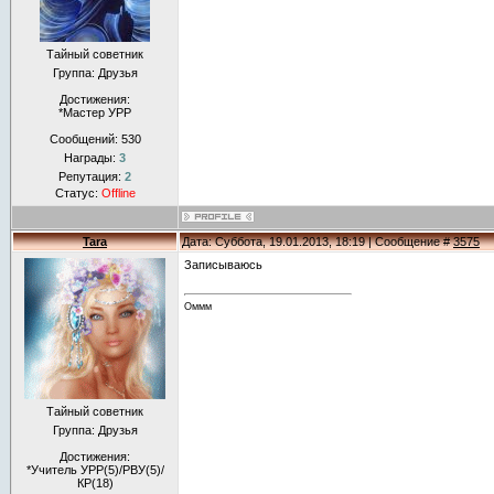
Тайный советник
Группа: Друзья
Достижения:
*Мастер УРР
Сообщений:
530
Награды:
3
Репутация:
2
Статус:
Offline
Tara
Дата: Суббота, 19.01.2013, 18:19 | Сообщение #
3575
Записываюсь
Оммм
Тайный советник
Группа: Друзья
Достижения:
*Учитель УРР(5)/РВУ(5)/
КР(18)