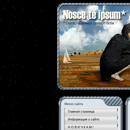
Меню сайта
Главная страница
Информация о сайте
Н О В И Ч К А М !