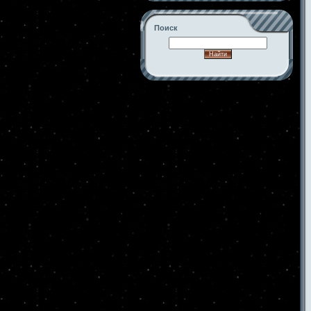
Поиск
-->