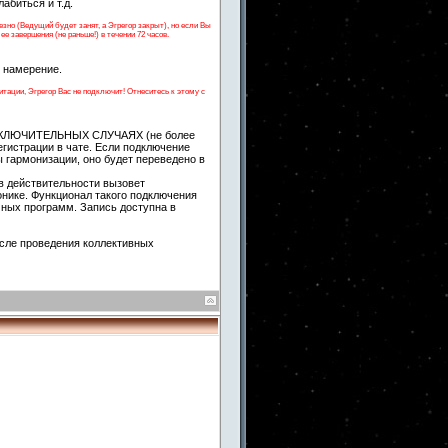
абиться и т.д.
но (Ведущий будет занят, а Эгрегор закрыт), но если Вы
е завершения (не раньше!) в течении 72 часов.
е намерение.
тации, Эгрегор Вас не подключит! Отнеситесь к этому с
 ИСКЛЮЧИТЕЛЬНЫХ СЛУЧАЯХ (не более
егистрации в чате. Если подключение
 гармонизации, оно будет переведено в
в действительности вызовет
онике. Функционал такого подключения
чных программ. Запись доступна в
сле проведения коллективных