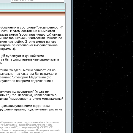
и/сознания в состояние "расширенности",
ности. В этом состоянии снимаются
навливаются (восстанавливаются) связи
 наставниками и Учителями. Многие во
кие настройки. Это не имеет ничего
контроль за безопасностью участников
рограммы).
ий публикует в данной теме
гут быть дополнительные материалы в
ь.
ации, то здесь можно записаться на
ательно, так как этим Вы выражаете
зации с Эгрегором Медитаций (по
апустит ее во время подключения к
енного пользователя" (я уже не
ть ее), т.е. человека, написавшего о
гиями (намерение - это уже минимальный
медитации условиями подготовки
арушении правил, подключение просто не
к Эгрегорам, не регистрируются на сайте и безуспешно
о чувствуете и наивно полагаете, что это и есть
ная диспенсация ВС), санкционирую ОДНОКРАТНОЕ
мен, но некритично для наших Эгрегоров и, что особо
латить по долгам". Поэтому декларирую: