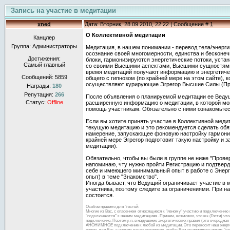
Запись на участие в медитации
xned
Дата: Вторник, 28.09.2010, 22:22 | Сообщение #
1
О Коллективной медитации
Канцлер
Группа: Администраторы
Медитация, в нашем понимании - перевод тела/энерги
осознание своей многомерности, единства и бесконеч
Достижения:
блоки, гармонизируются энергетические потоки, уста
Самый главный
со своими Высшими аспектами, Высшими сущностями,
время медитаций получают информацию и энергетичес
Сообщений:
5859
общего с гипнозом (по крайней мере на этом сайте), 
осуществляют курирующие Эгрегор Высшие Силы (П
Награды:
180
Репутация:
266
После объявления о планируемой медитации ее Ведущ
Статус:
Offline
расширенную информацию о медитации, в которой мо
помощь участникам. Обязательно с ними ознакомьтес
Если вы хотите принять участие в Коллективной медит
текущую медитацию и это рекомендуется сделать обяз
намерение, запускающее фоновую настройку гармони
крайней мере Эгрегор подготовит такую настройку и з
медитации).
Обязательно, чтобы вы были в группе не ниже "Провер
напоминаю, чту нужно пройти Регистрацию и подтверди
себе и имеющего минимальный опыт в работе с Энер
опыт) в теме "Знакомство".
Иногда бывает, что Ведущий ограничивает участие в 
участника, поэтому следите за ограничениями. При н
состоится.
Особое правило для "гостей:
Многие из Вас, с опасением относящиеся к "явному" участию и подключению 
"подключаются" к нашим медитациям. Причем, возможно, что вы (Гости) что-т
подключение. Поэтому, я, в нарушение энергетических правил (это очеред
АНОНИМНОЕ подключение к любой из медитации. Это перекосит наш энергооб
важно, для Вас, с учетом ваших интересов, чтобы Вам не пришлось потом "п