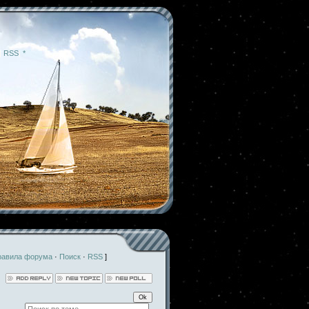
|
RSS
|
*
равила форума
·
Поиск
·
RSS
]