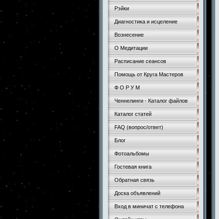
Рэйки
Диагностика и исцеление
Вознесение
О Медитации
Расписание сеансов
Помощь от Круга Мастеров
Ф О Р У М
Ченнелинги - Каталог файлов
Каталог статей
FAQ (вопрос/ответ)
Блог
Фотоальбомы
Гостевая книга
Обратная связь
Доска объявлений
Вход в миничат с телефона