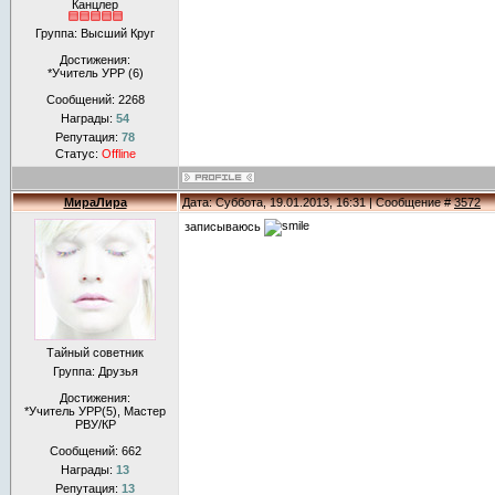
Канцлер
Группа: Высший Круг
Достижения:
*Учитель УРР (6)
Сообщений:
2268
Награды:
54
Репутация:
78
Статус:
Offline
МираЛира
Дата: Суббота, 19.01.2013, 16:31 | Сообщение #
3572
записываюсь
Тайный советник
Группа: Друзья
Достижения:
*Учитель УРР(5), Маcтер
РВУ/КР
Сообщений:
662
Награды:
13
Репутация:
13