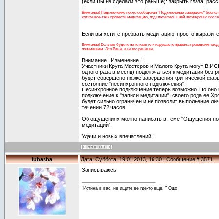
(если Вы не сделали это раньше): закрыть глаза, рассл
Внимание! Подключение после сообщения "Подключение завершено" бесполез
хотите все-таки провести медитацию, подключитесь к ней несинхронно после е
Если вы хотите прервать медитацию, просто выразит
Внимание! Если вы будете не готовы или нарушаете правила проведения меди
пониманием. Это Ваше, а не его решение.
Внимание ! Изменение !
Участники Круга Мастеров и Малого Круга могут В
одного раза в месяц) подключаться к медитации без р
будет совершено позже завершения критической фазы
состояние "несинхронного подключения".
Несинхронное подключение теперь возможно. Но оно 
подключение к "записи медитации", своего рода ее Хр
будет сильно ограничен и не позволит выполнение ли
течении 72 часов.
Об ощущениях можно написать в теме "Ощущения по
медитаций".
Удачи и новых впечатлений !
lubasha
Дата: Суббота, 19.01.2013, 16:30 | Сообщение #
3571
Записываюсь.
"Истина в вас, не ищите её где-то еще. " Ошо