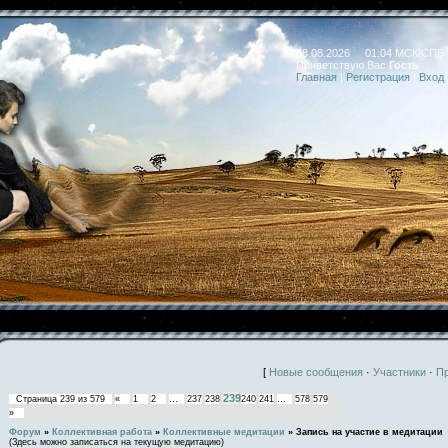
08.08.2026 01:04 МСК/СПБ
Приветствую Вас
Гость
Главная
|
Регистрация
|
Вход
[
Новые сообщения
·
Участники
·
П
239
Страница
239
из
579
«
1
2
…
237
238
240
241
…
578
579
»
Форум
»
Коллективная работа
»
Коллективные медитации
»
Запись на участие в медитации
(Здесь можно записаться на текущую медитацию)