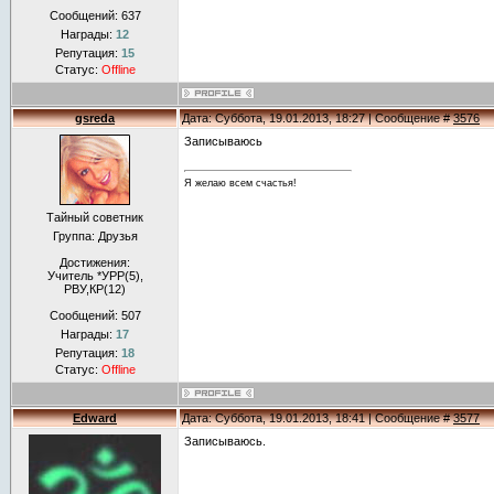
Сообщений:
637
Награды:
12
Репутация:
15
Статус:
Offline
gsreda
Дата: Суббота, 19.01.2013, 18:27 | Сообщение #
3576
Записываюсь
Я желаю всем счастья!
Тайный советник
Группа: Друзья
Достижения:
Учитель *УРР(5),
РВУ,КР(12)
Сообщений:
507
Награды:
17
Репутация:
18
Статус:
Offline
Edward
Дата: Суббота, 19.01.2013, 18:41 | Сообщение #
3577
Записываюсь.