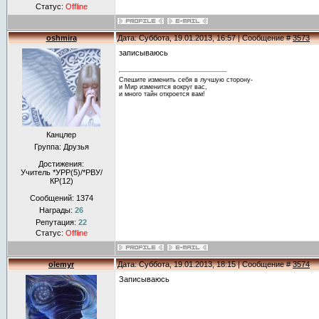
Статус:
Offline
oshmira
Дата: Суббота, 19.01.2013, 16:57 | Сообщение #
3573
записываюсь
Спешите изменить себя в лучшую сторону-
и Мир изменится вокруг вас,
и много тайн откроется вам!
Канцлер
Группа: Друзья
Достижения:
Учитель *УРР(5)/*РВУ/
КР(12)
Сообщений:
1374
Награды:
26
Репутация:
22
Статус:
Offline
olemyr
Дата: Суббота, 19.01.2013, 18:15 | Сообщение #
3574
Записываюсь