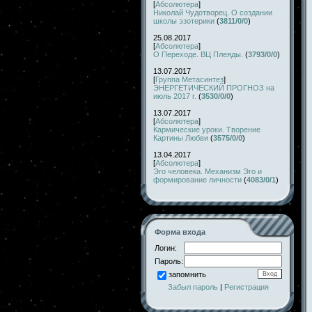
[
Абсолютера
]
Николай Чудотворец. О создании
школы эзотерики
(
3811/0/0
)
25.08.2017
[
Абсолютера
]
О Переходе. ВЦ Плеяды.
(
3793/0/0
)
13.07.2017
[
Группа Метасинтез
]
ЭНЕРГЕТИЧЕСКИЙ ПРОГНОЗ на
июль 2017 г.
(
3530/0/0
)
13.07.2017
[
Абсолютера
]
Кармические уроки. Творение
Картины Любви
(
3575/0/0
)
13.04.2017
[
Абсолютера
]
Эго человека. Механизм Эго и
формирование личности
(
4083/0/1
)
Форма входа
Логин:
Пароль:
запомнить
Забыл пароль
|
Регистрация