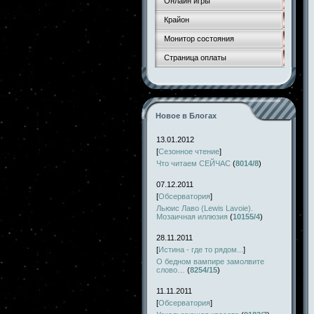
Онлайн игры
Крайон
Монитор состояния
Страница оплаты
Новое в Блогах
13.01.2012
[
Сезонное чтение
]
Что читаем СЕЙЧАС
(
8014/8
)
07.12.2011
[
Обсерватория
]
Льюис Лаво (Lewis Lavoie).
Мозаичная иллюзия
(
10155/4
)
28.11.2011
[
Истина - где то рядом...
]
О бедном вампире замолвите
слово…
(
8254/15
)
11.11.2011
[
Обсерватория
]