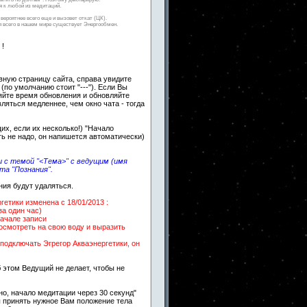
 к любой из медитаций.
вероятнее всего еще и вызовет откат (ЦК).
ля всего в нашем мире существует Энергообмен.
 !
авную страницу сайта, справа увидите
 (по умолчанию стоит "---"). Если Вы
яйте время обновления и обновляйте
вляться медленнее, чем окно чата - тогда
х, если их несколько!) "Начало
ть не надо, он напишется автоматически)
 с темой "<Тема>" с ведущим (имя
та "Познания".
ния будут удаляться.
етики изменена c 18/01/2013 :
за один час)
начале записи
посмотреть на свою воду и выразить
подключать Эгрегор Акваэнергетики, он
 этом Ведущий не делает, чтобы не
о, начало медитации через 30 секунд"
ы принять нужное Вам положение тела