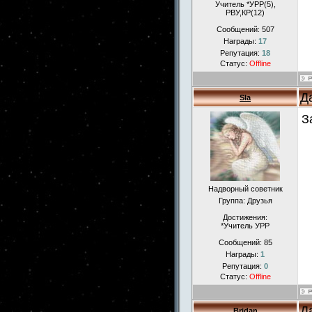
Учитель *УРР(5),
РВУ,КР(12)
Сообщений:
507
Награды:
17
Репутация:
18
Статус:
Offline
Д
Sla
З
Надворный советник
Группа: Друзья
Достижения:
*Учитель УРР
Сообщений:
85
Награды:
1
Репутация:
0
Статус:
Offline
Д
Bridan