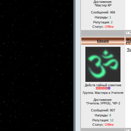
Достижения:
*Мастер КР
Сообщений:
466
Награды:
1
Репутация:
2
Статус:
Offline
Д
Edward
З
Действ.тайный советник
Группа: Мастера и Учителя
Достижения:
*Учитель УРР(6), *КР-2
Сообщений:
807
Награды:
8
Репутация:
12
Статус:
Offline