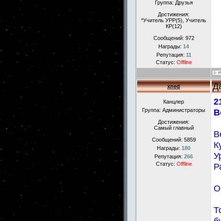
Группа: Друзья
Достижения:
*Учитель УРР(5), Учитель
КР(12)
Сообщений:
972
Награды:
14
Репутация:
11
Статус:
Offline
Д
xned
2
Канцлер
Группа: Администраторы
В
Достижения:
Самый главный
В
Сообщений:
5859
К
Награды:
180
У
Репутация:
266
Статус:
Offline
Р
О
Т
б