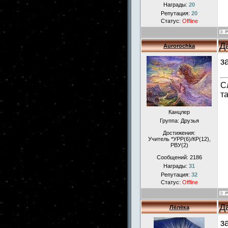
Награды:
20
Репутация:
20
Статус:
Offline
Д
Aurorochka
з
С
т
Канцлер
Группа: Друзья
Достижения:
Учитель *УРР(6)/КР(12),
РВУ(2)
Сообщений:
2186
Награды:
31
Репутация:
32
Статус:
Offline
Д
Лёлёка
з