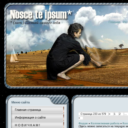
09.08.2026 
Приветствую
Главная
|
Рег
Меню сайта
Главная страница
Страница
233
из
579
«
1
2
…
Информация о сайте
»
Форум
»
Коллективная работа
»
Кол
Н О В И Ч К А М !
(Здесь можно записаться на текущую м