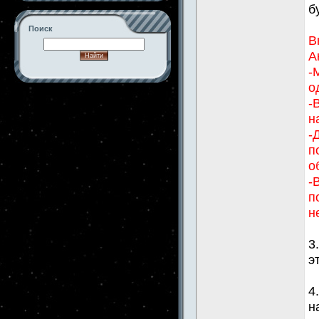
б
Поиск
В
А
-
о
-->
-
н
-
п
о
-
п
н
3
э
4
н