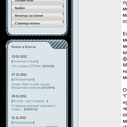
Онлайн игры
п
м
Крайон
м
Монитор состояния
о
Страница оплаты
Е
м
м
Новое в Блогах
к
13.01.2012
ф
[
Сезонное чтение
]
М
Что читаем СЕЙЧАС
(
8016/8
)
н
07.12.2011
м
[
Обсерватория
]
Льюис Лаво (Lewis Lavoie).
Мозаичная иллюзия
(
10156/4
)
О
"
28.11.2011
[
Истина - где то рядом...
]
н
О бедном вампире замолвите
ч
слово…
(
8258/15
)
о
11.11.2011
м
[
Обсерватория
]