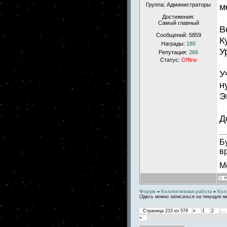
Группа: Администраторы
м
Достижения:
Самый главный
В
Сообщений:
5859
К
Награды:
180
У
Репутация:
266
Статус:
Offline
У
н
Э
Д
Б
в
М
Форум
»
Коллективная работа
»
Кол
(Здесь можно записаться на текущую м
Страница
233
из
579
«
1
2
…
»