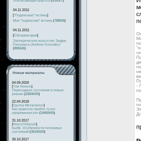
И
Ускользающая красота
(
9183/7
)
м
04.11.2011
с
[
"Подписные" истины
]
п
Моя "подписная" истина
(
7885/8
)
04.11.2011
Ос
[
Обсерватория
]
Мн
Эзотерическое искусство Эндрю
по
Гонсалеса (Andrew Gonzalez)
"п
(
8955/6
)
чт
По
д
по
не
Новые материалы
ва
П
04.09.2020
-
[
Том Кеньон
]
Переходные состояния в новые
по
реалии
(
2584/0/0
)
Пр
22.04.2018
по
[
Группа Метасинтез
]
Как грамотно пройти «узел
Эт
напряженности»
(
3490/0/0
)
Дл
31.10.2017
[
NosceTeIpsum
]
п
buzlik. Особенности потоковых
состояний
(
3629/0/0
)
30.10.2017
Р