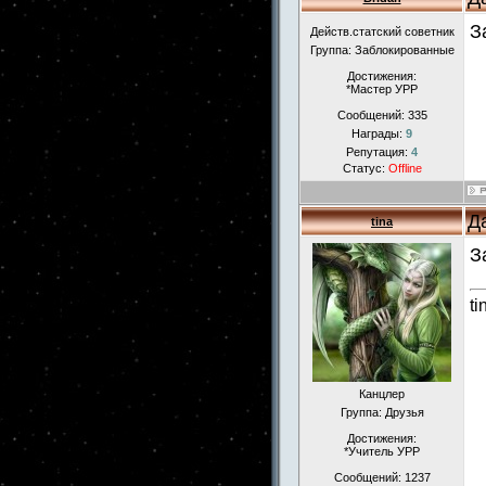
З
Действ.статский советник
Группа: Заблокированные
Достижения:
*Мастер УРР
Сообщений:
335
Награды:
9
Репутация:
4
Статус:
Offline
Д
tina
З
ti
Канцлер
Группа: Друзья
Достижения:
*Учитель УРР
Сообщений:
1237