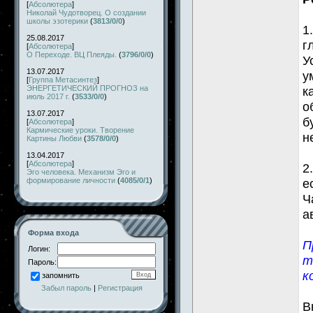
[
Абсолютера
]
Николай Чудотворец. О создании
школы эзотерики
(
3813/0/0
)
1
25.08.2017
г
[
Абсолютера
]
О Переходе. ВЦ Плеяды.
(
3796/0/0
)
У
13.07.2017
у
[
Группа Метасинтез
]
ЭНЕРГЕТИЧЕСКИЙ ПРОГНОЗ на
к
июль 2017 г.
(
3533/0/0
)
о
13.07.2017
б
[
Абсолютера
]
Кармические уроки. Творение
н
Картины Любви
(
3578/0/0
)
13.04.2017
[
Абсолютера
]
2
Эго человека. Механизм Эго и
формирование личности
(
4085/0/1
)
е
Ч
а
Форма входа
П
Логин:
т
Пароль:
к
запомнить
Забыл пароль
|
Регистрация
В