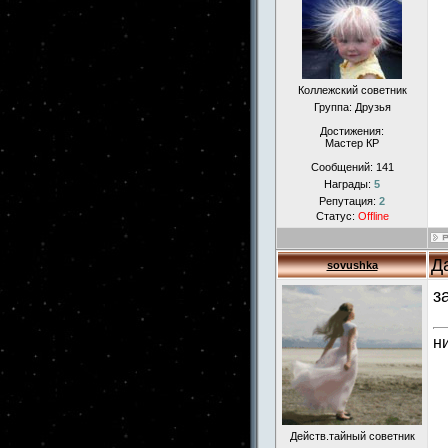
Коллежский советник
Группа: Друзья
Достижения:
Мастер КР
Сообщений:
141
Награды:
5
Репутация:
2
Статус:
Offline
Д
sovushka
з
н
Действ.тайный советник