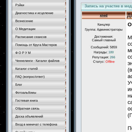
Рэйки
Запись на участие в ме
Диагностика и исцеление
Д
xned
Вознесение
О
Канцлер
О Медитации
Группа: Администраторы
М
Достижения:
Расписание сеансов
Самый главный
с
Помощь от Круга Мастеров
Сообщений:
5859
м
Награды:
180
Ф О Р У М
с
Репутация:
266
Ченнелинги - Каталог файлов
Статус:
Offline
э
(
Каталог статей
а
FAQ (вопрос/ответ)
У
Блог
и
Фотоальбомы
н
Гостевая книга
с
о
Обратная связь
(
Доска объявлений
Вход в миничат с телефона
П