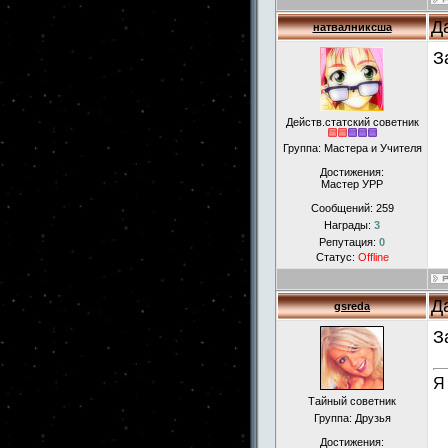
Д
натвалниксша
З
Действ.статский советник
Группа: Мастера и Учителя
Достижения:
Мастер УРР
Сообщений:
259
Награды:
3
Репутация:
0
Статус:
Offline
Д
gsreda
З
Я
Тайный советник
Группа: Друзья
Достижения: