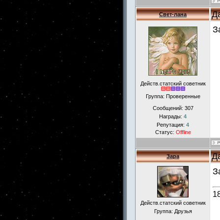
Д
Свет-лана
З
Действ.статский советник
Группа: Проверенные
Сообщений:
307
Награды:
4
Репутация:
4
Статус:
Offline
Д
Зара
З
1
Действ.статский советник
Группа: Друзья