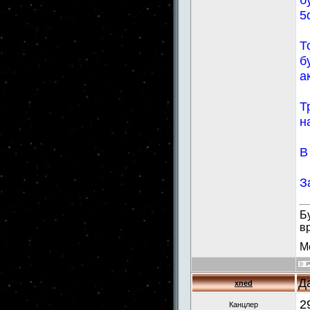
5
Т
б
а
Т
н
В
З
Б
в
М
Д
xned
2
Канцлер