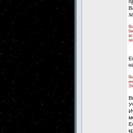
п
В
з
В
бе
вс
за
Е
н
Вн
ме
Эт
В
У
И
м
Е
к