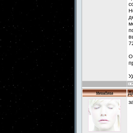
с
Н
д
м
п
в
7
О
п
У
Д
МираЛира
з