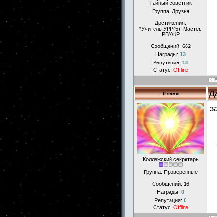
Тайный советник
Группа: Друзья
Достижения:
*Учитель УРР(5), Маcтер
РВУ/КР
Сообщений:
662
Награды:
13
Репутация:
13
Статус:
Offline
Д
Елена
з
Коллежский секретарь
Группа: Проверенные
Сообщений:
16
Награды:
0
Репутация:
0
Статус:
Offline