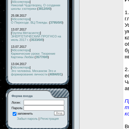
[
Абсолютера
]
Николай Чудотворец. О создании
школы эзотерики
(
3812/0/0
)
1
25.08.2017
г
[
Абсолютера
]
О Переходе. ВЦ Плеяды.
(
3795/0/0
)
У
13.07.2017
у
[
Группа Метасинтез
]
ЭНЕРГЕТИЧЕСКИЙ ПРОГНОЗ на
к
июль 2017 г.
(
3533/0/0
)
о
13.07.2017
б
[
Абсолютера
]
Кармические уроки. Творение
н
Картины Любви
(
3577/0/0
)
13.04.2017
[
Абсолютера
]
2
Эго человека. Механизм Эго и
формирование личности
(
4084/0/1
)
е
Ч
а
Форма входа
П
Логин:
т
Пароль:
к
запомнить
Забыл пароль
|
Регистрация
В