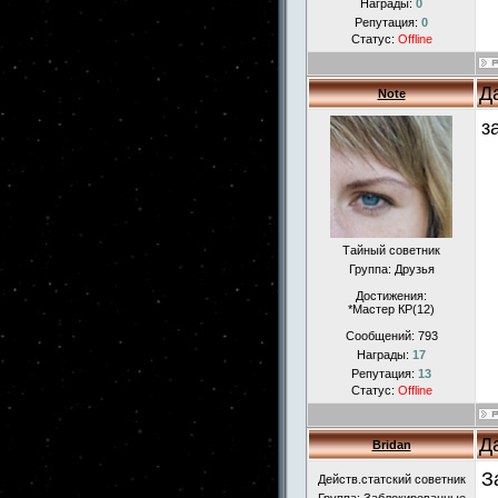
Награды:
0
Репутация:
0
Статус:
Offline
Д
Note
з
Тайный советник
Группа: Друзья
Достижения:
*Мастер КР(12)
Сообщений:
793
Награды:
17
Репутация:
13
Статус:
Offline
Д
Bridan
З
Действ.статский советник