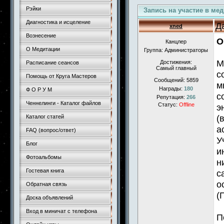
Рэйки
Запись на участие в ме
Диагностика и исцеление
Д
xned
Вознесение
О
Канцлер
О Медитации
Группа: Администраторы
М
Достижения:
Расписание сеансов
Самый главный
с
Помощь от Круга Мастеров
Сообщений:
5859
м
Награды:
180
Ф О Р У М
с
Репутация:
266
Ченнелинги - Каталог файлов
Статус:
Offline
э
(
Каталог статей
а
FAQ (вопрос/ответ)
У
Блог
и
Фотоальбомы
н
Гостевая книга
с
о
Обратная связь
(
Доска объявлений
Вход в миничат с телефона
П