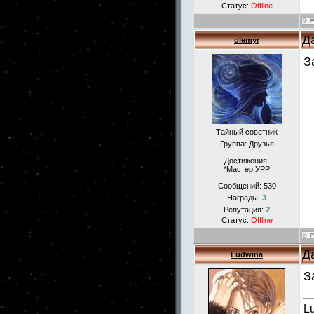
Статус:
Offline
Д
olemyr
З
Тайный советник
Группа: Друзья
Достижения:
*Мастер УРР
Сообщений:
530
Награды:
3
Репутация:
2
Статус:
Offline
Д
Ludwina
З
L