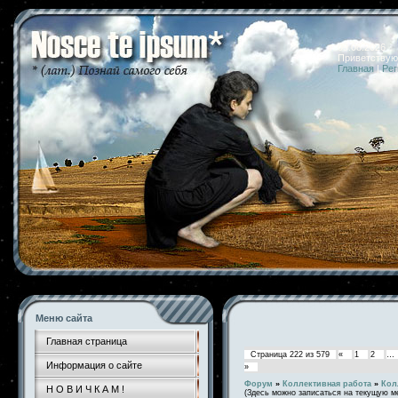
09.08.2026 
Приветствую
Главная
|
Рег
Меню сайта
Главная страница
Страница
222
из
579
«
1
2
…
Информация о сайте
»
Форум
»
Коллективная работа
»
Кол
Н О В И Ч К А М !
(Здесь можно записаться на текущую м