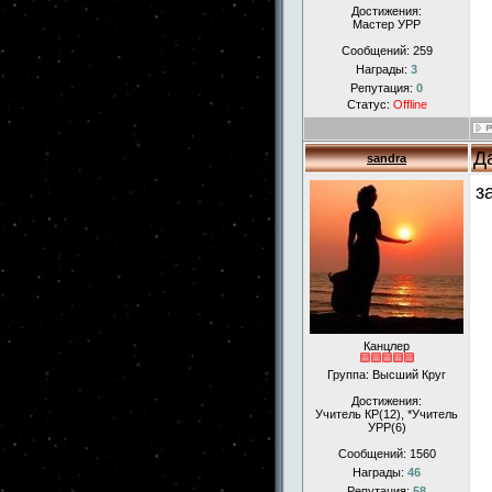
Достижения:
Мастер УРР
Сообщений:
259
Награды:
3
Репутация:
0
Статус:
Offline
Д
sandra
з
Канцлер
Группа: Высший Круг
Достижения:
Учитель КР(12), *Учитель
УРР(6)
Сообщений:
1560
Награды:
46
Репутация:
58