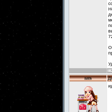
с
Н
д
м
п
в
7
О
п
У
Д
КИРА
и