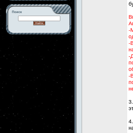
б
Поиск
В
А
-
о
-->
-
н
-
п
о
-
п
н
3
э
4
н