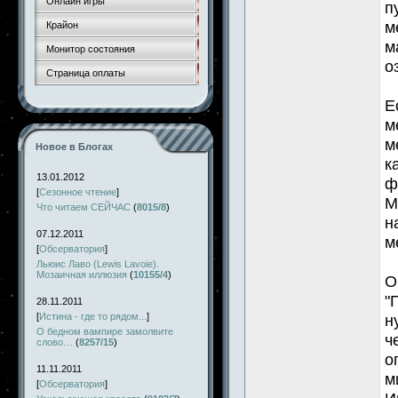
Онлайн игры
п
м
Крайон
м
Монитор состояния
о
Страница оплаты
Е
м
м
Новое в Блогах
к
13.01.2012
ф
[
Сезонное чтение
]
М
Что читаем СЕЙЧАС
(
8015/8
)
н
07.12.2011
м
[
Обсерватория
]
Льюис Лаво (Lewis Lavoie).
Мозаичная иллюзия
(
10155/4
)
О
"
28.11.2011
[
Истина - где то рядом...
]
н
О бедном вампире замолвите
ч
слово…
(
8257/15
)
о
11.11.2011
м
[
Обсерватория
]