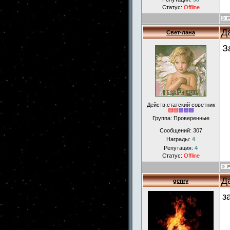
Статус:
Offline
Д
Свет-лана
З
Действ.статский советник
Группа: Проверенные
Сообщений:
307
Награды:
4
Репутация:
4
Статус:
Offline
Д
genry
з