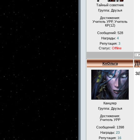
Тайный советник
Группа: Друзья
Достижения:
Учитель УРР, Учитель
КР(12)
Сообщений:
528
Награды:
4
Репутация:
3
Статус:
Offline
Д
KnОльга
з
Канцлер
Группа: Друзья
Достижения:
Учитель УРР
Сообщений:
1398
Награды:
23
Репутация:
16