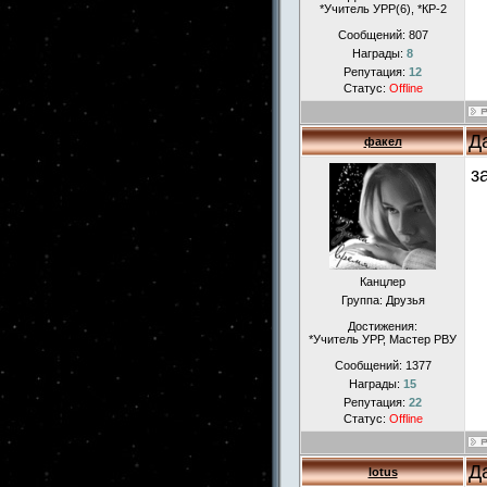
*Учитель УРР(6), *КР-2
Сообщений:
807
Награды:
8
Репутация:
12
Статус:
Offline
Д
факел
з
Канцлер
Группа: Друзья
Достижения:
*Учитель УРР, Мастер РВУ
Сообщений:
1377
Награды:
15
Репутация:
22
Статус:
Offline
Д
lotus