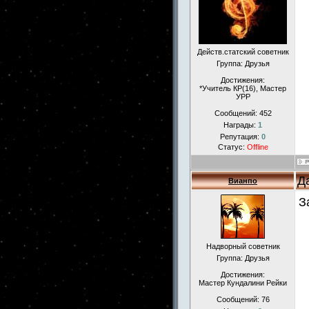
Действ.статский советник
Группа: Друзья
Достижения:
*Учитель КР(16), Мастер
УРР
Сообщений:
452
Награды:
1
Репутация:
0
Статус:
Offline
Д
Вианпо
З
Надворный советник
Группа: Друзья
Достижения:
Мастер Кундалини Рейки
Сообщений:
76