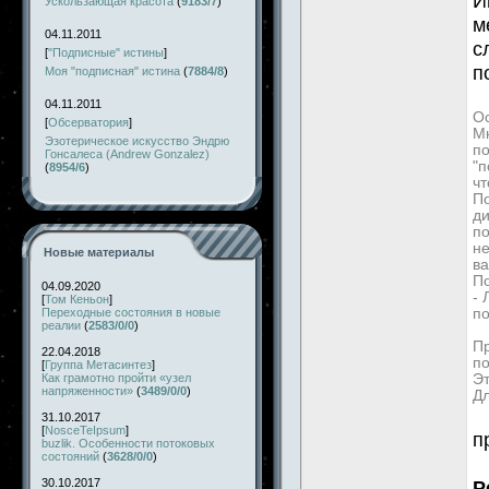
И
Ускользающая красота
(
9183/7
)
м
04.11.2011
с
[
"Подписные" истины
]
п
Моя "подписная" истина
(
7884/8
)
04.11.2011
Ос
[
Обсерватория
]
Мн
Эзотерическое искусство Эндрю
по
Гонсалеса (Andrew Gonzalez)
"п
(
8954/6
)
чт
По
д
по
не
Новые материалы
ва
П
04.09.2020
-
[
Том Кеньон
]
Переходные состояния в новые
по
реалии
(
2583/0/0
)
Пр
22.04.2018
по
[
Группа Метасинтез
]
Как грамотно пройти «узел
Эт
напряженности»
(
3489/0/0
)
Дл
31.10.2017
[
NosceTeIpsum
]
п
buzlik. Особенности потоковых
состояний
(
3628/0/0
)
30.10.2017
Р