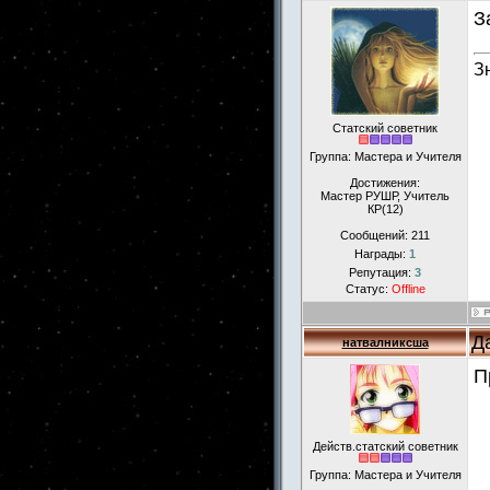
З
З
Статский советник
Группа: Мастера и Учителя
Достижения:
Мастер РУШР, Учитель
КР(12)
Сообщений:
211
Награды:
1
Репутация:
3
Статус:
Offline
Д
натвалниксша
П
Действ.статский советник
Группа: Мастера и Учителя