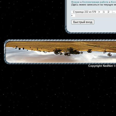
Форум
»
Коллективная работа
»
Кол
(Здесь можно записаться на текущую м
Страница
222
из
579
«
1
2
…
»
Copyright NedNet 