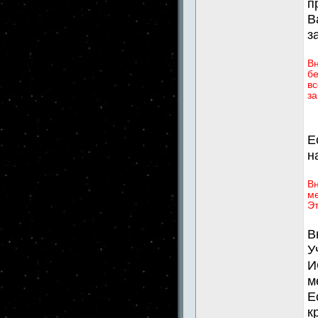
п
В
з
В
бе
вс
за
Е
н
Вн
ме
Эт
В
У
И
м
Е
к