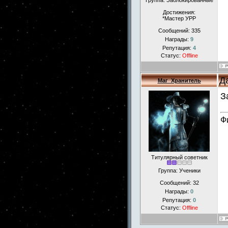
Группа: Заблокированные
Достижения:
*Мастер УРР
Сообщений:
335
Награды:
9
Репутация:
4
Статус:
Offline
Д
Маг_Хранитель
З
Ф
Титулярный советник
Группа: Ученики
Сообщений:
32
Награды:
0
Репутация:
0
Статус:
Offline