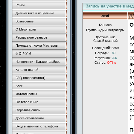
Рэйки
Запись на участие в ме
Диагностика и исцеление
Д
xned
Вознесение
О
Канцлер
О Медитации
Группа: Администраторы
М
Достижения:
Расписание сеансов
Самый главный
с
Помощь от Круга Мастеров
Сообщений:
5859
м
Награды:
180
Ф О Р У М
с
Репутация:
266
Ченнелинги - Каталог файлов
Статус:
Offline
э
(
Каталог статей
а
FAQ (вопрос/ответ)
У
Блог
и
Фотоальбомы
н
Гостевая книга
с
о
Обратная связь
(
Доска объявлений
Вход в миничат с телефона
П