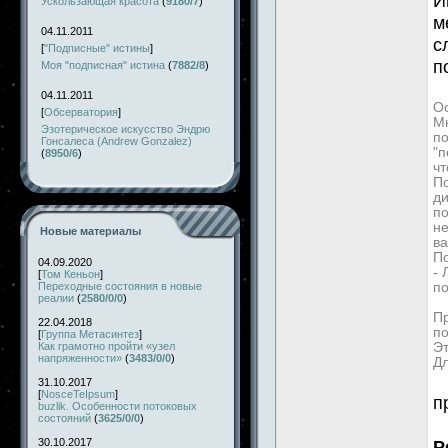
И
Ускользающая красота
(
9180/7
)
м
04.11.2011
с
[
"Подписные" истины
]
п
Моя "подписная" истина
(
7882/8
)
04.11.2011
Ос
[
Обсерватория
]
Мн
Эзотерическое искусство Эндрю
по
Гонсалеса (Andrew Gonzalez)
"п
(
8950/6
)
чт
По
д
по
не
Новые материалы
ва
П
04.09.2020
-
[
Том Кеньон
]
Переходные состояния в новые
по
реалии
(
2580/0/0
)
Пр
22.04.2018
по
[
Группа Метасинтез
]
Как грамотно пройти «узел
Эт
напряженности»
(
3483/0/0
)
Дл
31.10.2017
[
NosceTeIpsum
]
п
buzlik. Особенности потоковых
состояний
(
3625/0/0
)
30.10.2017
Р