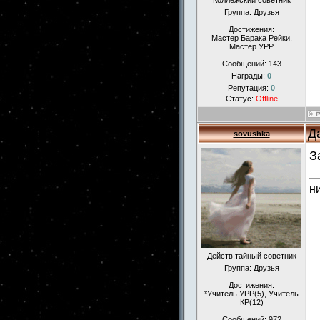
Коллежский советник
Группа: Друзья
Достижения:
Мастер Барака Рейки,
Мастер УРР
Сообщений:
143
Награды:
0
Репутация:
0
Статус:
Offline
Д
sovushka
З
н
Действ.тайный советник
Группа: Друзья
Достижения:
*Учитель УРР(5), Учитель
КР(12)
Сообщений:
972