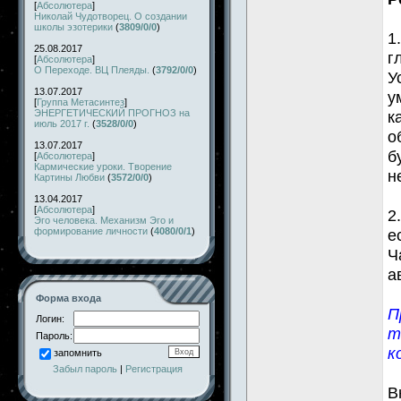
[
Абсолютера
]
Николай Чудотворец. О создании
школы эзотерики
(
3809/0/0
)
1
25.08.2017
г
[
Абсолютера
]
О Переходе. ВЦ Плеяды.
(
3792/0/0
)
У
13.07.2017
у
[
Группа Метасинтез
]
ЭНЕРГЕТИЧЕСКИЙ ПРОГНОЗ на
к
июль 2017 г.
(
3528/0/0
)
о
13.07.2017
б
[
Абсолютера
]
Кармические уроки. Творение
н
Картины Любви
(
3572/0/0
)
13.04.2017
[
Абсолютера
]
2
Эго человека. Механизм Эго и
формирование личности
(
4080/0/1
)
е
Ч
а
Форма входа
П
Логин:
т
Пароль:
к
запомнить
Забыл пароль
|
Регистрация
В