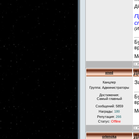
д
П
с
(И
Б
в
М
Д
xned
З
Канцлер
Группа: Администраторы
Достижения:
Б
Самый главный
в
Сообщений:
5859
М
Награды:
180
Репутация:
266
Статус:
Offline
Д
orlenokа