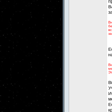
п
В
з
В
бе
вс
за
Е
н
Вн
ме
Эт
В
У
И
м
Е
к