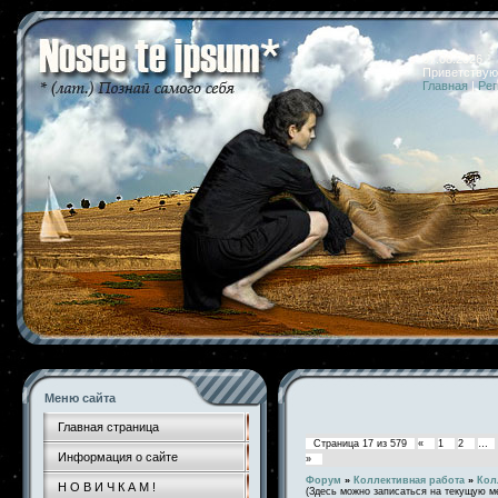
07.08.2026 
Приветствую
Главная
|
Рег
Меню сайта
Главная страница
Страница
17
из
579
«
1
2
…
Информация о сайте
»
Форум
»
Коллективная работа
»
Кол
Н О В И Ч К А М !
(Здесь можно записаться на текущую м