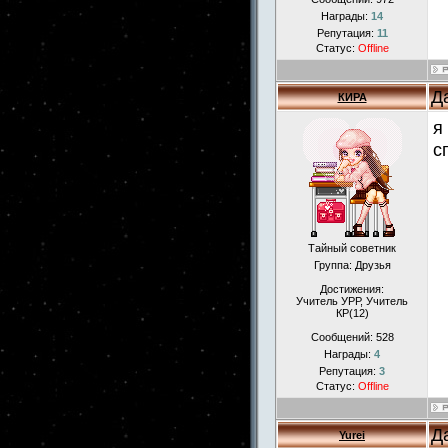
Награды:
14
Репутация:
11
Статус:
Offline
Д
КИРА
я
с
Тайный советник
Группа: Друзья
Достижения:
Учитель УРР, Учитель
КР(12)
Сообщений:
528
Награды:
4
Репутация:
3
Статус:
Offline
Д
Yurei