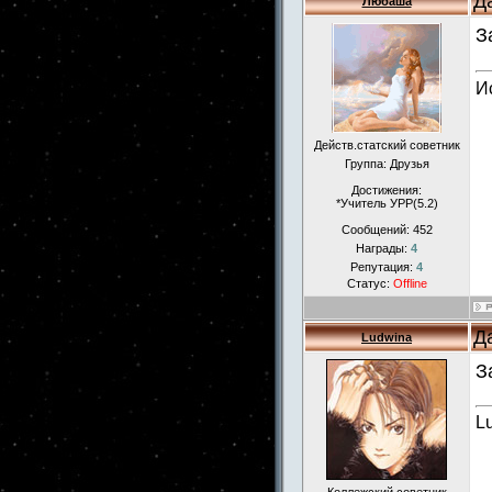
Д
Любаша
З
И
Действ.статский советник
Группа: Друзья
Достижения:
*Учитель УРР(5.2)
Сообщений:
452
Награды:
4
Репутация:
4
Статус:
Offline
Д
Ludwina
З
L