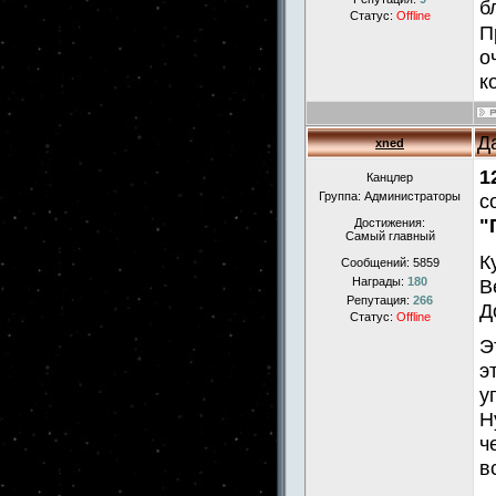
б
Статус:
Offline
П
о
к
Д
xned
1
Канцлер
Группа: Администраторы
с
"
Достижения:
Самый главный
К
Сообщений:
5859
В
Награды:
180
Репутация:
266
Д
Статус:
Offline
Э
э
у
Н
ч
в
.