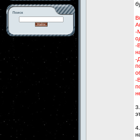
б
Поиск
В
А
-
о
-->
-
н
-
п
о
-
п
н
3
э
4
н