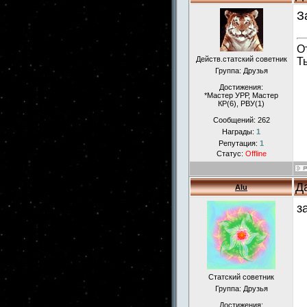
З
От
Действ.статский советник
Т
Группа: Друзья
Достижения:
*Мастер УРР, Мастер
КР(6), РВУ(1)
Сообщений:
262
Награды:
1
Репутация:
1
Статус:
Offline
Д
Alu
з
Статский советник
Группа: Друзья
Достижения: