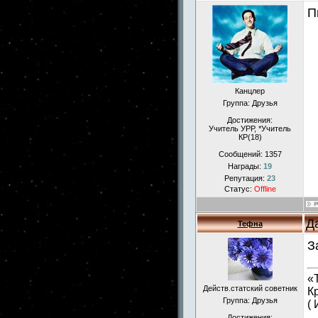
П
Канцлер
Группа: Друзья
Достижения:
Учитель УРР, *Учитель
КР(18)
Сообщений:
1357
Награды:
19
Репутация:
23
Статус:
Offline
Д
Тефна
З
«
Действ.статский советник
К
Группа: Друзья
(
Достижения: