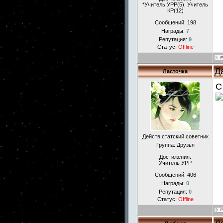
*Учитель УРР(5), Учитель
КР(12)
Сообщений:
198
Награды:
7
Репутация:
9
Статус:
Offline
Д
Ласточка
С
Действ.статский советник
Группа: Друзья
Достижения:
Учитель УРР
Сообщений:
406
Награды:
0
Репутация:
0
Статус:
Offline