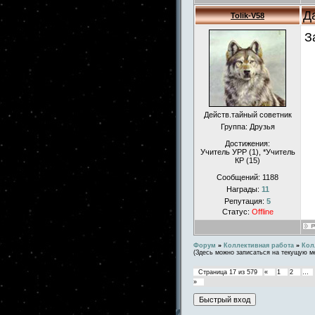
Д
Tolik-V58
З
Действ.тайный советник
Группа: Друзья
Достижения:
Учитель УРР (1), *Учитель
КР (15)
Сообщений:
1188
Награды:
11
Репутация:
5
Статус:
Offline
Форум
»
Коллективная работа
»
Кол
(Здесь можно записаться на текущую м
Страница
17
из
579
«
1
2
…
»