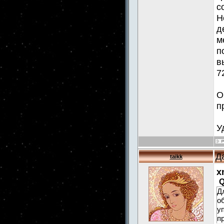
с
Н
д
м
п
в
7
О
п
У
Д
taikk
x
Q
Д
о
у
п