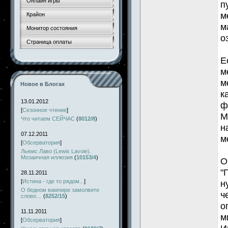
Онлайн игры
п
м
Крайон
м
Монитор состояния
о
Страница оплаты
Е
м
м
Новое в Блогах
к
13.01.2012
ф
[
Сезонное чтение
]
М
Что читаем СЕЙЧАС
(
8012/8
)
н
07.12.2011
м
[
Обсерватория
]
Льюис Лаво (Lewis Lavoie).
Мозаичная иллюзия
(
10153/4
)
О
"
28.11.2011
[
Истина - где то рядом...
]
н
О бедном вампире замолвите
ч
слово…
(
8252/15
)
о
11.11.2011
м
[
Обсерватория
]