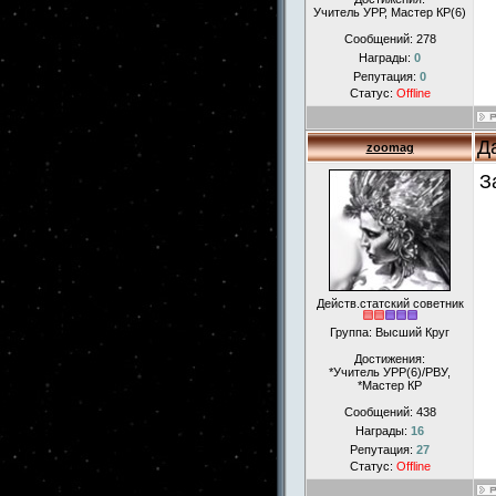
Учитель УРР, Мастер КР(6)
Сообщений:
278
Награды:
0
Репутация:
0
Статус:
Offline
Д
zoomag
З
Действ.статский советник
Группа: Высший Круг
Достижения:
*Учитель УРР(6)/РВУ,
*Мастер КР
Сообщений:
438
Награды:
16
Репутация:
27
Статус:
Offline