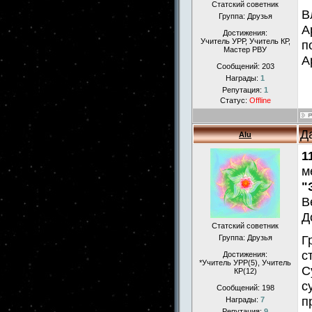
Статский советник
В
Группа: Друзья
А
Достижения:
Учитель УРР, Учитель КР,
п
Мастер РВУ
А
Сообщений:
203
Награды:
1
Репутация:
1
Статус:
Offline
Д
Alu
1
м
"
В
Д
Статский советник
Г
Группа: Друзья
с
Достижения:
*Учитель УРР(5), Учитель
С
КР(12)
с
Сообщений:
198
п
Награды:
7
Репутация:
9