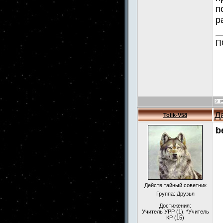
п
р
П
Д
Tolik-V58
b
Действ.тайный советник
Группа: Друзья
Достижения:
Учитель УРР (1), *Учитель
КР (15)