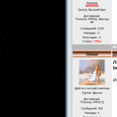
Канцлер
Группа: Высший Круг
Достижения:
*Учитель УРР(6), Мастер
КР
Сообщений:
1233
Награды:
21
Репутация:
31
Статус:
Offline
Д
Любаша
Л
b
И
Действ.статский советник
Группа: Друзья
Достижения:
*Учитель УРР(5.2)
Сообщений:
452
Награды:
4