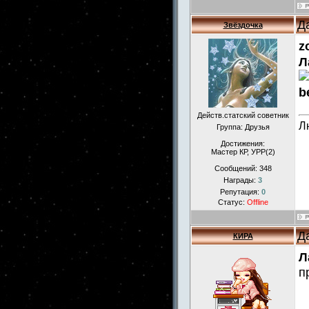
Д
Звёздочка
z
Л
b
Действ.статский советник
Л
Группа: Друзья
Достижения:
Мастер КР, УРР(2)
Сообщений:
348
Награды:
3
Репутация:
0
Статус:
Offline
Д
КИРА
Л
п