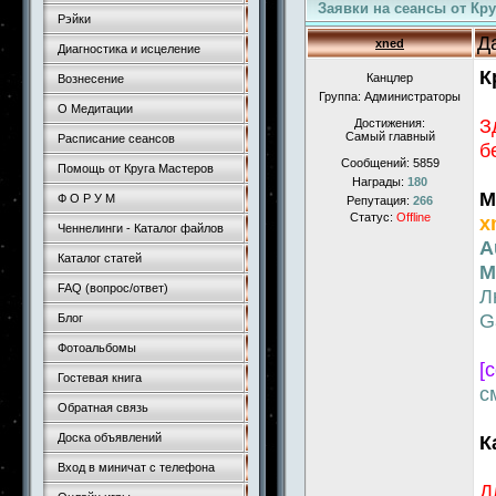
Заявки на сеансы от Кру
Рэйки
Д
xned
Диагностика и исцеление
К
Канцлер
Вознесение
Группа: Администраторы
О Медитации
З
Достижения:
Самый главный
Расписание сеансов
б
Сообщений:
5859
Помощь от Круга Мастеров
Награды:
180
М
Ф О Р У М
Репутация:
266
Статус:
Offline
x
Ченнелинги - Каталог файлов
A
Каталог статей
М
FAQ (вопрос/ответ)
Л
G
Блог
Фотоальбомы
[
Гостевая книга
с
Обратная связь
Доска объявлений
К
Вход в миничат с телефона
Д