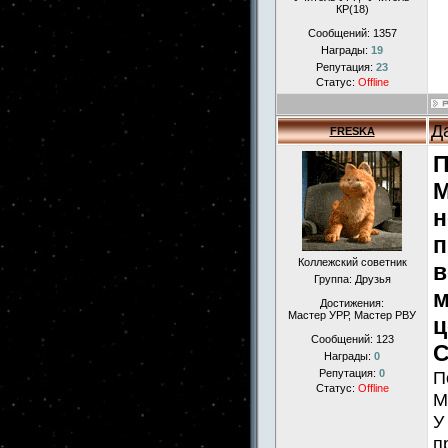
КР(18)
Сообщений:
1357
Награды:
19
Репутация:
23
Статус:
Offline
Д
FRESKA
П
М
н
п
Коллежский советник
в
Группа: Друзья
м
Достижения:
Мастер УРР, Мастер РВУ
ц
Сообщений:
123
С
Награды:
0
Репутация:
0
П
Статус:
Offline
М
У
п