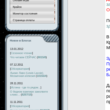
Онлайн игры
з
Крайон
О
Монитор состояния
П
Страница оплаты
з
В
Новое в Блогах
К
М
13.01.2012
[
Сезонное чтение
]
Что читаем СЕЙЧАС
(
8015/8
)
З
П
07.12.2011
р
[
Обсерватория
]
Льюис Лаво (Lewis Lavoie).
Б
Мозаичная иллюзия
(
10155/4
)
28.11.2011
Д
[
Истина - где то рядом...
]
п
О бедном вампире замолвите
слово…
(
8257/15
)
р
п
11.11.2011
[
Обсерватория
]