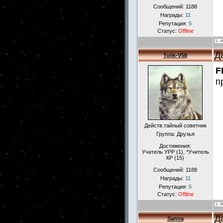
Сообщений:
1188
Награды:
11
Репутация:
5
Статус:
Offline
Д
Tolik-V58
F
п
Действ.тайный советник
Группа: Друзья
Достижения:
Учитель УРР (1), *Учитель
КР (15)
Сообщений:
1188
Награды:
11
Репутация:
5
Статус:
Offline
Д
Sanna