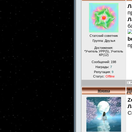
Л
п
Л
б
Статский советник
b
Группа: Друзья
п
Достижения:
*Учитель УРР(5), Учитель
КР(12)
Сообщений:
198
Награды:
7
Репутация:
9
Статус:
Offline
Д
Мэрика
Z
Л
С