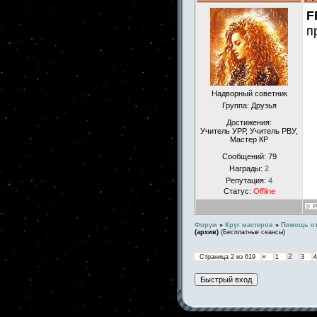
F
п
Надворный советник
Группа: Друзья
Достижения:
Учитель УРР, Учитель РВУ,
Мастер КР
Сообщений:
79
Награды:
2
Репутация:
4
Статус:
Offline
Форум
»
Круг мастеров
»
Помощь от
(архив)
(Бесплатные сеансы)
2
Страница
2
из
619
«
1
3
4