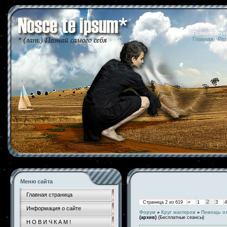
08.08.2026 
Приветствую
Главная
|
Рег
Меню сайта
Главная страница
2
Страница
2
из
619
«
1
3
4
Информация о сайте
Форум
»
Круг мастеров
»
Помощь от
(архив)
(Бесплатные сеансы)
Н О В И Ч К А М !