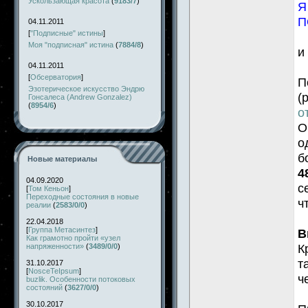
Ускользающая красота
(
9183/7
)
Я
П
04.11.2011
[
"Подписные" истины
]
Моя "подписная" истина
(
7884/8
)
и
04.11.2011
[
Обсерватория
]
П
Эзотерическое искусство Эндрю
(
Гонсалеса (Andrew Gonzalez)
(
8954/6
)
о
О
о
б
Новые материалы
4
04.09.2020
с
[
Том Кеньон
]
Переходные состояния в новые
ч
реалии
(
2583/0/0
)
22.04.2018
[
Группа Метасинтез
]
В
Как грамотно пройти «узел
К
напряженности»
(
3489/0/0
)
т
31.10.2017
[
NosceTeIpsum
]
ч
buzlik. Особенности потоковых
состояний
(
3627/0/0
)
30.10.2017