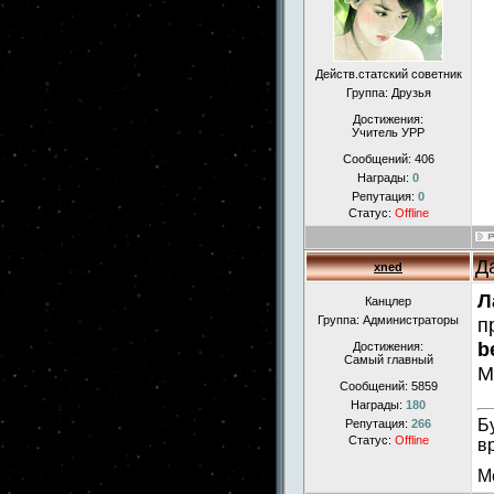
Действ.статский советник
Группа: Друзья
Достижения:
Учитель УРР
Сообщений:
406
Награды:
0
Репутация:
0
Статус:
Offline
Д
xned
Л
Канцлер
Группа: Администраторы
п
b
Достижения:
Самый главный
М
Сообщений:
5859
Награды:
180
Б
Репутация:
266
Статус:
Offline
в
М