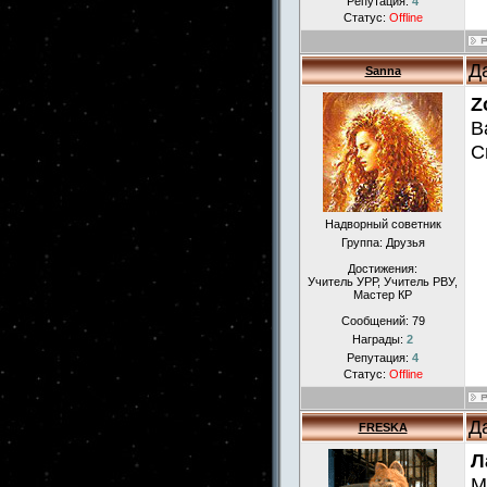
Репутация:
4
Статус:
Offline
Д
Sanna
Z
В
С
Надворный советник
Группа: Друзья
Достижения:
Учитель УРР, Учитель РВУ,
Мастер КР
Сообщений:
79
Награды:
2
Репутация:
4
Статус:
Offline
Д
FRESKA
Л
М