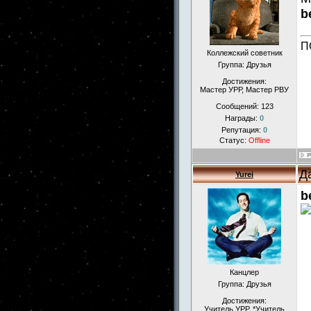
b
П
Коллежский советник
Группа: Друзья
Достижения:
Мастер УРР, Мастер РВУ
Сообщений:
123
Награды:
0
Репутация:
0
Статус:
Offline
Д
Yurei
b
Канцлер
Группа: Друзья
Достижения:
Учитель УРР, *Учитель