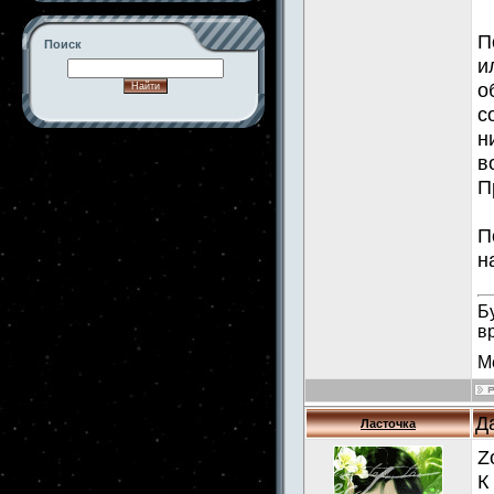
П
Поиск
и
о
с
н
-->
в
П
П
н
Б
в
М
Д
Ласточка
Z
К