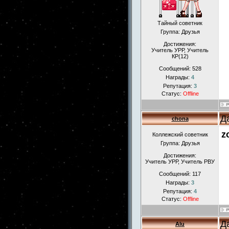
Тайный советник
Группа: Друзья
Достижения:
Учитель УРР, Учитель
КР(12)
Сообщений:
528
Награды:
4
Репутация:
3
Статус:
Offline
Д
chona
z
Коллежский советник
Группа: Друзья
Достижения:
Учитель УРР, Учитель РВУ
Сообщений:
117
Награды:
3
Репутация:
4
Статус:
Offline
Д
Alu