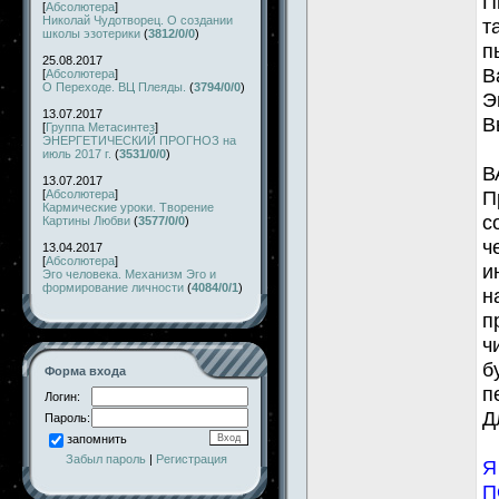
П
[
Абсолютера
]
Николай Чудотворец. О создании
т
школы эзотерики
(
3812/0/0
)
п
25.08.2017
В
[
Абсолютера
]
О Переходе. ВЦ Плеяды.
(
3794/0/0
)
Э
13.07.2017
В
[
Группа Метасинтез
]
ЭНЕРГЕТИЧЕСКИЙ ПРОГНОЗ на
июль 2017 г.
(
3531/0/0
)
В
13.07.2017
П
[
Абсолютера
]
Кармические уроки. Творение
с
Картины Любви
(
3577/0/0
)
ч
13.04.2017
[
Абсолютера
]
и
Эго человека. Механизм Эго и
формирование личности
(
4084/0/1
)
н
п
ч
б
Форма входа
п
Логин:
Д
Пароль:
запомнить
Забыл пароль
|
Регистрация
Я
П