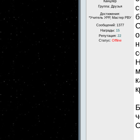
Канцлер
с
Группа: Друзья
Достижения:
б
*Учитель УРР, Мастер РВУ
С
Сообщений:
1377
Награды:
15
о
Репутация:
22
Статус:
Offline
н
с
Н
м
к
к
Б
ч
С