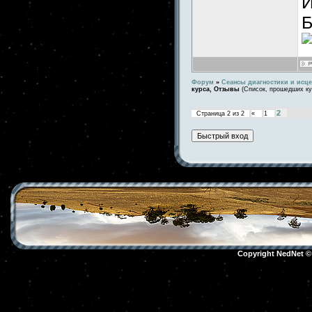
И
Б
Форум
»
Сеансы диагностики и исц
курса, Отзывы
(Список, прошедших ку
2
Страница
2
из
2
«
1
Copyright NedNet 