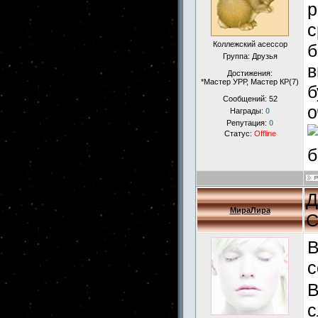
р
с
Коллежский асессор
б
Группа: Друзья
в
Достижения:
*Мастер УРР, Мастер КР(7)
б
Сообщений:
52
о
Награды:
0
Репутация:
0
Статус:
Offline
б
Д
МираЛира
С
В
с
В
с