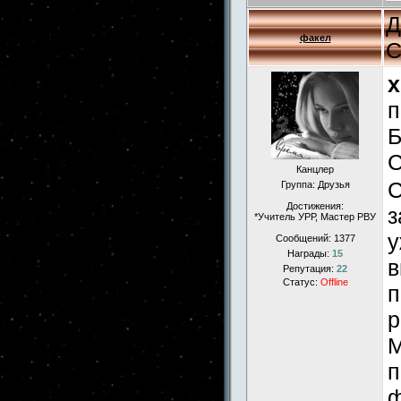
Д
факел
С
x
п
Б
С
Канцлер
С
Группа: Друзья
Достижения:
з
*Учитель УРР, Мастер РВУ
у
Сообщений:
1377
Награды:
15
в
Репутация:
22
Статус:
Offline
п
р
М
п
ф