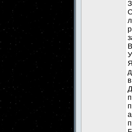
З
С
л
р
з
В
У
Я
д
в
Д
п
п
а
п
Б