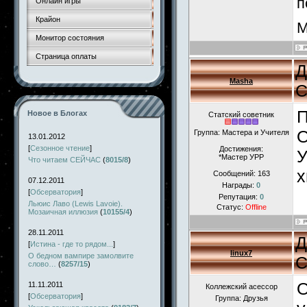
п
Онлайн игры
Крайон
М
Монитор состояния
Страница оплаты
Д
Masha
С
П
Новое в Блогах
Статский советник
О
Группа: Мастера и Учителя
13.01.2012
[
Сезонное чтение
]
Достижения:
У
*Мастер УРР
Что читаем СЕЙЧАС
(
8015/8
)
х
Сообщений:
163
07.12.2011
Награды:
0
[
Обсерватория
]
Репутация:
0
Льюис Лаво (Lewis Lavoie).
Статус:
Offline
Мозаичная иллюзия
(
10155/4
)
28.11.2011
Д
[
Истина - где то рядом...
]
linux7
О бедном вампире замолвите
С
слово…
(
8257/15
)
О
11.11.2011
Коллежский асессор
[
Обсерватория
]
Группа: Друзья