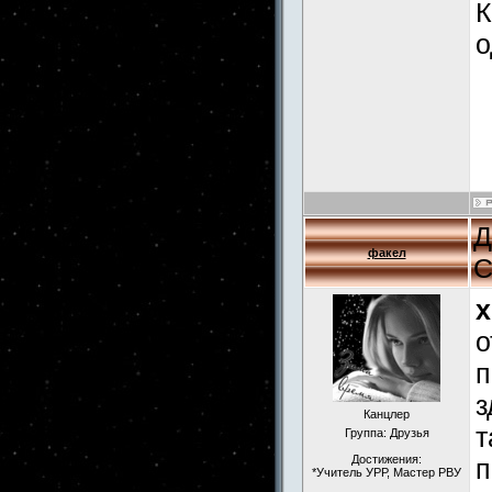
К
о
Д
факел
С
x
о
п
з
Канцлер
т
Группа: Друзья
Достижения:
п
*Учитель УРР, Мастер РВУ