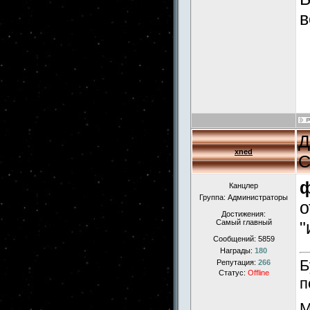
в
Д
xned
С
Канцлер
Группа: Администраторы
о
Достижения:
Самый главный
"
Сообщений:
5859
Награды:
180
Б
Репутация:
266
Статус:
Offline
п
М