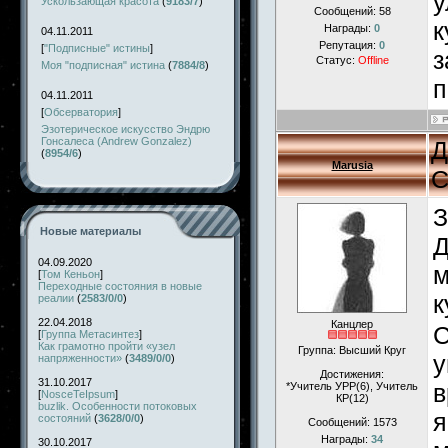
у
Ускользающая красота
(
9183/7
)
Сообщений:
58
к
Награды:
0
04.11.2011
Репутация:
0
[
"Подписные" истины
]
з
Статус:
Offline
Моя "подписная" истина
(
7884/8
)
п
04.11.2011
[
Обсерватория
]
Эзотерическое искусство Эндрю
Гонсалеса (Andrew Gonzalez)
Д
(
8954/6
)
Marusia
С
З
Новые материалы
Д
04.09.2020
м
[
Том Кеньон
]
Переходные состояния в новые
к
реалии
(
2583/0/0
)
22.04.2018
Канцлер
С
[
Группа Метасинтез
]
Как грамотно пройти «узел
Группа: Высший Круг
у
напряженности»
(
3489/0/0
)
Достижения:
31.10.2017
в
*Учитель УРР(6), Учитель
[
NosceTeIpsum
]
КР(12)
buzlik. Особенности потоковых
я
состояний
(
3628/0/0
)
Сообщений:
1573
Награды:
34
30.10.2017