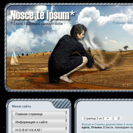
09.08.2026 
Приветствую
Главная
|
Рег
Меню сайта
Главная страница
2
Страница
2
из
2
«
1
Информация о сайте
Форум
»
Сеансы диагностики и исц
курса, Отзывы
(Список, прошедших ку
Н О В И Ч К А М !