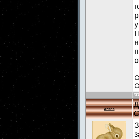
г
р
у
П
н
п
о
О
О
Д
Arisha
С
З
з