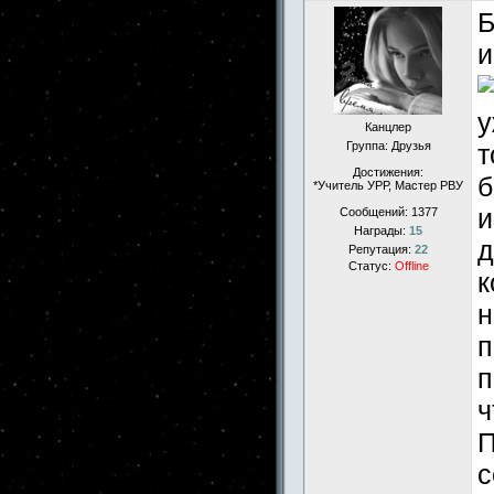
Б
и
у
Канцлер
т
Группа: Друзья
Достижения:
б
*Учитель УРР, Мастер РВУ
и
Сообщений:
1377
Награды:
15
д
Репутация:
22
Статус:
Offline
к
н
п
п
ч
П
с