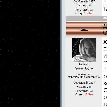
п
Сообщений:
1377
Награды:
15
Б
Репутация:
22
Статус:
Offline
Д
факел
С
x
п
и
г
Канцлер
ш
Группа: Друзья
Достижения:
р
*Учитель УРР, Мастер РВУ
к
Сообщений:
1377
Награды:
15
О
Репутация:
22
Статус:
Offline
р
т