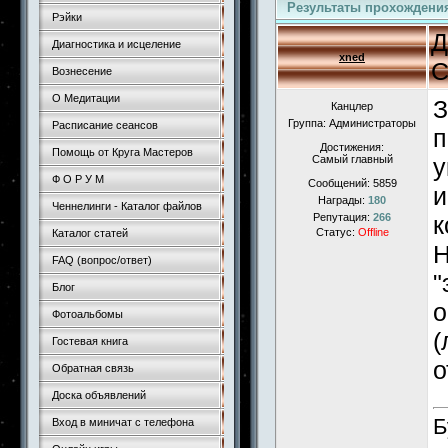
Результаты прохождени
Рэйки
Д
Диагностика и исцеление
xned
С
Вознесение
О Медитации
З
Канцлер
Группа: Администраторы
Расписание сеансов
п
Достижения:
Помощь от Круга Мастеров
Самый главный
у
Ф О Р У М
Сообщений:
5859
и
Награды:
180
Ченнелинги - Каталог файлов
Репутация:
266
к
Статус:
Offline
Каталог статей
Н
FAQ (вопрос/ответ)
"
Блог
о
Фотоальбомы
(
Гостевая книга
о
Обратная связь
Доска объявлений
Б
Вход в миничат с телефона