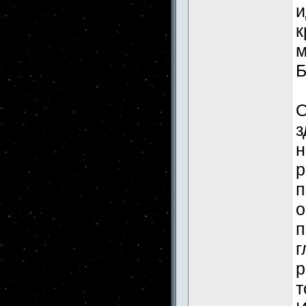
и
к
м
Б
О
з
н
р
п
о
п
г
р
т