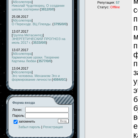
м
[
Абсолютера
]
Репутация:
57
Николай Чудотворец. О создании
Статус:
Offline
с
школы эзотерики
(
3812/0/0
)
п
25.08.2017
[
Абсолютера
]
О Переходе. ВЦ Плеяды.
(
3795/0/0
)
п
13.07.2017
м
[
Группа Метасинтез
]
ЭНЕРГЕТИЧЕСКИЙ ПРОГНОЗ на
июль 2017 г.
(
3533/0/0
)
п
13.07.2017
ф
[
Абсолютера
]
Кармические уроки. Творение
п
Картины Любви
(
3577/0/0
)
13.04.2017
з
[
Абсолютера
]
Эго человека. Механизм Эго и
у
формирование личности
(
4084/0/1
)
э
б
Форма входа
б
Логин:
в
Пароль:
запомнить
е
Забыл пароль
|
Регистрация
к