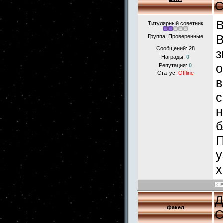
С
В
Титулярный советник
В
Группа: Проверенные
Сообщений:
28
з
Награды:
0
о
Репутация:
0
Статус:
Offline
в
с
н
б
П
у
х
Д
факел
С