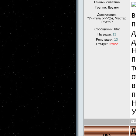
Тайный советник
Группа: Друзья
в
Достижения:
*Учитель УРР(5), Маcтер
п
РВУ/КР
Сообщений:
662
д
Награды:
13
д
Репутация:
13
Статус:
Offline
Н
п
т
о
в
п
Н
У
Д
LINA