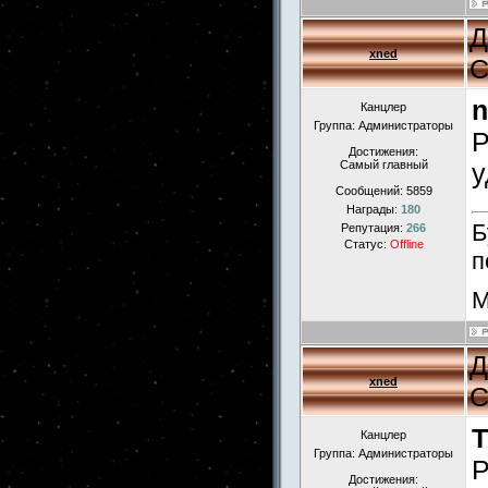
Д
xned
С
n
Канцлер
Группа: Администраторы
Р
Достижения:
Самый главный
у
Сообщений:
5859
Награды:
180
Б
Репутация:
266
Статус:
Offline
п
М
Д
xned
С
Канцлер
Группа: Администраторы
Р
Достижения: