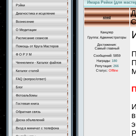
Имара Рейки (для масте
Рэйки
Д
Диагностика и исцеление
xned
С
Вознесение
О Медитации
Канцлер
Группа: Администраторы
Расписание сеансов
Достижения:
Помощь от Круга Мастеров
Самый главный
П
Ф О Р У М
Сообщений:
5859
П
Награды:
180
Ченнелинги - Каталог файлов
Репутация:
266
М
Статус:
Offline
Каталог статей
FAQ (вопрос/ответ)
П
Блог
Фотоальбомы
Гостевая книга
И
Обратная связь
в
Доска объявлений
э
Вход в миничат с телефона
Р