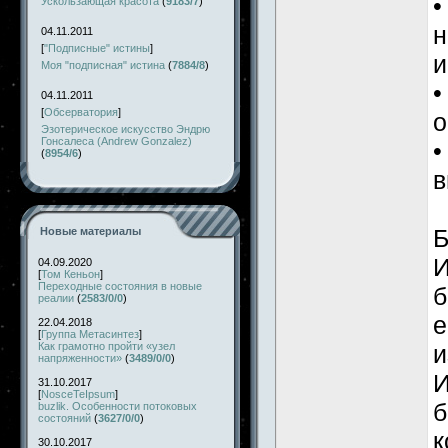
•
Ускользающая красота
(
9183/7
)
н
04.11.2011
[
"Подписные" истины
]
и
Моя "подписная" истина
(
7884/8
)
•
04.11.2011
[
Обсерватория
]
о
Эзотерическое искусство Эндрю
Гонсалеса (Andrew Gonzalez)
•
(
8954/6
)
в
Б
Новые материалы
И
04.09.2020
[
Том Кеньон
]
Переходные состояния в новые
б
реалии
(
2583/0/0
)
е
22.04.2018
[
Группа Метасинтез
]
Как грамотно пройти «узел
и
напряженности»
(
3489/0/0
)
И
31.10.2017
[
NosceTeIpsum
]
б
buzlik. Особенности потоковых
состояний
(
3627/0/0
)
к
30.10.2017