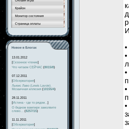
Онлайн игры
к
Крайон
д
Монитор состояния
р
Страница оплаты
И
•
Новое в Блогах
•
13.01.2012
л
[
Сезонное чтение
]
Что читаем СЕЙЧАС
(
8015/8
)
•
07.12.2011
п
[
Обсерватория
]
Льюис Лаво (Lewis Lavoie).
•
Мозаичная иллюзия
(
10155/4
)
п
28.11.2011
[
Истина - где то рядом...
]
•
О бедном вампире замолвите
слово…
(
8257/15
)
з
11.11.2011
з
[
Обсерватория
]