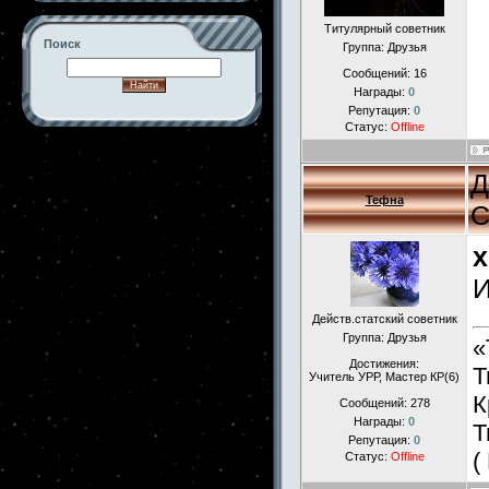
Титулярный советник
Поиск
Группа: Друзья
Сообщений:
16
Награды:
0
Репутация:
0
Статус:
Offline
-->
Д
Тефна
С
x
И
Действ.статский советник
Группа: Друзья
«
Достижения:
Т
Учитель УРР, Мастер КР(6)
К
Сообщений:
278
Награды:
0
Т
Репутация:
0
(
Статус:
Offline