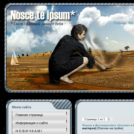
09.08.2026 
Приветствую
Главная
|
Рег
Меню сайта
Главная страница
1
Страница
1
из
1
Информация о сайте
Форум
»
Дистанционное обучение
»
мастеров)
(Платная настройка)
Н О В И Ч К А М !