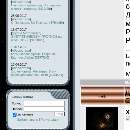
[
Абсолютера
]
б
Николай Чудотворец. О создании
школы эзотерики
(
3812/0/0
)
Д
25.08.2017
[
Абсолютера
]
м
О Переходе. ВЦ Плеяды.
(
3794/0/0
)
Р
13.07.2017
[
Группа Метасинтез
]
ЭНЕРГЕТИЧЕСКИЙ ПРОГНОЗ на
Р
июль 2017 г.
(
3533/0/0
)
13.07.2017
[
Абсолютера
]
Кармические уроки. Творение
Б
Картины Любви
(
3577/0/0
)
п
13.04.2017
[
Абсолютера
]
Эго человека. Механизм Эго и
М
формирование личности
(
4084/0/1
)
Д
natik
Форма входа
С
Логин:
Пароль:
x
запомнить
Забыл пароль
|
Регистрация