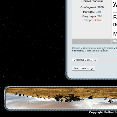
Самый главный
у
Сообщений:
5859
Награды:
180
Б
Репутация:
266
Статус:
Offline
п
М
Форум
»
Дистанционное обучение
»
мастеров)
(Платная настройка)
1
Страница
1
из
1
Copyright NedNet 