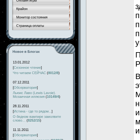
Онлайн игры
з
Крайон
п
Монитор состояния
п
Страница оплаты
п
у
Новое в Блогах
П
Р
13.01.2012
[
Сезонное чтение
]
Что читаем СЕЙЧАС
(
8012/8
)
В
07.12.2011
э
[
Обсерватория
]
М
Льюис Лаво (Lewis Lavoie).
Мозаичная иллюзия
(
10149/4
)
н
28.11.2011
и
[
Истина - где то рядом...
]
О бедном вампире замолвите
м
слово…
(
8252/15
)
и
11.11.2011
[
Обсерватория
]