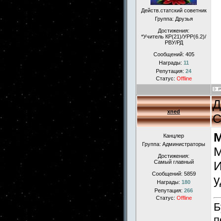
Действ.статский советник
Группа: Друзья
Достижения:
*Учитель КР(21)/УРР(6.2)/
РВУ/РД
Сообщений:
405
Награды:
11
Репутация:
24
Статус:
Offline
Д
xned
С
Канцлер
Группа: Администраторы
М
Достижения:
Самый главный
И
Сообщений:
5859
у
Награды:
180
Репутация:
266
Статус:
Offline
Б
п