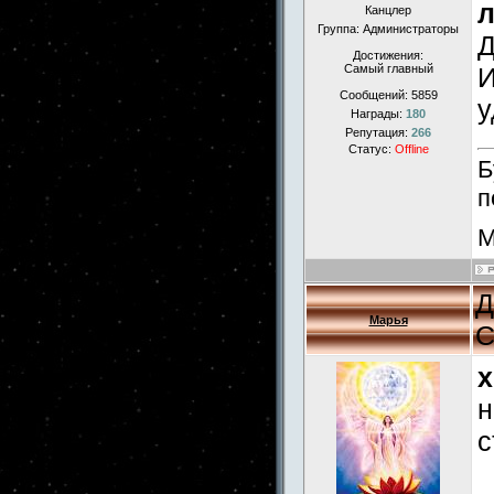
Канцлер
Группа: Администраторы
Д
Достижения:
Самый главный
И
Сообщений:
5859
у
Награды:
180
Репутация:
266
Статус:
Offline
Б
п
М
Д
Марья
С
x
н
с