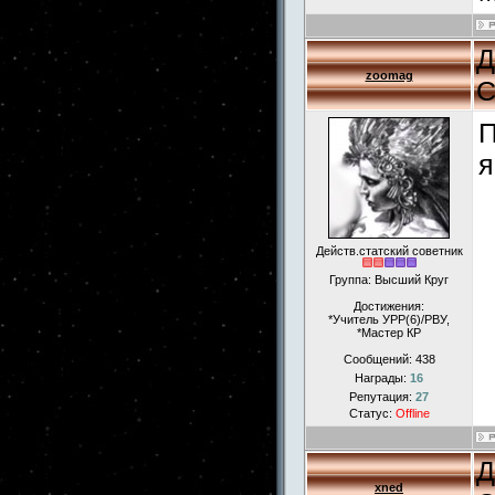
Д
zoomag
С
П
я
Действ.статский советник
Группа: Высший Круг
Достижения:
*Учитель УРР(6)/РВУ,
*Мастер КР
Сообщений:
438
Награды:
16
Репутация:
27
Статус:
Offline
Д
xned