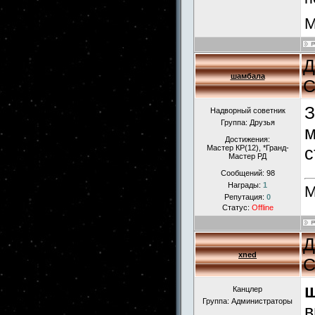
М
Д
шамбала
С
З
Надворный советник
Группа: Друзья
м
Достижения:
Мастер КР(12), *Гранд-
с
Мастер РД
Сообщений:
98
Награды:
1
М
Репутация:
0
Статус:
Offline
Д
xned
С
Канцлер
Группа: Администраторы
в