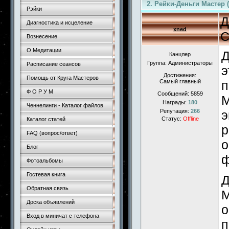
2. Рейки-Деньги Мастер (
Рэйки
Д
Диагностика и исцеление
xned
С
Вознесение
О Медитации
Д
Канцлер
Группа: Администраторы
Расписание сеансов
э
Достижения:
Помощь от Круга Мастеров
Самый главный
п
Ф О Р У М
Сообщений:
5859
М
Награды:
180
Ченнелинги - Каталог файлов
Репутация:
266
э
Статус:
Offline
Каталог статей
р
FAQ (вопрос/ответ)
о
Блог
ф
Фотоальбомы
Гостевая книга
Д
Обратная связь
М
Доска объявлений
о
Вход в миничат с телефона
п