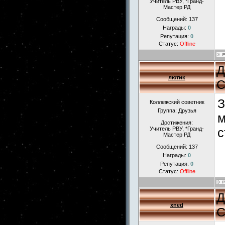
Учитель РВУ, *Гранд-
Мастер РД
Сообщений:
137
Награды:
0
Репутация:
0
Статус:
Offline
Д
лютик
С
З
Коллежский советник
Группа: Друзья
м
Достижения:
Учитель РВУ, *Гранд-
с
Мастер РД
Сообщений:
137
Награды:
0
Репутация:
0
Статус:
Offline
Д
xned
С