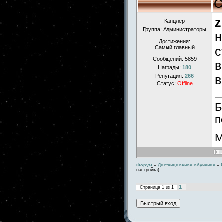
С
Канцлер
Группа: Администраторы
н
Достижения:
Самый главный
с
Сообщений:
5859
в
Награды:
180
Репутация:
266
в
Статус:
Offline
Б
п
М
Форум
»
Дистанционное обучение
»
настройка)
1
Страница
1
из
1