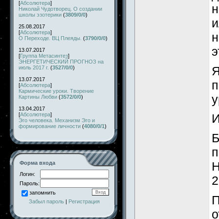
[
Абсолютера
]
н
Николай Чудотворец. О создании
школы эзотерики
(
3809/0/0
)
и
25.08.2017
[
Абсолютера
]
н
О Переходе. ВЦ Плеяды.
(
3790/0/0
)
э
13.07.2017
[
Группа Метасинтез
]
ЭНЕРГЕТИЧЕСКИЙ ПРОГНОЗ на
Я
июль 2017 г.
(
3527/0/0
)
13.07.2017
п
[
Абсолютера
]
Кармические уроки. Творение
у
Картины Любви
(
3572/0/0
)
13.04.2017
[
Абсолютера
]
И
Эго человека. Механизм Эго и
формирование личности
(
4080/0/1
)
Б
п
Н
Форма входа
Логин:
2
Пароль:
запомнить
П
Забыл пароль
|
Регистрация
о