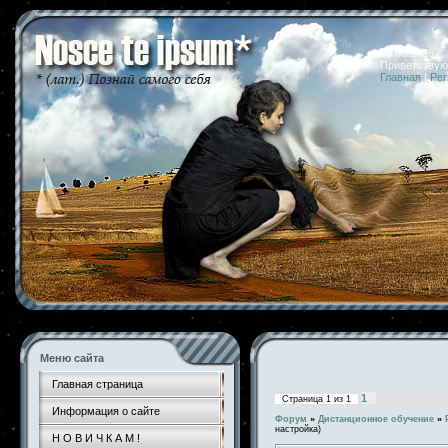
06.08.2026 
Приветствую
Главная
|
Рег
Меню сайта
Главная страница
1
Страница
1
из
1
Информация о сайте
Форум
»
Дистанционное обучение
»
настройка)
Н О В И Ч К А М !