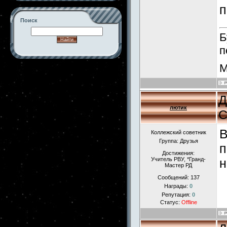
п
Поиск
Б
п
М
-->
Д
лютик
С
В
Коллежский советник
Группа: Друзья
п
Достижения:
Учитель РВУ, *Гранд-
н
Мастер РД
Сообщений:
137
Награды:
0
Репутация:
0
Статус:
Offline