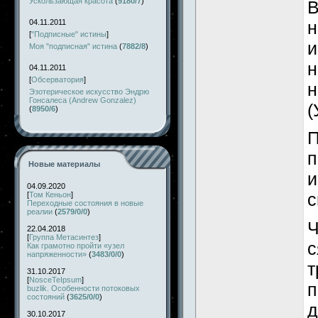
Ускользающая красота
(
9180/7
)
В
н
04.11.2011
[
"Подписные" истины
]
и
Моя "подписная" истина
(
7882/8
)
н
04.11.2011
[
Обсерватория
]
н
Эзотерическое искусство Эндрю
Гонсалеса (Andrew Gonzalez)
(
(
8950/6
)
П
п
Новые материалы
и
04.09.2020
с
[
Том Кеньон
]
Переходные состояния в новые
реалии
(
2579/0/0
)
Ч
22.04.2018
[
Группа Метасинтез
]
с
Как грамотно пройти «узел
напряженности»
(
3483/0/0
)
т
31.10.2017
[
NosceTeIpsum
]
п
buzlik. Особенности потоковых
состояний
(
3625/0/0
)
д
30.10.2017