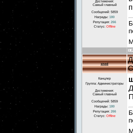
Достижения:
Самый главный
п
Сообщений:
5859
Награды:
180
Б
Репутация:
266
Статус:
Offline
п
М
Д
xned
С
Канцлер
Группа: Администраторы
Д
Достижения:
Самый главный
П
Сообщений:
5859
Награды:
180
Б
Репутация:
266
Статус:
Offline
п
М