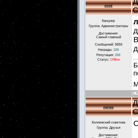
Д
xned
С
Канцлер
Группа: Администраторы
д
Достижения:
Самый главный
В
Сообщений:
5859
д
Награды:
180
Репутация:
266
Статус:
Offline
Б
п
М
Д
лютик
С
С
Коллежский советник
Группа: Друзья
Достижения: