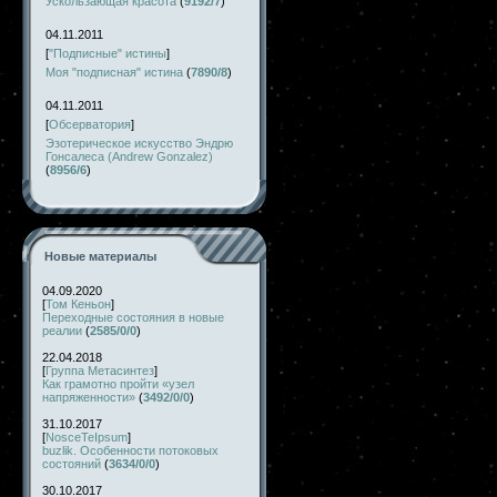
Ускользающая красота
(
9192/7
)
04.11.2011
[
"Подписные" истины
]
Моя "подписная" истина
(
7890/8
)
04.11.2011
[
Обсерватория
]
Эзотерическое искусство Эндрю
Гонсалеса (Andrew Gonzalez)
(
8956/6
)
Новые материалы
04.09.2020
[
Том Кеньон
]
Переходные состояния в новые
реалии
(
2585/0/0
)
22.04.2018
[
Группа Метасинтез
]
Как грамотно пройти «узел
напряженности»
(
3492/0/0
)
31.10.2017
[
NosceTeIpsum
]
buzlik. Особенности потоковых
состояний
(
3634/0/0
)
30.10.2017