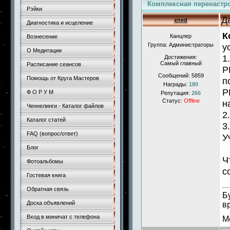
Комплексная перенастро
Рэйки
Д
xned
Диагностика и исцеление
К
Канцлер
Вознесение
Группа: Администраторы
у
О Медитации
1
Достижения:
Самый главный
Расписание сеансов
Р
Сообщений:
5859
Помощь от Круга Мастеров
п
Награды:
180
Р
Ф О Р У М
Репутация:
266
Статус:
Offline
н
Ченнелинги - Каталог файлов
2
Каталог статей
3
FAQ (вопрос/ответ)
У
Блог
Ч
Фотоальбомы
с
Гостевая книга
Обратная связь
Б
Доска объявлений
в
Вход в миничат с телефона
М