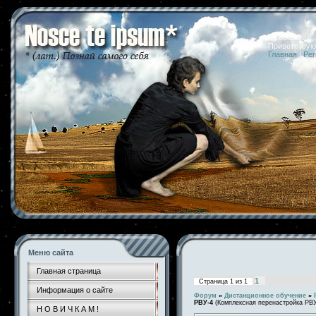
10.08.2026 
Приветствую
Главная
|
Рег
Меню сайта
Главная страница
1
Страница
1
из
1
Информация о сайте
Форум
»
Дистанционное обучение
»
РВУ-4
(Комплексная перенастройка РВУ
Н О В И Ч К А М !