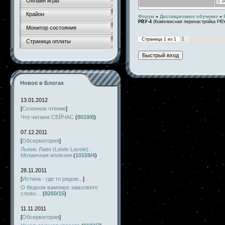
Онлайн игры
Крайон
Форум
»
Дистанционное обучение
»
РВУ-4
(Комплексная перенастройка РВУ
Монитор состояния
1
Страница
1
из
1
Страница оплаты
Новое в Блогах
13.01.2012
[
Сезонное чтение
]
Что читаем СЕЙЧАС
(
8019/8
)
07.12.2011
[
Обсерватория
]
Льюис Лаво (Lewis Lavoie).
Мозаичная иллюзия
(
10159/4
)
28.11.2011
[
Истина - где то рядом...
]
О бедном вампире замолвите
слово…
(
8260/15
)
11.11.2011
[
Обсерватория
]