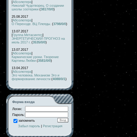
[
Абсолютера
]
Николай Чудотворец. О создании
школы эзотерики
(
3817/0/0
)
25.08.2017
[
Абсолютера
]
О Переходе. ВЦ Плеяды.
(
3798/0/0
)
13.07.2017
[
Группа Метасинтез
]
ЭНЕРГЕТИЧЕСКИЙ ПРОГНОЗ на
июль 2017 г.
(
3535/0/0
)
13.07.2017
[
Абсолютера
]
Кармические уроки. Творение
Картины Любви
(
3581/0/0
)
13.04.2017
[
Абсолютера
]
Эго человека. Механизм Эго и
формирование личности
(
4088/0/1
)
Форма входа
Логин:
Пароль:
запомнить
Забыл пароль
|
Регистрация