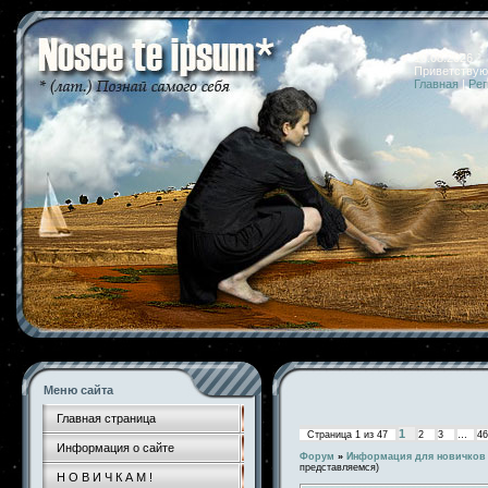
10.08.2026 
Приветствую
Главная
|
Рег
Меню сайта
Главная страница
1
Страница
1
из
47
2
3
…
46
Информация о сайте
Форум
»
Информация для новичков
представляемся)
Н О В И Ч К А М !