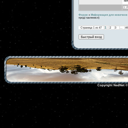
М
Форум
»
Информация для новичков
представляемся)
1
Страница
1
из
47
2
3
…
46
Copyright NedNet 