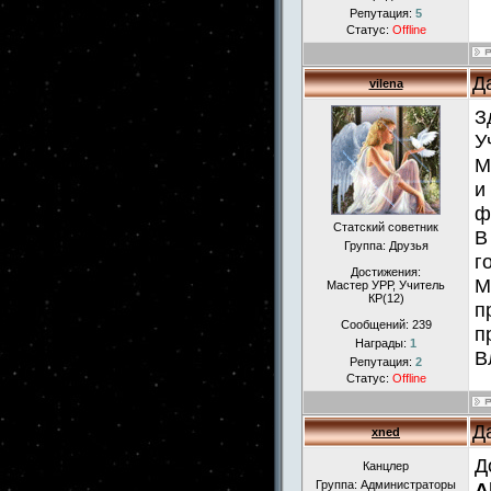
Репутация:
5
Статус:
Offline
Д
vilena
З
У
М
и
ф
Статский советник
В
Группа: Друзья
г
Достижения:
М
Мастер УРР, Учитель
КР(12)
п
Сообщений:
239
п
Награды:
1
В
Репутация:
2
Статус:
Offline
Д
xned
Д
Канцлер
Группа: Администраторы
A