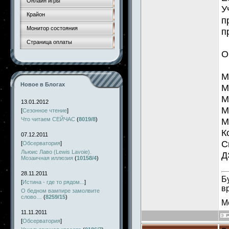
Онлайн игры
У
Крайон
п
Монитор состояния
п
Страница оплаты
О
М
Новое в Блогах
М
М
13.01.2012
М
[
Сезонное чтение
]
Что читаем СЕЙЧАС
(
8019/8
)
М
К
07.12.2011
С
[
Обсерватория
]
Льюис Лаво (Lewis Lavoie).
Д
Мозаичная иллюзия
(
10158/4
)
28.11.2011
Б
[
Истина - где то рядом...
]
в
О бедном вампире замолвите
слово…
(
8259/15
)
М
11.11.2011
[
Обсерватория
]