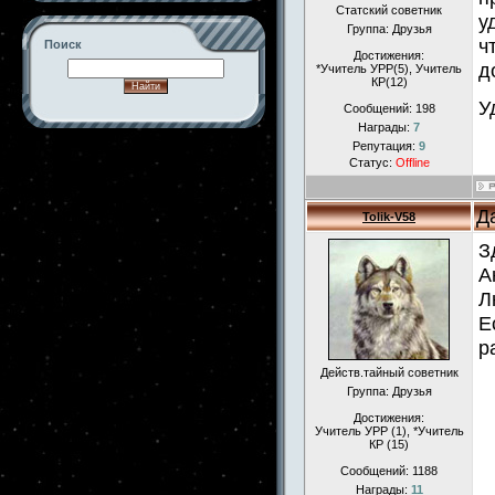
Статский советник
у
Группа: Друзья
ч
Поиск
Достижения:
д
*Учитель УРР(5), Учитель
КР(12)
У
Сообщений:
198
Награды:
7
Репутация:
9
-->
Статус:
Offline
Д
Tolik-V58
З
А
Л
Е
р
Действ.тайный советник
Группа: Друзья
Достижения:
Учитель УРР (1), *Учитель
КР (15)
Сообщений:
1188
Награды:
11