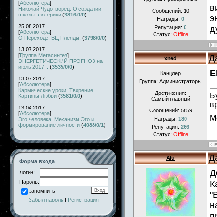
[
Абсолютера
]
в
Николай Чудотворец. О создании
Сообщений:
10
школы эзотерики
(
3816/0/0
)
э
Награды:
0
25.08.2017
д
Репутация:
0
[
Абсолютера
]
Статус:
Offline
О Переходе. ВЦ Плеяды.
(
3798/0/0
)
13.07.2017
[
Группа Метасинтез
]
Д
xned
ЭНЕРГЕТИЧЕСКИЙ ПРОГНОЗ на
июль 2017 г.
(
3535/0/0
)
E
Канцлер
13.07.2017
Группа: Администраторы
[
Абсолютера
]
Кармические уроки. Творение
Достижения:
Б
Картины Любви
(
3581/0/0
)
Самый главный
в
13.04.2017
Сообщений:
5859
[
Абсолютера
]
М
Награды:
180
Эго человека. Механизм Эго и
формирование личности
(
4088/0/1
)
Репутация:
266
Статус:
Offline
Д
Alu
Форма входа
Д
Логин:
Пароль:
К
запомнить
"
Забыл пароль
|
Регистрация
н
п