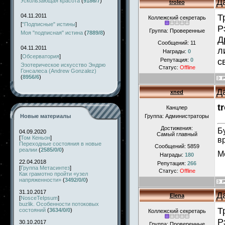
Д
Ускользающая красота
(
9186/7
)
troleo
Т
04.11.2011
Коллежский секретарь
[
"Подписные" истины
]
Р
Группа: Проверенные
Моя "подписная" истина
(
7889/8
)
Д
Сообщений:
11
04.11.2011
л
Награды:
0
[
Обсерватория
]
с
Репутация:
0
Эзотерическое искусство Эндрю
Статус:
Offline
Гонсалеса (Andrew Gonzalez)
(
8956/6
)
Д
xned
t
Канцлер
Новые материалы
Группа: Администраторы
Достижения:
Б
04.09.2020
Самый главный
[
Том Кеньон
]
в
Переходные состояния в новые
Сообщений:
5859
реалии
(
2585/0/0
)
М
Награды:
180
22.04.2018
Репутация:
266
[
Группа Метасинтез
]
Статус:
Offline
Как грамотно пройти «узел
напряженности»
(
3492/0/0
)
31.10.2017
Д
Elena
[
NosceTeIpsum
]
buzlik. Особенности потоковых
Т
состояний
(
3634/0/0
)
Коллежский секретарь
Р
30.10.2017
Группа: Проверенные