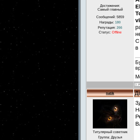
E
Достижения:
Самый главный
T
Сообщений:
5859
v
Награды:
180
р
Репутация:
266
Статус:
Offline
н
С
в
Б
в
М
Д
natik
З
Н
Р
В
Титулярный советник
Группа: Друзья