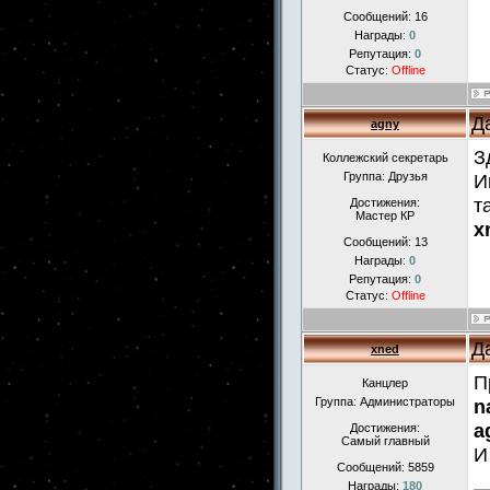
Сообщений:
16
Награды:
0
Репутация:
0
Статус:
Offline
Д
agny
З
Коллежский секретарь
Группа: Друзья
И
т
Достижения:
Мастер КР
x
Сообщений:
13
Награды:
0
Репутация:
0
Статус:
Offline
Д
xned
П
Канцлер
Группа: Администраторы
n
a
Достижения:
Самый главный
И
Сообщений:
5859
Награды:
180