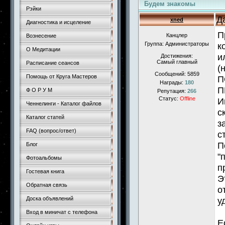
Будем знакомы
Рэйки
Д
xned
Диагностика и исцеление
П
Канцлер
Вознесение
Группа: Администраторы
к
О Медитации
и
Достижения:
Самый главный
Расписание сеансов
(
Сообщений:
5859
Помощь от Круга Мастеров
П
Награды:
180
П
Ф О Р У М
Репутация:
266
Статус:
Offline
И
Ченнелинги - Каталог файлов
с
Каталог статей
з
FAQ (вопрос/ответ)
с
П
Блог
"
Фотоальбомы
п
Гостевая книга
Э
Обратная связь
о
Доска объявлений
у
Вход в миничат с телефона
Е