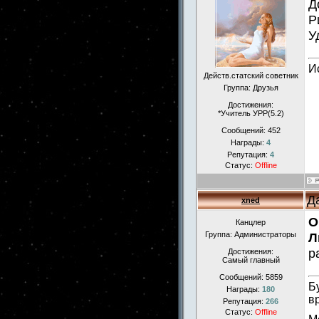
Д
Р
У
И
Действ.статский советник
Группа: Друзья
Достижения:
*Учитель УРР(5.2)
Сообщений:
452
Награды:
4
Репутация:
4
Статус:
Offline
Д
xned
O
Канцлер
Группа: Администраторы
Л
р
Достижения:
Самый главный
Сообщений:
5859
Б
Награды:
180
в
Репутация:
266
Статус:
Offline