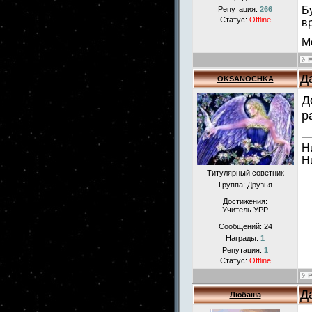
Б
Репутация:
266
Статус:
Offline
в
М
Д
OKSANOCHKA
Д
р
Н
Н
Титулярный советник
Группа: Друзья
Достижения:
Учитель УРР
Сообщений:
24
Награды:
1
Репутация:
1
Статус:
Offline
Д
Любаша