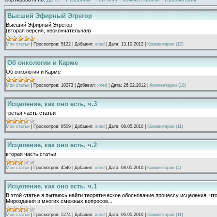
Высший Эфирный Эгрегор
Высший Эфирный Эгрегор
(вторая версия, неокончательная)
Мои статьи
|
Просмотров:
5122
|
Добавил:
xned
|
Дата:
13.10.2012
|
Комментарии (10)
Об онкологии и Карме
Об онкологии и Кармe
Мои статьи
|
Просмотров:
10273
|
Добавил:
xned
|
Дата:
26.02.2012
|
Комментарии (18)
Исцеление, как оно есть, ч.3
третья часть статьи
Мои статьи
|
Просмотров:
8509
|
Добавил:
xned
|
Дата:
08.05.2010
|
Комментарии (11)
Исцеление, как оно есть, ч.2
вторая часть статьи
Мои статьи
|
Просмотров:
4546
|
Добавил:
xned
|
Дата:
08.05.2010
|
Комментарии (4)
Исцеление, как оно есть. ч.1
В этой статье я пытаюсь найти теоретическое обоснование процессу исцеления, чт
Мироздания и многих смежных вопросов...
Мои статьи
|
Просмотров:
5274
|
Добавил:
xned
|
Дата:
06.05.2010
|
Комментарии (11)