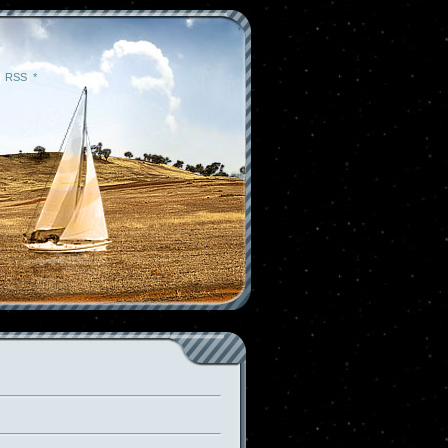
|
RSS
|
*