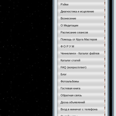
Рэйки
Диагностика и исцеление
Вознесение
О Медитации
Расписание сеансов
Помощь от Круга Мастеров
Ф О Р У М
Ченнелинги - Каталог файлов
Каталог статей
FAQ (вопрос/ответ)
Блог
Фотоальбомы
Гостевая книга
Обратная связь
Доска объявлений
Вход в миничат с телефона