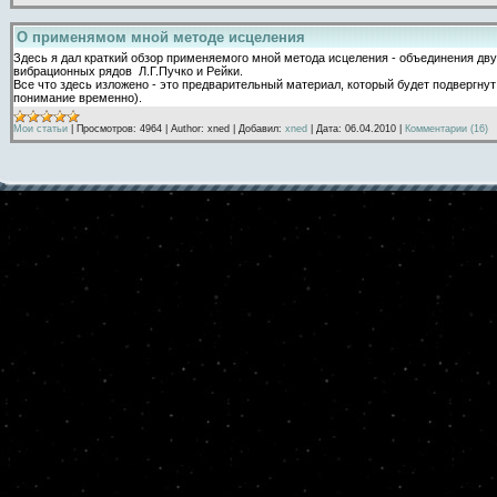
О применямом мной методе исцеления
Здесь я дал краткий обзор применяемого мной метода исцеления - объединения дв
вибрационных рядов Л.Г.Пучко и Рейки.
Все что здесь изложено - это предварительный материал, который будет подвергнут
понимание временно).
Мои статьи
|
Просмотров:
4964
|
Author:
xned
|
Добавил:
xned
|
Дата:
06.04.2010
|
Комментарии (16)