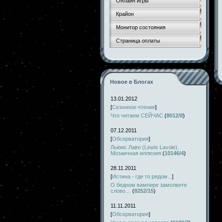
Онлайн игры
Крайон
Монитор состояния
Страница оплаты
Новое в Блогах
13.01.2012
[
Сезонное чтение
]
Что читаем СЕЙЧАС
(
8012/8
)
07.12.2011
[
Обсерватория
]
Льюис Лаво (Lewis Lavoie).
Мозаичная иллюзия
(
10146/4
)
28.11.2011
[
Истина - где то рядом...
]
О бедном вампире замолвите
слово…
(
8252/15
)
11.11.2011
[
Обсерватория
]