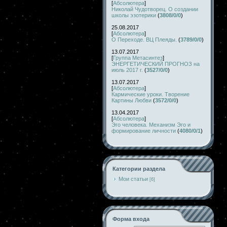
[
Абсолютера
]
Николай Чудотворец. О создании
школы эзотерики
(
3808/0/0
)
25.08.2017
[
Абсолютера
]
О Переходе. ВЦ Плеяды.
(
3789/0/0
)
13.07.2017
[
Группа Метасинтез
]
ЭНЕРГЕТИЧЕСКИЙ ПРОГНОЗ на
июль 2017 г.
(
3527/0/0
)
13.07.2017
[
Абсолютера
]
Кармические уроки. Творение
Картины Любви
(
3572/0/0
)
13.04.2017
[
Абсолютера
]
Эго человека. Механизм Эго и
формирование личности
(
4080/0/1
)
Категории раздела
Мои статьи
[6]
Форма входа