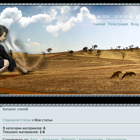
06.08.2026 15:38 МСК/СПБ
Приветствую Вас
Гость
Главная
|
Регистрация
|
Вход
Каталог статей
Главная
»
Статьи
» Мои статьи
В категории материалов
:
6
Показано материалов
:
1-6
Сортировать по
:
Дате
·
Названию
·
Рейтингу
·
Комментариям
·
Просмотрам