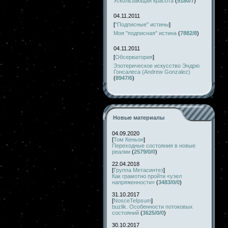
Ускользающая красота
(
9180/7
)
04.11.2011
[
"Подписные" истины
]
Моя "подписная" истина
(
7882/8
)
04.11.2011
[
Обсерватория
]
Эзотерическое искусство Эндрю
Гонсалеса (Andrew Gonzalez)
(
8947/6
)
Новые материалы
04.09.2020
[
Том Кеньон
]
Переходные состояния в новые
реалии
(
2579/0/0
)
22.04.2018
[
Группа Метасинтез
]
Как грамотно пройти «узел
напряженности»
(
3483/0/0
)
31.10.2017
[
NosceTeIpsum
]
buzlik. Особенности потоковых
состояний
(
3625/0/0
)
30.10.2017