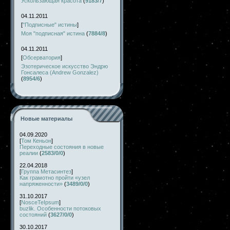
Ускользающая красота
(
9183/7
)
04.11.2011
[
"Подписные" истины
]
Моя "подписная" истина
(
7884/8
)
04.11.2011
[
Обсерватория
]
Эзотерическое искусство Эндрю
Гонсалеса (Andrew Gonzalez)
(
8954/6
)
Новые материалы
04.09.2020
[
Том Кеньон
]
Переходные состояния в новые
реалии
(
2583/0/0
)
22.04.2018
[
Группа Метасинтез
]
Как грамотно пройти «узел
напряженности»
(
3489/0/0
)
31.10.2017
[
NosceTeIpsum
]
buzlik. Особенности потоковых
состояний
(
3627/0/0
)
30.10.2017