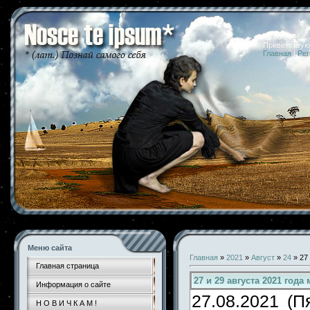
08.08.2026 
Приветствую
Главная
|
Рег
Меню сайта
Главная
»
2021
»
Август
»
24
» 27
Главная страница
27 и 29 августа 2021 год
Информация о сайте
27.08.2021 (П
Н О В И Ч К А М !