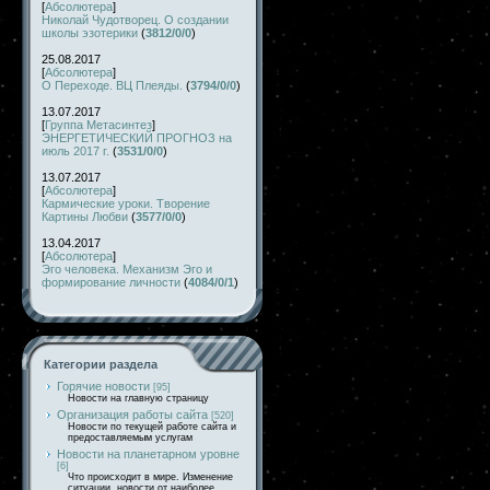
[
Абсолютера
]
Николай Чудотворец. О создании
школы эзотерики
(
3812/0/0
)
25.08.2017
[
Абсолютера
]
О Переходе. ВЦ Плеяды.
(
3794/0/0
)
13.07.2017
[
Группа Метасинтез
]
ЭНЕРГЕТИЧЕСКИЙ ПРОГНОЗ на
июль 2017 г.
(
3531/0/0
)
13.07.2017
[
Абсолютера
]
Кармические уроки. Творение
Картины Любви
(
3577/0/0
)
13.04.2017
[
Абсолютера
]
Эго человека. Механизм Эго и
формирование личности
(
4084/0/1
)
Категории раздела
Горячие новости
[95]
Новости на главную страницу
Организация работы сайта
[520]
Новости по текущей работе сайта и
предоставляемым услугам
Новости на планетарном уровне
[6]
Что происходит в мире. Изменение
ситуации, новости от наиболее