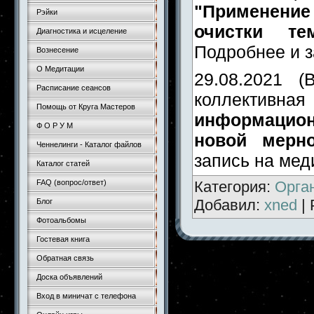
"Применен
Рэйки
очистки тем
Диагностика и исцеление
Подробнее и 
Вознесение
О Медитации
29.08.2021 (
Расписание сеансов
коллект
Помощь от Круга Мастеров
информацио
Ф О Р У М
новой мерно
Ченнелинги - Каталог файлов
запись на ме
Каталог статей
Категория
:
Орга
FAQ (вопрос/ответ)
Добавил
:
xned
|
Блог
Фотоальбомы
Гостевая книга
Обратная связь
Доска объявлений
Вход в миничат с телефона