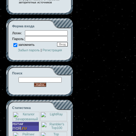
авторитетных источников
Форма входа
Логин:
Пароль:
запомнить
Забыл пароль
|
Регистрация
Поиск
Статистика