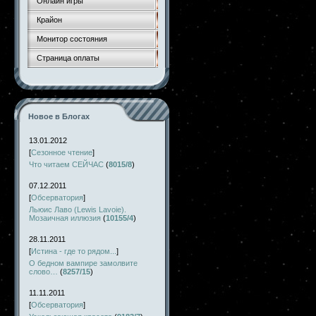
Онлайн игры
Крайон
Монитор состояния
Страница оплаты
Новое в Блогах
13.01.2012
[
Сезонное чтение
]
Что читаем СЕЙЧАС
(
8015/8
)
07.12.2011
[
Обсерватория
]
Льюис Лаво (Lewis Lavoie).
Мозаичная иллюзия
(
10155/4
)
28.11.2011
[
Истина - где то рядом...
]
О бедном вампире замолвите
слово…
(
8257/15
)
11.11.2011
[
Обсерватория
]