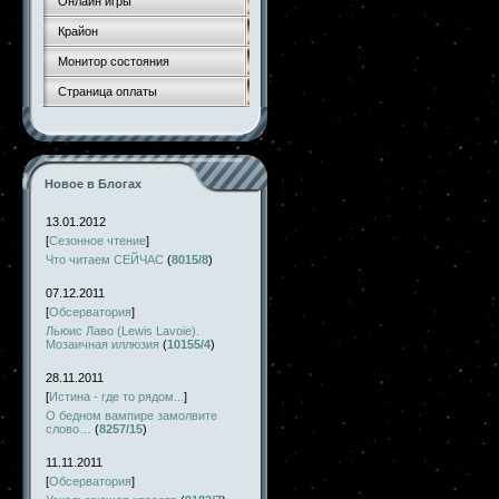
Онлайн игры
Крайон
Монитор состояния
Страница оплаты
Новое в Блогах
13.01.2012
[
Сезонное чтение
]
Что читаем СЕЙЧАС
(
8015/8
)
07.12.2011
[
Обсерватория
]
Льюис Лаво (Lewis Lavoie).
Мозаичная иллюзия
(
10155/4
)
28.11.2011
[
Истина - где то рядом...
]
О бедном вампире замолвите
слово…
(
8257/15
)
11.11.2011
[
Обсерватория
]