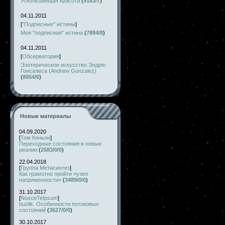
Ускользающая красота
(
9183/7
)
04.11.2011
[
"Подписные" истины
]
Моя "подписная" истина
(
7884/8
)
04.11.2011
[
Обсерватория
]
Эзотерическое искусство Эндрю
Гонсалеса (Andrew Gonzalez)
(
8954/6
)
Новые материалы
04.09.2020
[
Том Кеньон
]
Переходные состояния в новые
реалии
(
2583/0/0
)
22.04.2018
[
Группа Метасинтез
]
Как грамотно пройти «узел
напряженности»
(
3489/0/0
)
31.10.2017
[
NosceTeIpsum
]
buzlik. Особенности потоковых
состояний
(
3627/0/0
)
30.10.2017