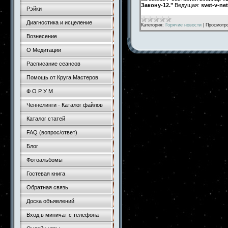
Закону-12."
Ведущая:
svet-v-ne
Рэйки
Диагностика и исцеление
Категория:
Горячие новости
|
Просмотр
Вознесение
О Медитации
Расписание сеансов
Помощь от Круга Мастеров
Ф О Р У М
Ченнелинги - Каталог файлов
Каталог статей
FAQ (вопрос/ответ)
Блог
Фотоальбомы
Гостевая книга
Обратная связь
Доска объявлений
Вход в миничат с телефона