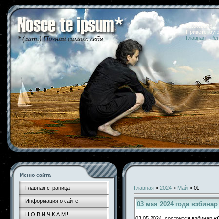
09.08.2026 
Приветствую
Главная
|
Рег
Меню сайта
Главная страница
Главная
»
2024
»
Май
»
01
Информация о сайте
03 мая 2024 года вэбинар
Н О В И Ч К А М !
03.05.2024 состоится вэбинар
«