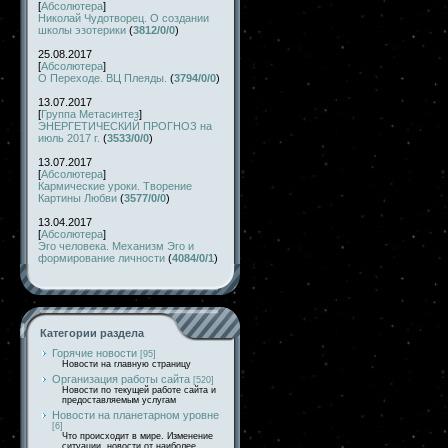
[
Абсолютера
]
Николай Чудотворец. О создании
школы эзотерики
(
3812/0/0
)
25.08.2017
[
Абсолютера
]
О Переходе. ВЦ Плеяды.
(
3794/0/0
)
13.07.2017
[
Группа Метасинтез
]
ЭНЕРГЕТИЧЕСКИЙ ПРОГНОЗ на
июль 2017 г.
(
3533/0/0
)
13.07.2017
[
Абсолютера
]
Кармические уроки. Творение
Картины Любви
(
3577/0/0
)
13.04.2017
[
Абсолютера
]
Эго человека. Механизм Эго и
формирование личности
(
4084/0/1
)
Категории раздела
Горячие новости
[95]
Новости на главную страницу
Организация работы сайта
[520]
Новости по текущей работе сайта и
предоставляемым услугам
Новости на планетарном уровне
[6]
Что происходит в мире. Изменение
ситуации, новости от наиболее