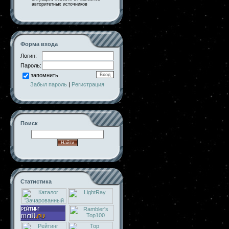
авторитетных источников
Форма входа
Логин:
Пароль:
запомнить
Забыл пароль
|
Регистрация
Поиск
Статистика