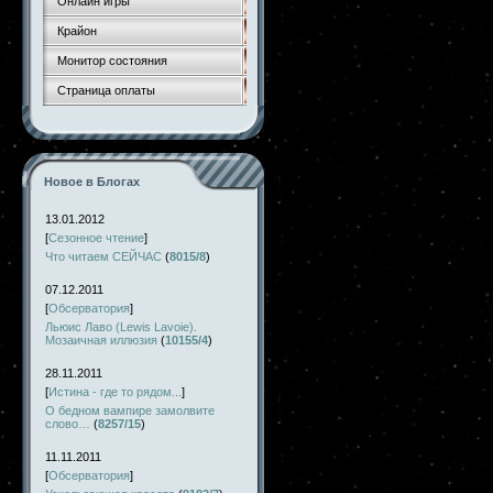
Онлайн игры
Крайон
Монитор состояния
Страница оплаты
Новое в Блогах
13.01.2012
[
Сезонное чтение
]
Что читаем СЕЙЧАС
(
8015/8
)
07.12.2011
[
Обсерватория
]
Льюис Лаво (Lewis Lavoie).
Мозаичная иллюзия
(
10155/4
)
28.11.2011
[
Истина - где то рядом...
]
О бедном вампире замолвите
слово…
(
8257/15
)
11.11.2011
[
Обсерватория
]