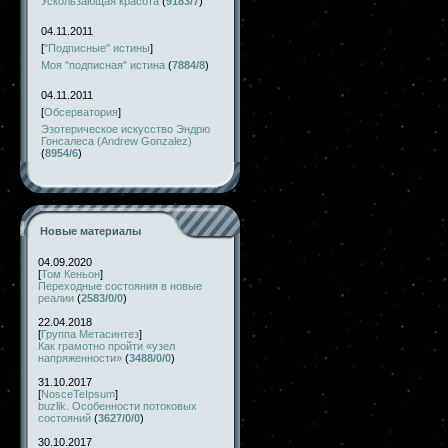
Ускользающая красота
(
9183/7
)
04.11.2011
[
"Подписные" истины
]
Моя "подписная" истина
(
7884/8
)
04.11.2011
[
Обсерватория
]
Эзотерическое искусство Эндрю
Гонсалеса (Andrew Gonzalez)
(
8954/6
)
Новые материалы
04.09.2020
[
Том Кеньон
]
Переходные состояния в новые
реалии
(
2583/0/0
)
22.04.2018
[
Группа Метасинтез
]
Как грамотно пройти «узел
напряженности»
(
3488/0/0
)
31.10.2017
[
NosceTeIpsum
]
buzlik. Особенности потоковых
состояний
(
3627/0/0
)
30.10.2017