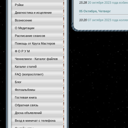
15:28
20 октября 2023 года вэби
Рэйки
05 Октября, Четверг
Диагностика и исцеление
10:20
07 октября 2023 года колл
Вознесение
О Медитации
Расписание сеансов
Помощь от Круга Мастеров
Ф О Р У М
Ченнелинги - Каталог файлов
Каталог статей
FAQ (вопрос/ответ)
Блог
Фотоальбомы
Гостевая книга
Обратная связь
Доска объявлений
Вход в миничат с телефона