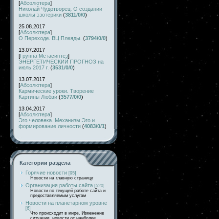
[
Абсолютера
]
Николай Чудотворец. О создании
школы эзотерики
(
3811/0/0
)
25.08.2017
[
Абсолютера
]
О Переходе. ВЦ Плеяды.
(
3794/0/0
)
13.07.2017
[
Группа Метасинтез
]
ЭНЕРГЕТИЧЕСКИЙ ПРОГНОЗ на
июль 2017 г.
(
3531/0/0
)
13.07.2017
[
Абсолютера
]
Кармические уроки. Творение
Картины Любви
(
3577/0/0
)
13.04.2017
[
Абсолютера
]
Эго человека. Механизм Эго и
формирование личности
(
4083/0/1
)
Категории раздела
Горячие новости
[95]
Новости на главную страницу
Организация работы сайта
[520]
Новости по текущей работе сайта и
предоставляемым услугам
Новости на планетарном уровне
[6]
Что происходит в мире. Изменение
ситуации, новости от наиболее