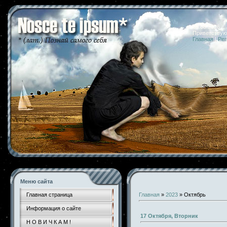
08.08.2026 
Приветствую
Главная
|
Рег
Меню сайта
Главная страница
Главная
»
2023
»
Октябрь
Информация о сайте
17 Октября, Вторник
Н О В И Ч К А М !