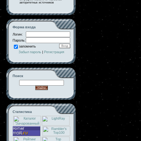
авторитетных источников
Форма входа
Логин:
Пароль:
запомнить
Забыл пароль
|
Регистрация
Поиск
Статистика