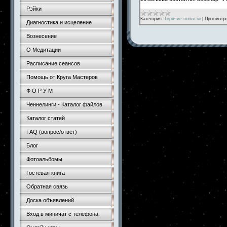
Рэйки
Категория:
Горячие новости
|
Просмотр
Диагностика и исцеление
Вознесение
О Медитации
Расписание сеансов
Помощь от Круга Мастеров
Ф О Р У М
Ченнелинги - Каталог файлов
Каталог статей
FAQ (вопрос/ответ)
Блог
Фотоальбомы
Гостевая книга
Обратная связь
Доска объявлений
Вход в миничат с телефона