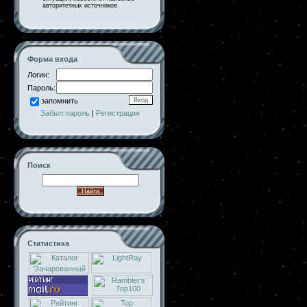
авторитетных источников
Форма входа
Логин:
Пароль:
запомнить
Забыл пароль
|
Регистрация
Поиск
Статистика