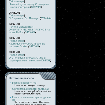
[
Абсолютера
]
Николай Чудотворец. О создании
школы эзотерики
(
3812/0/0
)
25.08.2017
[
Абсолютера
]
О Переходе. ВЦ Плеяды.
(
3794/0/0
)
13.07.2017
[
Группа Метасинтез
]
ЭНЕРГЕТИЧЕСКИЙ ПРОГНОЗ на
июль 2017 г.
(
3533/0/0
)
13.07.2017
[
Абсолютера
]
Кармические уроки. Творение
Картины Любви
(
3577/0/0
)
13.04.2017
[
Абсолютера
]
Эго человека. Механизм Эго и
формирование личности
(
4084/0/1
)
Категории раздела
Горячие новости
[95]
Новости на главную страницу
Организация работы сайта
[520]
Новости по текущей работе сайта и
предоставляемым услугам
Новости на планетарном уровне
[6]
Что происходит в мире. Изменение
ситуации, новости от наиболее