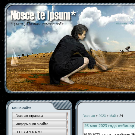
09.08.2026 
Приветствую
Главная
|
Рег
Меню сайта
Главная страница
Главная
»
2023
»
Май
»
24
Информация о сайте
26 мая 2023 года вэбина
Н О В И Ч К А М !
26.05.2023 состоится вэбинар
"Р