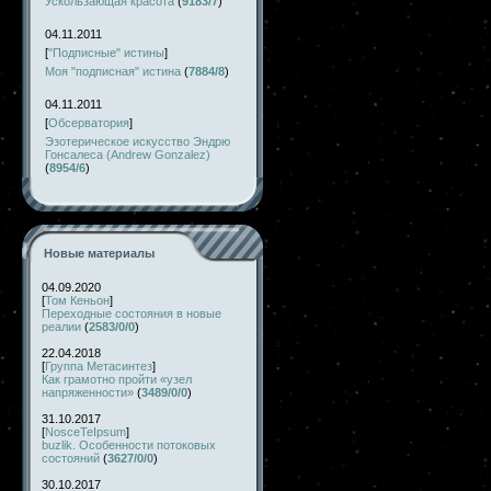
Ускользающая красота
(
9183/7
)
04.11.2011
[
"Подписные" истины
]
Моя "подписная" истина
(
7884/8
)
04.11.2011
[
Обсерватория
]
Эзотерическое искусство Эндрю
Гонсалеса (Andrew Gonzalez)
(
8954/6
)
Новые материалы
04.09.2020
[
Том Кеньон
]
Переходные состояния в новые
реалии
(
2583/0/0
)
22.04.2018
[
Группа Метасинтез
]
Как грамотно пройти «узел
напряженности»
(
3489/0/0
)
31.10.2017
[
NosceTeIpsum
]
buzlik. Особенности потоковых
состояний
(
3627/0/0
)
30.10.2017