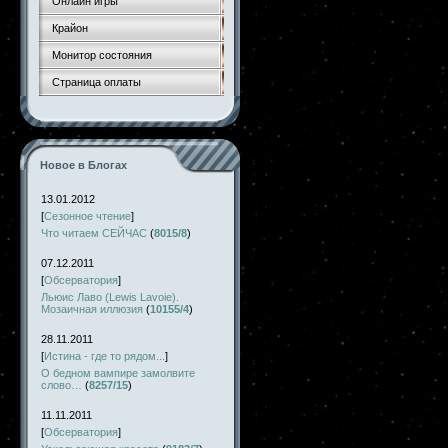
Онлайн игры
Крайон
Монитор состояния
Страница оплаты
Новое в Блогах
13.01.2012
[
Сезонное чтение
]
Что читаем СЕЙЧАС
(
8015/8
)
07.12.2011
[
Обсерватория
]
Льюис Лаво (Lewis Lavoie).
Мозаичная иллюзия
(
10155/4
)
28.11.2011
[
Истина - где то рядом...
]
О бедном вампире замолвите
слово…
(
8257/15
)
11.11.2011
[
Обсерватория
]