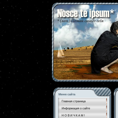
Меню сайта
Главная страница
Информация о сайте
Н О В И Ч К А М !