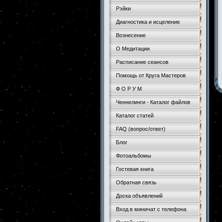
Рэйки
Диагностика и исцеление
Вознесение
О Медитации
Расписание сеансов
Помощь от Круга Мастеров
Ф О Р У М
Ченнелинги - Каталог файлов
Каталог статей
FAQ (вопрос/ответ)
Блог
Фотоальбомы
Гостевая книга
Обратная связь
Доска объявлений
Вход в миничат с телефона