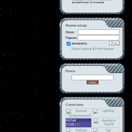
авторитетных источников
Форма входа
Логин:
Пароль:
запомнить
Забыл пароль
|
Регистрация
Поиск
Статистика