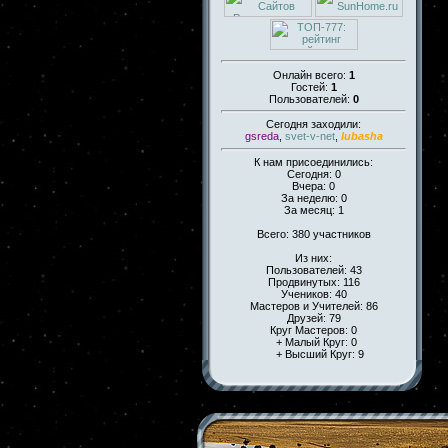
Онлайн всего:
1
Гостей:
1
Пользователей:
0
Сегодня заходили:
gsreda
,
svet-v-net
,
lubasha
К нам присоединились:
Сегодня: 0
Вчера: 0
За неделю: 0
За месяц: 1
Всего: 380 участников
Из них:
Пользователей: 43
Продвинутых: 116
Учеников: 40
Мастеров и Учителей: 86
Друзей: 79
Круг Мастеров: 0
+ Малый Круг: 0
+ Высший Круг: 9