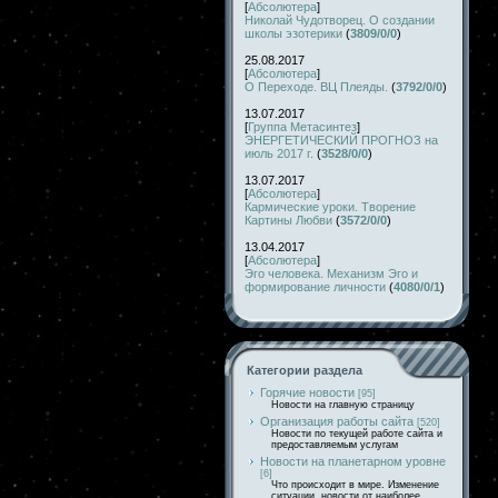
[
Абсолютера
]
Николай Чудотворец. О создании
школы эзотерики
(
3809/0/0
)
25.08.2017
[
Абсолютера
]
О Переходе. ВЦ Плеяды.
(
3792/0/0
)
13.07.2017
[
Группа Метасинтез
]
ЭНЕРГЕТИЧЕСКИЙ ПРОГНОЗ на
июль 2017 г.
(
3528/0/0
)
13.07.2017
[
Абсолютера
]
Кармические уроки. Творение
Картины Любви
(
3572/0/0
)
13.04.2017
[
Абсолютера
]
Эго человека. Механизм Эго и
формирование личности
(
4080/0/1
)
Категории раздела
Горячие новости
[95]
Новости на главную страницу
Организация работы сайта
[520]
Новости по текущей работе сайта и
предоставляемым услугам
Новости на планетарном уровне
[6]
Что происходит в мире. Изменение
ситуации, новости от наиболее