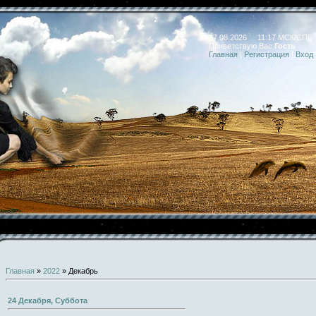
07.08.2026 11:17 МСК/СПБ
Приветствую Вас
Гость
Главная
|
Регистрация
|
Вход
Главная
»
2022
»
Декабрь
24 Декабря, Суббота