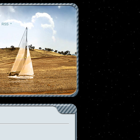
|
RSS
|
*