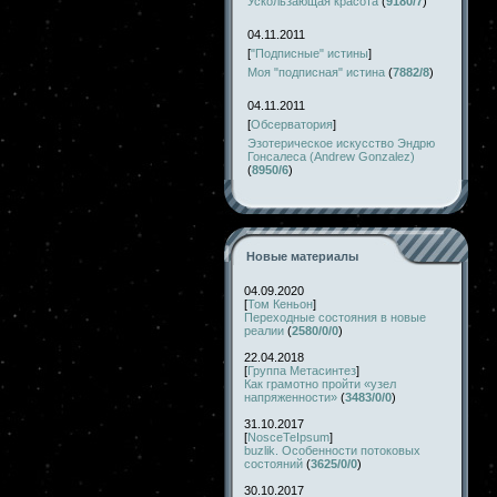
Ускользающая красота
(
9180/7
)
04.11.2011
[
"Подписные" истины
]
Моя "подписная" истина
(
7882/8
)
04.11.2011
[
Обсерватория
]
Эзотерическое искусство Эндрю
Гонсалеса (Andrew Gonzalez)
(
8950/6
)
Новые материалы
04.09.2020
[
Том Кеньон
]
Переходные состояния в новые
реалии
(
2580/0/0
)
22.04.2018
[
Группа Метасинтез
]
Как грамотно пройти «узел
напряженности»
(
3483/0/0
)
31.10.2017
[
NosceTeIpsum
]
buzlik. Особенности потоковых
состояний
(
3625/0/0
)
30.10.2017