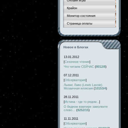
Онлайн игры
Крайон
Монитор состояния
Страница оплаты
Новое в Блогах
13.01.2012
[
Сезонное чтение
]
Что читаем СЕЙЧАС
(
8012/8
)
07.12.2011
[
Обсерватория
]
Льюис Лаво (Lewis Lavoie).
Мозаичная иллюзия
(
10153/4
)
28.11.2011
[
Истина - где то рядом...
]
О бедном вампире замолвите
слово…
(
8252/15
)
11.11.2011
[
Обсерватория
]