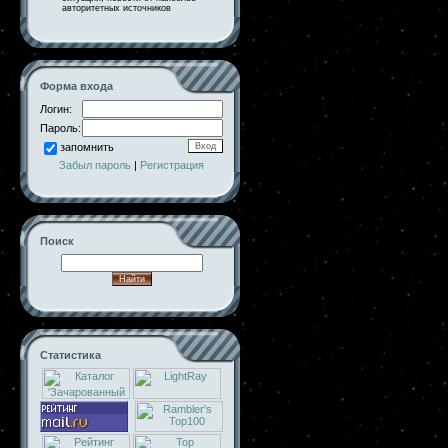
авторитетных источников
Форма входа
Логин:
Пароль:
запомнить
Забыл пароль
|
Регистрация
Поиск
Статистика