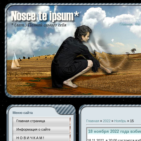
08.08.2026 
Приветствую
Главная
|
Рег
Меню сайта
Главная страница
Главная
»
2022
»
Ноябрь
»
15
Информация о сайте
18 ноября 2022 года вэб
Н О В И Ч К А М !
18.11.2022 в 20:00 состоится вэб