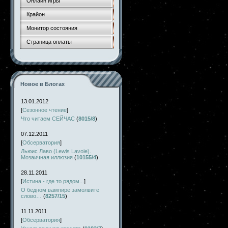
Онлайн игры
Крайон
Монитор состояния
Страница оплаты
Новое в Блогах
13.01.2012
[
Сезонное чтение
]
Что читаем СЕЙЧАС
(
8015/8
)
07.12.2011
[
Обсерватория
]
Льюис Лаво (Lewis Lavoie).
Мозаичная иллюзия
(
10155/4
)
28.11.2011
[
Истина - где то рядом...
]
О бедном вампире замолвите
слово…
(
8257/15
)
11.11.2011
[
Обсерватория
]