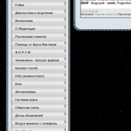
ВКМ
". Ведущий -
xned.
Подробн
Рэйки
Диагностика и исцеление
Категория:
Горячие новости
|
Просмотр
Вознесение
О Медитации
Расписание сеансов
Помощь от Круга Мастеров
Ф О Р У М
Ченнелинги - Каталог файлов
Каталог статей
FAQ (вопрос/ответ)
Блог
Фотоальбомы
Гостевая книга
Обратная связь
Доска объявлений
Вход в миничат с телефона