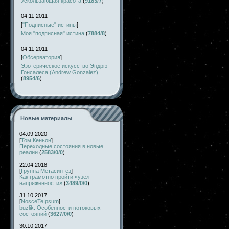
Ускользающая красота
(
9183/7
)
04.11.2011
[
"Подписные" истины
]
Моя "подписная" истина
(
7884/8
)
04.11.2011
[
Обсерватория
]
Эзотерическое искусство Эндрю
Гонсалеса (Andrew Gonzalez)
(
8954/6
)
Новые материалы
04.09.2020
[
Том Кеньон
]
Переходные состояния в новые
реалии
(
2583/0/0
)
22.04.2018
[
Группа Метасинтез
]
Как грамотно пройти «узел
напряженности»
(
3489/0/0
)
31.10.2017
[
NosceTeIpsum
]
buzlik. Особенности потоковых
состояний
(
3627/0/0
)
30.10.2017