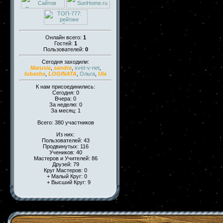
Онлайн всего:
1
Гостей:
1
Пользователей:
0
Сегодня заходили:
Marusia
,
sandra
,
svet-v-net
,
lubasha
,
LOGINATA
,
Ольга
,
Ula
К нам присоединились:
Сегодня: 0
Вчера: 0
За неделю: 0
За месяц: 1
Всего: 380 участников
Из них:
Пользователей: 43
Продвинутых: 116
Учеников: 40
Мастеров и Учителей: 86
Друзей: 79
Круг Мастеров: 0
+ Малый Круг: 0
+ Высший Круг: 9