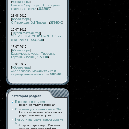
[
Абсолютера
]
Николай Чудотворец. О создании
школы эзотерики
(
3812/0/0
)
25.08.2017
[
Абсолютера
]
О Переходе. ВЦ Плеяды.
(
3794/0/0
)
13.07.2017
[
Группа Метасинтез
]
ЭНЕРГЕТИЧЕСКИЙ ПРОГНОЗ на
июль 2017 г.
(
3531/0/0
)
13.07.2017
[
Абсолютера
]
Кармические уроки. Творение
Картины Любви
(
3577/0/0
)
13.04.2017
[
Абсолютера
]
Эго человека. Механизм Эго и
формирование личности
(
4084/0/1
)
Категории раздела
Горячие новости
[95]
Новости на главную страницу
Организация работы сайта
[520]
Новости по текущей работе сайта и
предоставляемым услугам
Новости на планетарном уровне
[6]
Что происходит в мире. Изменение
ситуации, новости от наиболее