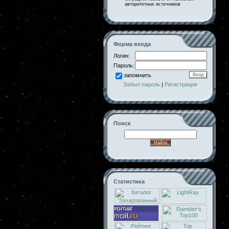
авторитетных источников
Форма входа
Логин:
Пароль:
запомнить
Забыл пароль
|
Регистрация
Поиск
Статистика