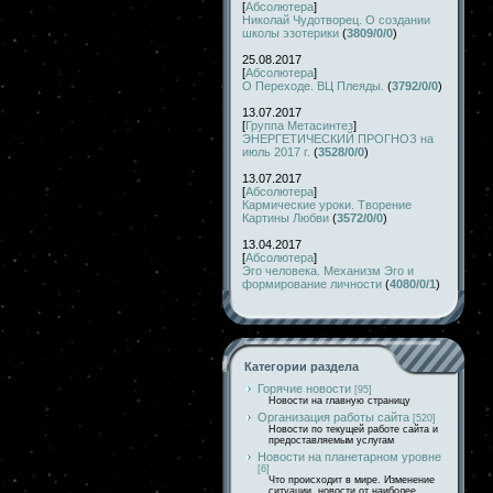
[
Абсолютера
]
Николай Чудотворец. О создании
школы эзотерики
(
3809/0/0
)
25.08.2017
[
Абсолютера
]
О Переходе. ВЦ Плеяды.
(
3792/0/0
)
13.07.2017
[
Группа Метасинтез
]
ЭНЕРГЕТИЧЕСКИЙ ПРОГНОЗ на
июль 2017 г.
(
3528/0/0
)
13.07.2017
[
Абсолютера
]
Кармические уроки. Творение
Картины Любви
(
3572/0/0
)
13.04.2017
[
Абсолютера
]
Эго человека. Механизм Эго и
формирование личности
(
4080/0/1
)
Категории раздела
Горячие новости
[95]
Новости на главную страницу
Организация работы сайта
[520]
Новости по текущей работе сайта и
предоставляемым услугам
Новости на планетарном уровне
[6]
Что происходит в мире. Изменение
ситуации, новости от наиболее