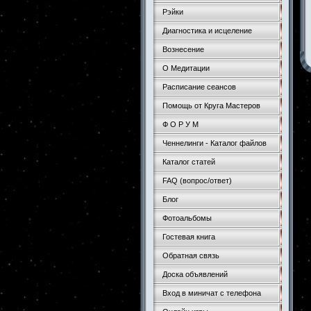
Рэйки
Диагностика и исцеление
Вознесение
О Медитации
Расписание сеансов
Помощь от Круга Мастеров
Ф О Р У М
Ченнелинги - Каталог файлов
Каталог статей
FAQ (вопрос/ответ)
Блог
Фотоальбомы
Гостевая книга
Обратная связь
Доска объявлений
Вход в миничат с телефона