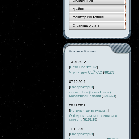
Онлайн игры
Крайон
Монитор состояния
Страница оплаты
Новое в Блогах
13.01.2012
[
Сезонное чтение
]
Что читаем СЕЙЧАС
(
8012/8
)
07.12.2011
[
Обсерватория
]
Льюис Лаво (Lewis Lavoie).
Мозаичная иллюзия
(
10153/4
)
28.11.2011
[
Истина - где то рядом...
]
О бедном вампире замолвите
слово…
(
8252/15
)
11.11.2011
[
Обсерватория
]