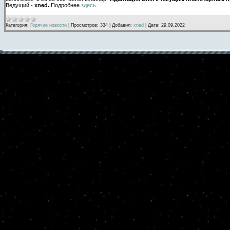
Ведущий -
xned.
Подробнее
здесь
Категория:
Горячие новости
|
Просмотров:
334
|
Добавил:
xned
|
Дата:
29.09.2022