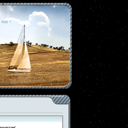
|
RSS
|
*
процессам
"