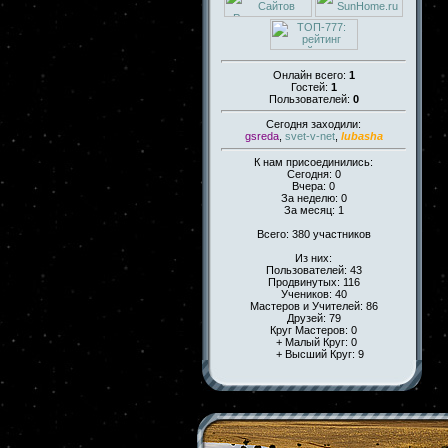
Онлайн всего:
1
Гостей:
1
Пользователей:
0
Сегодня заходили:
gsreda
,
svet-v-net
,
lubasha
К нам присоединились:
Сегодня: 0
Вчера: 0
За неделю: 0
За месяц: 1
Всего: 380 участников
Из них:
Пользователей: 43
Продвинутых: 116
Учеников: 40
Мастеров и Учителей: 86
Друзей: 79
Круг Мастеров: 0
+ Малый Круг: 0
+ Высший Круг: 9