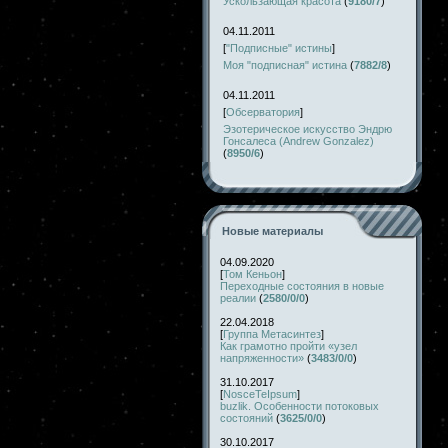
Ускользающая красота
(
9180/7
)
04.11.2011
[
"Подписные" истины
]
Моя "подписная" истина
(
7882/8
)
04.11.2011
[
Обсерватория
]
Эзотерическое искусство Эндрю
Гонсалеса (Andrew Gonzalez)
(
8950/6
)
Новые материалы
04.09.2020
[
Том Кеньон
]
Переходные состояния в новые
реалии
(
2580/0/0
)
22.04.2018
[
Группа Метасинтез
]
Как грамотно пройти «узел
напряженности»
(
3483/0/0
)
31.10.2017
[
NosceTeIpsum
]
buzlik. Особенности потоковых
состояний
(
3625/0/0
)
30.10.2017