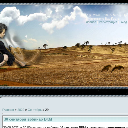
07.08.2026 10:05 МСК/СПБ
Приветствую Вас
Гость
Главная
|
Регистрация
|
Вход
Главная
»
2022
»
Сентябрь
»
29
30 сентября вэбинар ВКМ
30.09.2022 в 20:00 состоится вэбинар "
Адаптация ВКМ к текущим планетарным 