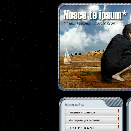
Меню сайта
Главная страница
Информация о сайте
Н О В И Ч К А М !