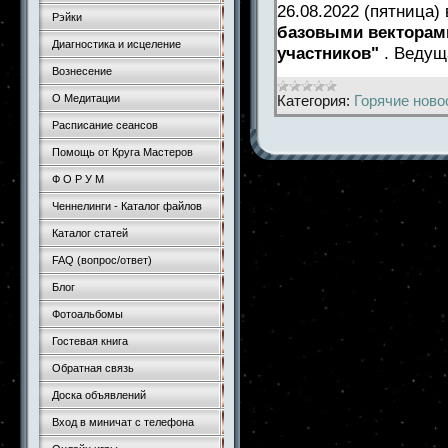
26.08.2022 (пятница)
Рэйки
базовыми векторами
Диагностика и исцеление
участников"
. Ведущ
Вознесение
Категория:
Горячие ново
О Медитации
Расписание сеансов
Помощь от Круга Мастеров
Ф О Р У М
Ченнелинги - Каталог файлов
Каталог статей
FAQ (вопрос/ответ)
Блог
Фотоальбомы
Гостевая книга
Обратная связь
Доска объявлений
Вход в миничат с телефона