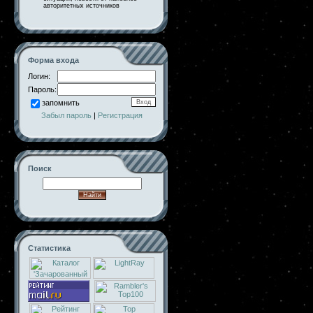
авторитетных источников
Форма входа
Логин:
Пароль:
запомнить
Забыл пароль
|
Регистрация
Поиск
Статистика