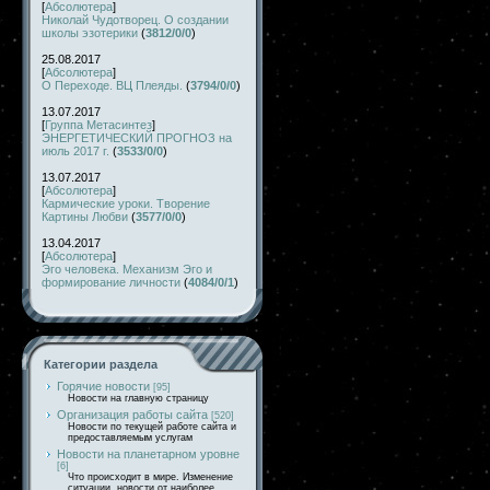
[
Абсолютера
]
Николай Чудотворец. О создании
школы эзотерики
(
3812/0/0
)
25.08.2017
[
Абсолютера
]
О Переходе. ВЦ Плеяды.
(
3794/0/0
)
13.07.2017
[
Группа Метасинтез
]
ЭНЕРГЕТИЧЕСКИЙ ПРОГНОЗ на
июль 2017 г.
(
3533/0/0
)
13.07.2017
[
Абсолютера
]
Кармические уроки. Творение
Картины Любви
(
3577/0/0
)
13.04.2017
[
Абсолютера
]
Эго человека. Механизм Эго и
формирование личности
(
4084/0/1
)
Категории раздела
Горячие новости
[95]
Новости на главную страницу
Организация работы сайта
[520]
Новости по текущей работе сайта и
предоставляемым услугам
Новости на планетарном уровне
[6]
Что происходит в мире. Изменение
ситуации, новости от наиболее