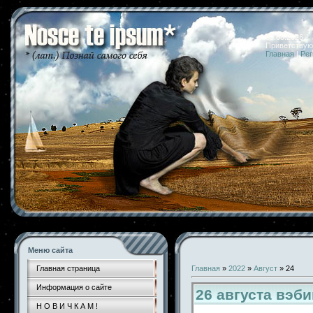
09.08.2026 
Приветствую
Главная
|
Рег
Меню сайта
Главная страница
Главная
»
2022
»
Август
»
24
Информация о сайте
26 августа вэб
Н О В И Ч К А М !