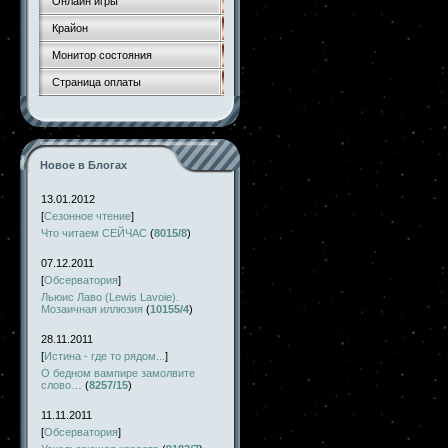
Онлайн игры
Крайон
Монитор состояния
Страница оплаты
Новое в Блогах
13.01.2012
[
Сезонное чтение
]
Что читаем СЕЙЧАС
(
8015/8
)
07.12.2011
[
Обсерватория
]
Льюис Лаво (Lewis Lavoie).
Мозаичная иллюзия
(
10155/4
)
28.11.2011
[
Истина - где то рядом...
]
О бедном вампире замолвите
слово…
(
8257/15
)
11.11.2011
[
Обсерватория
]