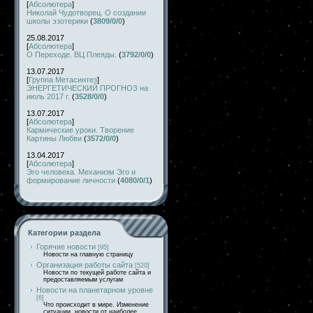
[
Абсолютера
]
Николай Чудотворец. О создании
школы эзотерики
(
3809/0/0
)
25.08.2017
[
Абсолютера
]
О Переходе. ВЦ Плеяды.
(
3792/0/0
)
13.07.2017
[
Группа Метасинтез
]
ЭНЕРГЕТИЧЕСКИЙ ПРОГНОЗ на
июль 2017 г.
(
3528/0/0
)
13.07.2017
[
Абсолютера
]
Кармические уроки. Творение
Картины Любви
(
3572/0/0
)
13.04.2017
[
Абсолютера
]
Эго человека. Механизм Эго и
формирование личности
(
4080/0/1
)
Категории раздела
Горячие новости
[95]
Новости на главную страницу
Организация работы сайта
[520]
Новости по текущей работе сайта и
предоставляемым услугам
Новости на планетарном уровне
[6]
Что происходит в мире. Изменение
ситуации, новости от наиболее