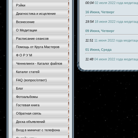
00:04
02 июля 2022 года медитац
Рэйки
16 Июня, Четверг
Диагностика и исцеление
19:54
18 июня 2022 года медитац
Вознесение
О Медитации
09 Июня, Четверг
Расписание сеансов
11:51
11 июня 2022 года медитац
Помощь от Круга Мастеров
01 Июня, Среда
Ф О Р У М
11:48
04 июня 2022 года медитац
Ченнелинги - Каталог файлов
Каталог статей
FAQ (вопрос/ответ)
Блог
Фотоальбомы
Гостевая книга
Обратная связь
Доска объявлений
Вход в миничат с телефона