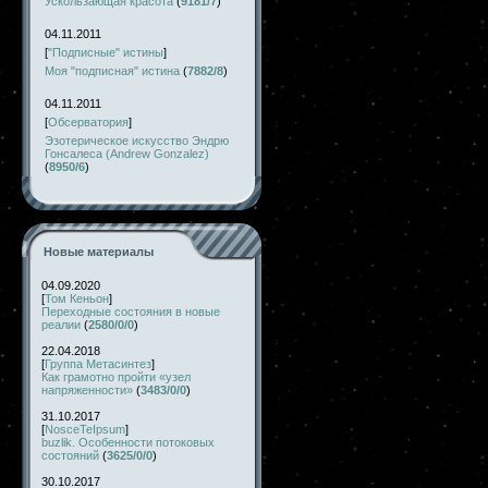
Ускользающая красота
(
9181/7
)
04.11.2011
[
"Подписные" истины
]
Моя "подписная" истина
(
7882/8
)
04.11.2011
[
Обсерватория
]
Эзотерическое искусство Эндрю
Гонсалеса (Andrew Gonzalez)
(
8950/6
)
Новые материалы
04.09.2020
[
Том Кеньон
]
Переходные состояния в новые
реалии
(
2580/0/0
)
22.04.2018
[
Группа Метасинтез
]
Как грамотно пройти «узел
напряженности»
(
3483/0/0
)
31.10.2017
[
NosceTeIpsum
]
buzlik. Особенности потоковых
состояний
(
3625/0/0
)
30.10.2017