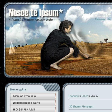
07.08.2026 
Приветствую
Главная
|
Рег
Меню сайта
Главная страница
Главная
»
2022
»
Июнь
Информация о сайте
30 Июня, Четверг
Н О В И Ч К А М !