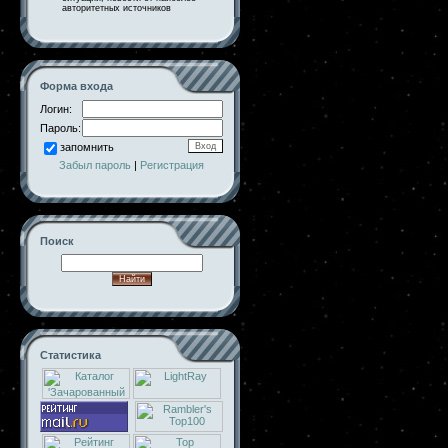
авторитетных источников
Форма входа
Логин:
Пароль:
запомнить
Забыл пароль
|
Регистрация
Поиск
Статистика