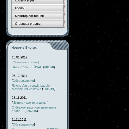
Онлайн игры
Крайон
Монитор состояния
Страница оплаты
Новое в Блогах
13.01.2012
[
Сезонное чтение
]
Что читаем СЕЙЧАС
(
8012/8
)
07.12.2011
[
Обсерватория
]
Льюис Лаво (Lewis Lavoie).
Мозаичная иллюзия
(
10153/4
)
28.11.2011
[
Истина - где то рядом...
]
О бедном вампире замолвите
слово…
(
8252/15
)
11.11.2011
[
Обсерватория
]