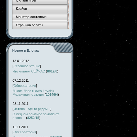
Онлайн игры
Крайон
Монитор состояния
Страница оплаты
Новое в Блогах
13.01.2012
[
Сезонное чтение
]
Что читаем СЕЙЧАС
(
8012/8
)
07.12.2011
[
Обсерватория
]
Льюис Лаво (Lewis Lavoie).
Мозаичная иллюзия
(
10146/4
)
28.11.2011
[
Истина - где то рядом...
]
О бедном вампире замолвите
слово…
(
8252/15
)
11.11.2011
[
Обсерватория
]