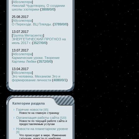
[
Абсолютера
]
Николай Чудотворец. О создании
школы эзотерики
(
3808/0/0
)
25.08.2017
[
Абсолютера
]
О Переходе. ВЦ Плеяды.
(
3789/0/0
)
13.07.2017
[
Группа Метасинтез
]
ЭНЕРГЕТИЧЕСКИЙ ПРОГНОЗ на
июль 2017 г.
(
3527/0/0
)
13.07.2017
[
Абсолютера
]
Кармические уроки. Творение
Картины Любви
(
3572/0/0
)
13.04.2017
[
Абсолютера
]
Эго человека. Механизм Эго и
формирование личности
(
4080/0/1
)
Категории раздела
Горячие новости
[95]
Новости на главную страницу
Организация работы сайта
[520]
Новости по текущей работе сайта и
предоставляемым услугам
Новости на планетарном уровне
[6]
Что происходит в мире. Изменение
ситуации, новости от наиболее