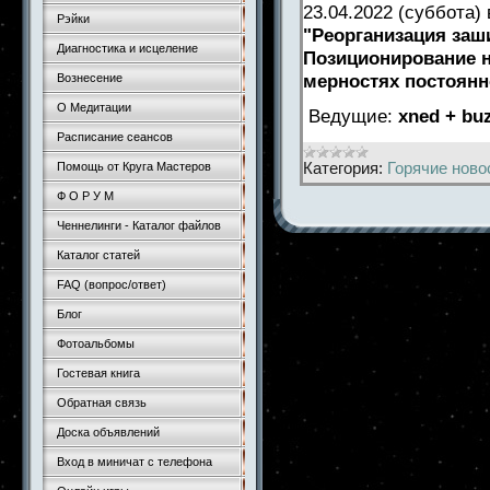
23.04.2022 (суббота)
Рэйки
"Реорганизация заш
Диагностика и исцеление
Позиционирование н
мерностях постоян
Вознесение
О Медитации
Ведущие:
xned + buz
Расписание сеансов
Категория:
Горячие ново
Помощь от Круга Мастеров
Ф О Р У М
Ченнелинги - Каталог файлов
Каталог статей
FAQ (вопрос/ответ)
Блог
Фотоальбомы
Гостевая книга
Обратная связь
Доска объявлений
Вход в миничат с телефона