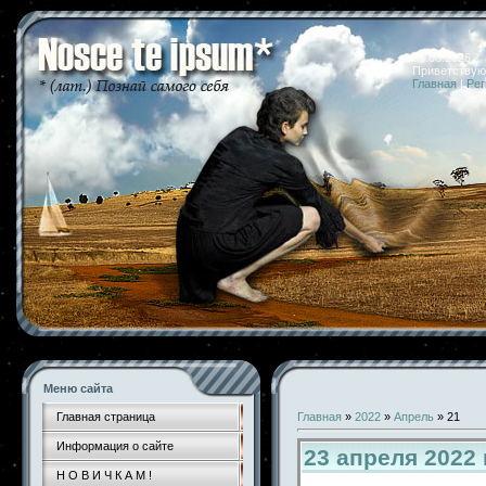
06.08.2026 
Приветствую
Главная
|
Рег
Меню сайта
Главная страница
Главная
»
2022
»
Апрель
»
21
Информация о сайте
23 апреля 2022
Н О В И Ч К А М !