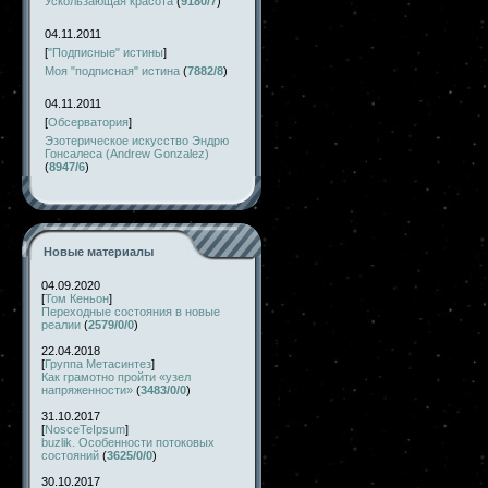
Ускользающая красота
(
9180/7
)
04.11.2011
[
"Подписные" истины
]
Моя "подписная" истина
(
7882/8
)
04.11.2011
[
Обсерватория
]
Эзотерическое искусство Эндрю
Гонсалеса (Andrew Gonzalez)
(
8947/6
)
Новые материалы
04.09.2020
[
Том Кеньон
]
Переходные состояния в новые
реалии
(
2579/0/0
)
22.04.2018
[
Группа Метасинтез
]
Как грамотно пройти «узел
напряженности»
(
3483/0/0
)
31.10.2017
[
NosceTeIpsum
]
buzlik. Особенности потоковых
состояний
(
3625/0/0
)
30.10.2017