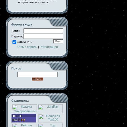
авторитетных источников
Форма входа
Логин:
Пароль:
запомнить
Забыл пароль
|
Регистрация
Поиск
Статистика