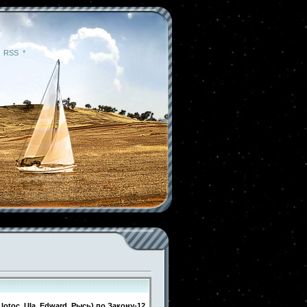
|
RSS
|
*
otoc, Ula, Edward, Рысь) по Закону-12.