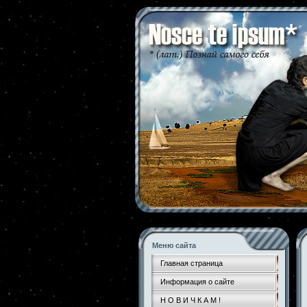
Меню сайта
Главная страница
Информация о сайте
Н О В И Ч К А М !