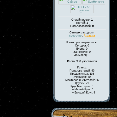
Онлайн всего:
1
Гостей:
1
Пользователей:
0
Сегодня заходили:
svet-v-net
,
lubasha
К нам присоединились:
Сегодня: 0
Вчера: 0
За неделю: 0
За месяц: 1
Всего: 380 участников
Из них:
Пользователей: 43
Продвинутых: 116
Учеников: 40
Мастеров и Учителей: 86
Друзей: 79
Круг Мастеров: 0
+ Малый Круг: 0
+ Высший Круг: 9