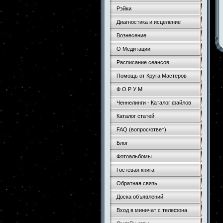
Рэйки
Диагностика и исцеление
Вознесение
О Медитации
Расписание сеансов
Помощь от Круга Мастеров
Ф О Р У М
Ченнелинги - Каталог файлов
Каталог статей
FAQ (вопрос/ответ)
Блог
Фотоальбомы
Гостевая книга
Обратная связь
Доска объявлений
Вход в миничат с телефона