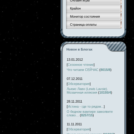
Онлайн игры
Крайон
Монитор состояния
Страница оплаты
Новое в Блогах
13.01.2012
[
Сезонное чтение
]
Что читаем СЕЙЧАС
(
8015/8
)
07.12.2011
[
Обсерватория
]
Льюис Лаво (Lewis Lavoie).
Мозаичная иллюзия
(
10155/4
)
28.11.2011
[
Истина - где то рядом...
]
О бедном вампире замолвите
слово…
(
8257/15
)
11.11.2011
[
Обсерватория
]