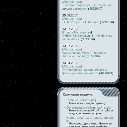
[
Абсолютера
]
Николай Чудотворец. О создании
школы эзотерики
(
3812/0/0
)
25.08.2017
[
Абсолютера
]
О Переходе. ВЦ Плеяды.
(
3795/0/0
)
13.07.2017
[
Группа Метасинтез
]
ЭНЕРГЕТИЧЕСКИЙ ПРОГНОЗ на
июль 2017 г.
(
3533/0/0
)
13.07.2017
[
Абсолютера
]
Кармические уроки. Творение
Картины Любви
(
3577/0/0
)
13.04.2017
[
Абсолютера
]
Эго человека. Механизм Эго и
формирование личности
(
4084/0/1
)
Категории раздела
Горячие новости
[95]
Новости на главную страницу
Организация работы сайта
[520]
Новости по текущей работе сайта и
предоставляемым услугам
Новости на планетарном уровне
[6]
Что происходит в мире. Изменение
ситуации, новости от наиболее