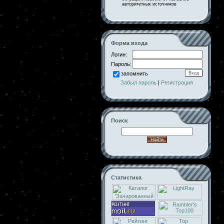
авторитетных источников
Форма входа
Логин:
Пароль:
запомнить
Забыл пароль
|
Регистрация
Поиск
Статистика