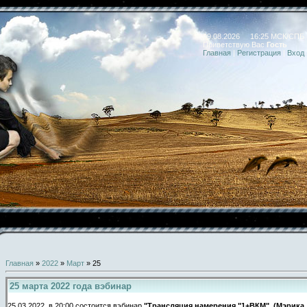
09.08.2026 16:25 МСК/СПБ
Приветствую Вас
Гость
Главная
|
Регистрация
|
Вход
Главная
»
2022
»
Март
»
25
25 марта 2022 года вэбинар
25.03.2022 в 20:00 состоится вэбинар
"Трансляция намерения "1+ВКМ" (Мэрика, l