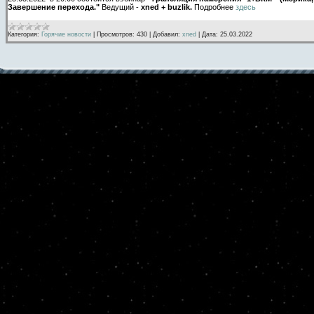
Завершение перехода."
Ведущий -
xned + buzlik.
Подробнее
здесь
Категория:
Горячие новости
|
Просмотров:
430
|
Добавил:
xned
|
Дата:
25.03.2022