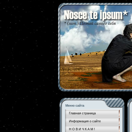
Меню сайта
Главная страница
Информация о сайте
Н О В И Ч К А М !