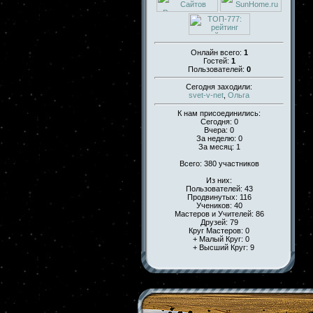
Онлайн всего:
1
Гостей:
1
Пользователей:
0
Сегодня заходили:
svet-v-net
,
Ольга
К нам присоединились:
Сегодня: 0
Вчера: 0
За неделю: 0
За месяц: 1
Всего: 380 участников
Из них:
Пользователей: 43
Продвинутых: 116
Учеников: 40
Мастеров и Учителей: 86
Друзей: 79
Круг Мастеров: 0
+ Малый Круг: 0
+ Высший Круг: 9