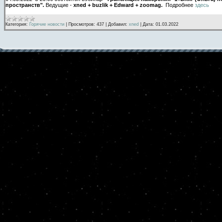
пространств".
Ведущие -
xned + buzlik + Edward + zoomag.
Подробнее
здесь
Категория:
Горячие новости
|
Просмотров:
437
|
Добавил:
xned
|
Дата:
01.03.2022