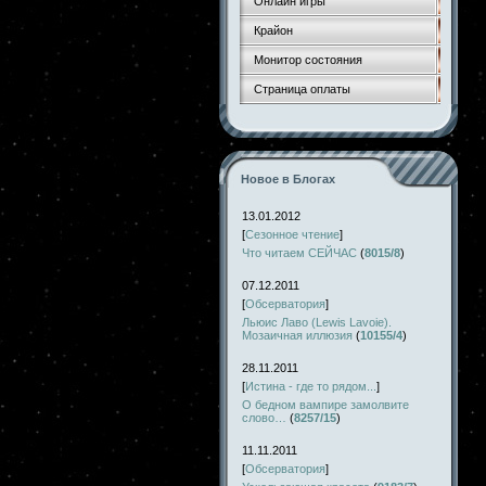
Онлайн игры
Крайон
Монитор состояния
Страница оплаты
Новое в Блогах
13.01.2012
[
Сезонное чтение
]
Что читаем СЕЙЧАС
(
8015/8
)
07.12.2011
[
Обсерватория
]
Льюис Лаво (Lewis Lavoie).
Мозаичная иллюзия
(
10155/4
)
28.11.2011
[
Истина - где то рядом...
]
О бедном вампире замолвите
слово…
(
8257/15
)
11.11.2011
[
Обсерватория
]