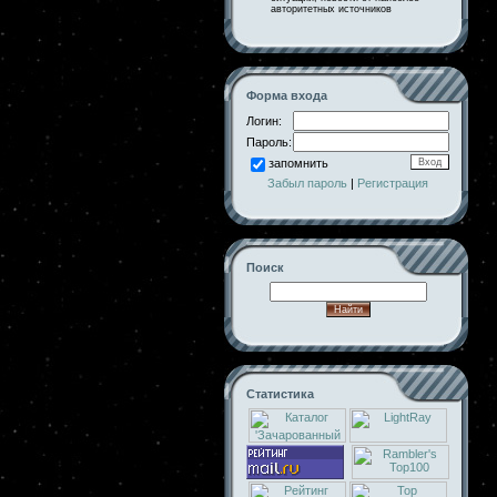
авторитетных источников
Форма входа
Логин:
Пароль:
запомнить
Забыл пароль
|
Регистрация
Поиск
Статистика