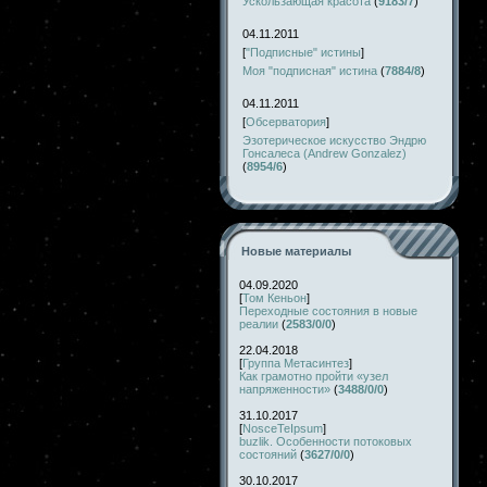
Ускользающая красота
(
9183/7
)
04.11.2011
[
"Подписные" истины
]
Моя "подписная" истина
(
7884/8
)
04.11.2011
[
Обсерватория
]
Эзотерическое искусство Эндрю
Гонсалеса (Andrew Gonzalez)
(
8954/6
)
Новые материалы
04.09.2020
[
Том Кеньон
]
Переходные состояния в новые
реалии
(
2583/0/0
)
22.04.2018
[
Группа Метасинтез
]
Как грамотно пройти «узел
напряженности»
(
3488/0/0
)
31.10.2017
[
NosceTeIpsum
]
buzlik. Особенности потоковых
состояний
(
3627/0/0
)
30.10.2017