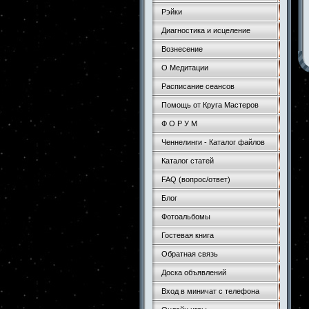
Рэйки
Диагностика и исцеление
Вознесение
О Медитации
Расписание сеансов
Помощь от Круга Мастеров
Ф О Р У М
Ченнелинги - Каталог файлов
Каталог статей
FAQ (вопрос/ответ)
Блог
Фотоальбомы
Гостевая книга
Обратная связь
Доска объявлений
Вход в миничат с телефона