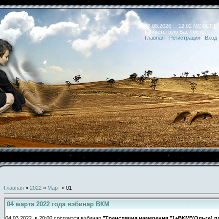
08.08.2026 12:02 МСК/СПБ
Приветствую Вас
Гость
Главная
|
Регистрация
|
Вход
Главная
»
2022
»
Март
»
01
04 марта 2022 года вэбинар ВКМ
04.03.2022 в 20:00 состоится вэбинар
"Трансляция намерения "1+ВКМ"(Ольга) п