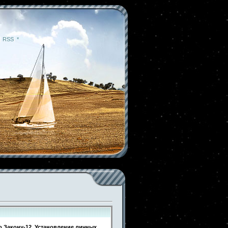
|
RSS
|
*
о Закону-12, Установление личных