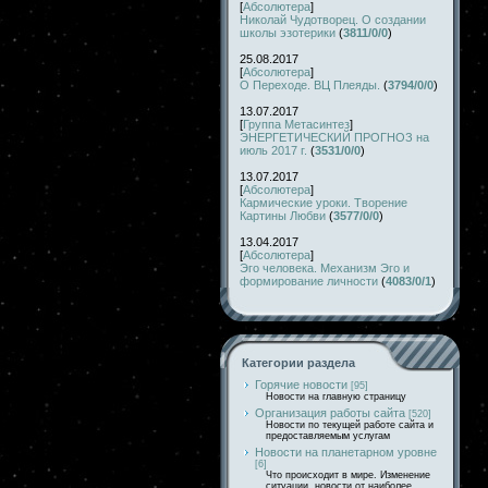
[
Абсолютера
]
Николай Чудотворец. О создании
школы эзотерики
(
3811/0/0
)
25.08.2017
[
Абсолютера
]
О Переходе. ВЦ Плеяды.
(
3794/0/0
)
13.07.2017
[
Группа Метасинтез
]
ЭНЕРГЕТИЧЕСКИЙ ПРОГНОЗ на
июль 2017 г.
(
3531/0/0
)
13.07.2017
[
Абсолютера
]
Кармические уроки. Творение
Картины Любви
(
3577/0/0
)
13.04.2017
[
Абсолютера
]
Эго человека. Механизм Эго и
формирование личности
(
4083/0/1
)
Категории раздела
Горячие новости
[95]
Новости на главную страницу
Организация работы сайта
[520]
Новости по текущей работе сайта и
предоставляемым услугам
Новости на планетарном уровне
[6]
Что происходит в мире. Изменение
ситуации, новости от наиболее