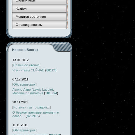
Онлайн игры
Крайон
Монитор состояния
Страница оплаты
Новое в Блогах
13.01.2012
[
Сезонное чтение
]
Что читаем СЕЙЧАС
(
8012/8
)
07.12.2011
[
Обсерватория
]
Льюис Лаво (Lewis Lavoie).
Мозаичная иллюзия
(
10153/4
)
28.11.2011
[
Истина - где то рядом...
]
О бедном вампире замолвите
слово…
(
8252/15
)
11.11.2011
[
Обсерватория
]