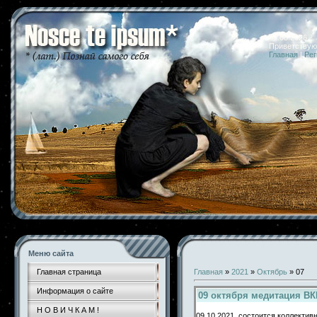
07.08.2026 
Приветствую
Главная
|
Рег
Меню сайта
Главная страница
Главная
»
2021
»
Октябрь
»
07
Информация о сайте
09 октября медитация В
Н О В И Ч К А М !
09.10.2021 состоится коллектив