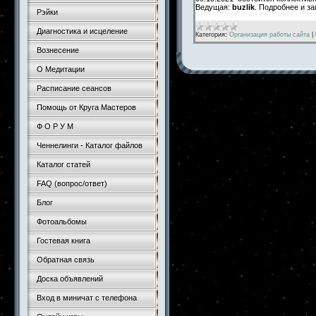
Ведущая:
buzlik
. Подробнее и з
Рэйки
Диагностика и исцеление
Категория:
Организация работы сайта
|
Вознесение
О Медитации
Расписание сеансов
Помощь от Круга Мастеров
Ф О Р У М
Ченнелинги - Каталог файлов
Каталог статей
FAQ (вопрос/ответ)
Блог
Фотоальбомы
Гостевая книга
Обратная связь
Доска объявлений
Вход в миничат с телефона