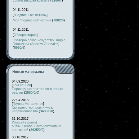
Ускользающая красота
(
9180/7
)
04.11.2011
[
"Подписные" истины
]
Моя "подписная" истина
(
7882/8
)
04.11.2011
[
Обсерватория
]
Эзотерическое искусство Эндрю
Гонсалеса (Andrew Gonzalez)
(
8950/6
)
Новые материалы
04.09.2020
[
Том Кеньон
]
Переходные состояния в новые
реалии
(
2580/0/0
)
22.04.2018
[
Группа Метасинтез
]
Как грамотно пройти «узел
напряженности»
(
3483/0/0
)
31.10.2017
[
NosceTeIpsum
]
buzlik. Особенности потоковых
состояний
(
3625/0/0
)
30.10.2017