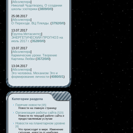
[
Абсолютера
]
Николай Чудотворец. О создании
школы эзотерики
(
3809/0/0
)
25.08.2017
[
Абсолютера
]
О Переходе. ВЦ Плеяды.
(
3792/0/0
)
13.07.2017
[
Группа Метасинтез
]
ЭНЕРГЕТИЧЕСКИЙ ПРОГНОЗ на
июль 2017 г.
(
3528/0/0
)
13.07.2017
[
Абсолютера
]
Кармические уроки. Творение
Картины Любви
(
3572/0/0
)
13.04.2017
[
Абсолютера
]
Эго человека. Механизм Эго и
формирование личности
(
4080/0/1
)
Категории раздела
Горячие новости
[95]
Новости на главную страницу
Организация работы сайта
[520]
Новости по текущей работе сайта и
предоставляемым услугам
Новости на планетарном уровне
[6]
Что происходит в мире. Изменение
ситуации, новости от наиболее