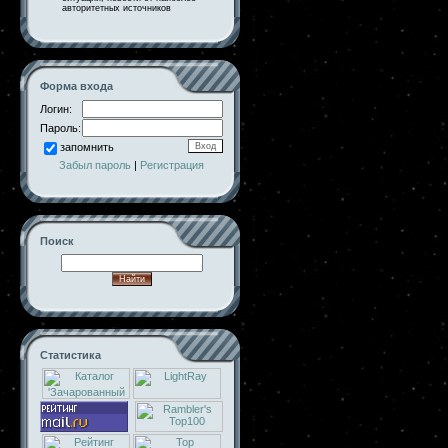
авторитетных источников
Форма входа
Логин:
Пароль:
запомнить
Забыл пароль
|
Регистрация
Поиск
Статистика