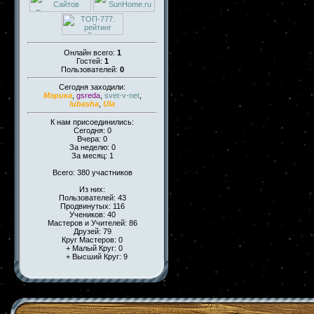
Онлайн всего:
1
Гостей:
1
Пользователей:
0
Сегодня заходили:
Мэрика
,
gsreda
,
svet-v-net
,
lubasha
,
Ula
К нам присоединились:
Сегодня: 0
Вчера: 0
За неделю: 0
За месяц: 1
Всего: 380 участников
Из них:
Пользователей: 43
Продвинутых: 116
Учеников: 40
Мастеров и Учителей: 86
Друзей: 79
Круг Мастеров: 0
+ Малый Круг: 0
+ Высший Круг: 9