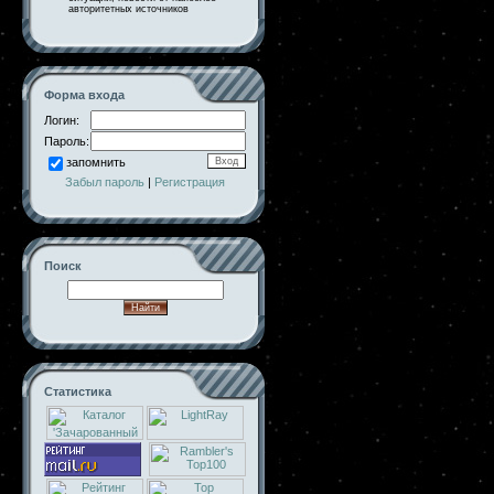
авторитетных источников
Форма входа
Логин:
Пароль:
запомнить
Забыл пароль
|
Регистрация
Поиск
Статистика