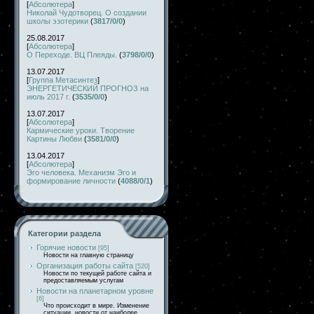
[
Абсолютера
]
Николай Чудотворец. О создании
школы эзотерики
(
3817/0/0
)
25.08.2017
[
Абсолютера
]
О Переходе. ВЦ Плеяды.
(
3798/0/0
)
13.07.2017
[
Группа Метасинтез
]
ЭНЕРГЕТИЧЕСКИЙ ПРОГНОЗ на
июль 2017 г.
(
3535/0/0
)
13.07.2017
[
Абсолютера
]
Кармические уроки. Творение
Картины Любви
(
3581/0/0
)
13.04.2017
[
Абсолютера
]
Эго человека. Механизм Эго и
формирование личности
(
4088/0/1
)
Категории раздела
Горячие новости
[95]
Новости на главную страницу
Организация работы сайта
[520]
Новости по текущей работе сайта и
предоставляемым услугам
Новости на планетарном уровне
[6]
Что происходит в мире. Изменение
ситуации, новости от наиболее