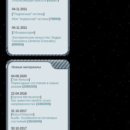
Ускользающая красота
(
9191/7
)
04.11.2011
[
"Подписные" истины
]
Моя "подписная" истина
(
7889/8
)
04.11.2011
[
Обсерватория
]
Эзотерическое искусство Эндрю
Гонсалеса (Andrew Gonzalez)
(
8956/6
)
Новые материалы
04.09.2020
[
Том Кеньон
]
Переходные состояния в новые
реалии
(
2585/0/0
)
22.04.2018
[
Группа Метасинтез
]
Как грамотно пройти «узел
напряженности»
(
3492/0/0
)
31.10.2017
[
NosceTeIpsum
]
buzlik. Особенности потоковых
состояний
(
3634/0/0
)
30.10.2017