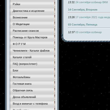
13:31
24 сентября вэбинар ВКМ
Рэйки
14 Сентября, Вторник
Диагностика и исцеление
13:26
17 сентября 2021 года мед
Вознесение
О Медитации
03 Сентября, Пятница
Расписание сеансов
12:37
03 сентября вэбинар
Помощь от Круга Мастеров
Ф О Р У М
Ченнелинги - Каталог файлов
Каталог статей
FAQ (вопрос/ответ)
Блог
Фотоальбомы
Гостевая книга
Обратная связь
Доска объявлений
Вход в миничат с телефона