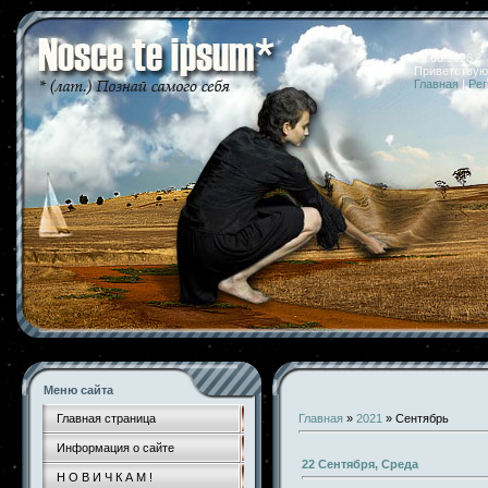
10.08.2026 
Приветствую
Главная
|
Рег
Меню сайта
Главная страница
Главная
»
2021
»
Сентябрь
Информация о сайте
22 Сентября, Среда
Н О В И Ч К А М !