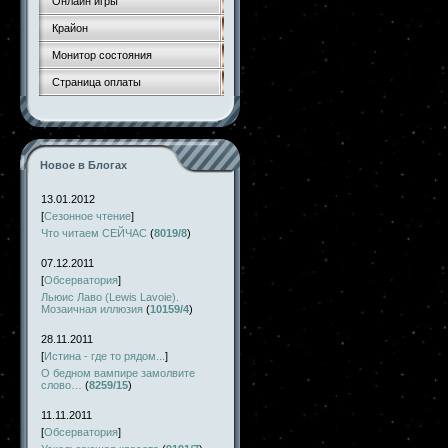
Онлайн игры
Крайон
Монитор состояния
Страница оплаты
Новое в Блогах
13.01.2012
[
Сезонное чтение
]
Что читаем СЕЙЧАС
(
8019/8
)
07.12.2011
[
Обсерватория
]
Льюис Лаво (Lewis Lavoie).
Мозаичная иллюзия
(
10159/4
)
28.11.2011
[
Истина - где то рядом...
]
О бедном вампире замолвите
слово…
(
8259/15
)
11.11.2011
[
Обсерватория
]