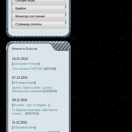
Онлайн игры
Крайон
Монитор состояния
Страница оплаты
Новое в Блогах
13.01.2012
[
Сезонное чтение
]
Что читаем СЕЙЧАС
(
8015/8
)
07.12.2011
[
Обсерватория
]
Льюис Лаво (Lewis Lavoie).
Мозаичная иллюзия
(
10155/4
)
28.11.2011
[
Истина - где то рядом...
]
О бедном вампире замолвите
слово…
(
8257/15
)
11.11.2011
[
Обсерватория
]