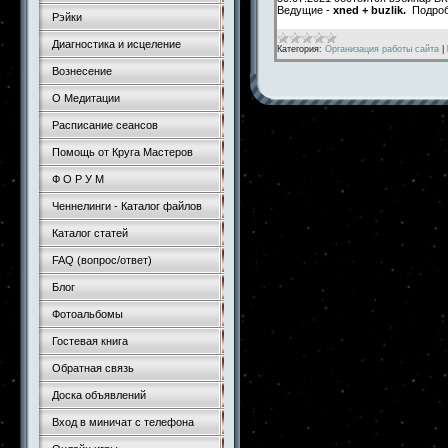
Ведущие -
xned + buzlik.
Подроб
Рэйки
Диагностика и исцеление
Категория:
Организация работы сайта
|
Вознесение
О Медитации
Расписание сеансов
Помощь от Круга Мастеров
Ф О Р У М
Ченнелинги - Каталог файлов
Каталог статей
FAQ (вопрос/ответ)
Блог
Фотоальбомы
Гостевая книга
Обратная связь
Доска объявлений
Вход в миничат с телефона