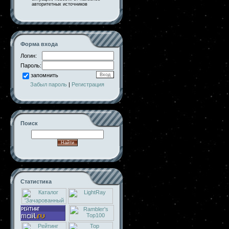
авторитетных источников
Форма входа
Логин:
Пароль:
запомнить
Забыл пароль
|
Регистрация
Поиск
Статистика