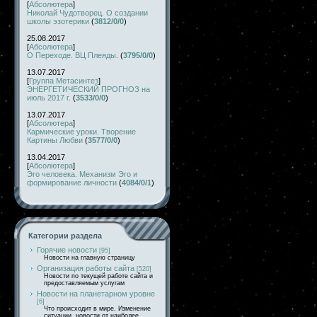
[
Абсолютера
]
Николай Чудотворец. О создании
школы эзотерики
(
3812/0/0
)
25.08.2017
[
Абсолютера
]
О Переходе. ВЦ Плеяды.
(
3795/0/0
)
13.07.2017
[
Группа Метасинтез
]
ЭНЕРГЕТИЧЕСКИЙ ПРОГНОЗ на
июль 2017 г.
(
3533/0/0
)
13.07.2017
[
Абсолютера
]
Кармические уроки. Творение
Картины Любви
(
3577/0/0
)
13.04.2017
[
Абсолютера
]
Эго человека. Механизм Эго и
формирование личности
(
4084/0/1
)
Категории раздела
Горячие новости
[95]
Новости на главную страницу
Организация работы сайта
[520]
Новости по текущей работе сайта и
предоставляемым услугам
Новости на планетарном уровне
[6]
Что происходит в мире. Изменение
ситуации, новости от наиболее