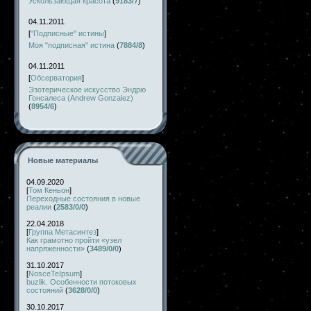
Ускользающая красота
(
9183/7
)
04.11.2011
[
"Подписные" истины
]
Моя "подписная" истина
(
7884/8
)
04.11.2011
[
Обсерватория
]
Эзотерическое искусство Эндрю
Гонсалеса (Andrew Gonzalez)
(
8954/6
)
Новые материалы
04.09.2020
[
Том Кеньон
]
Переходные состояния в новые
реалии
(
2583/0/0
)
22.04.2018
[
Группа Метасинтез
]
Как грамотно пройти «узел
напряженности»
(
3489/0/0
)
31.10.2017
[
NosceTeIpsum
]
buzlik. Особенности потоковых
состояний
(
3628/0/0
)
30.10.2017