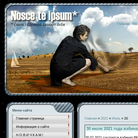
09.08.2026 
Приветствую
Главная
|
Рег
Меню сайта
Главная страница
Главная
»
2021
»
Июль
»
26
Информация о сайте
30 июля 2021 года вэбин
Н О В И Ч К А М !
30.07.2021 состоится вэбинар В