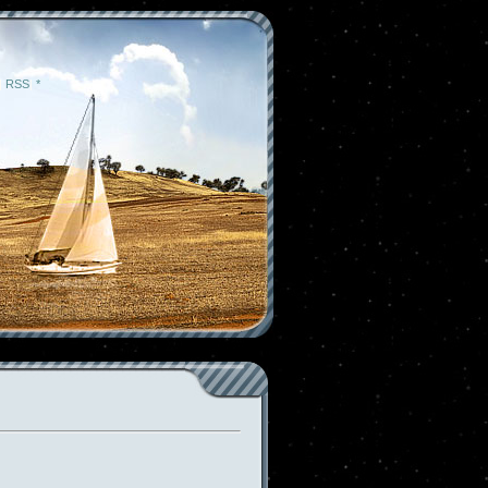
|
RSS
|
*