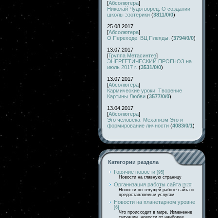
[
Абсолютера
]
Николай Чудотворец. О создании
школы эзотерики
(
3811/0/0
)
25.08.2017
[
Абсолютера
]
О Переходе. ВЦ Плеяды.
(
3794/0/0
)
13.07.2017
[
Группа Метасинтез
]
ЭНЕРГЕТИЧЕСКИЙ ПРОГНОЗ на
июль 2017 г.
(
3531/0/0
)
13.07.2017
[
Абсолютера
]
Кармические уроки. Творение
Картины Любви
(
3577/0/0
)
13.04.2017
[
Абсолютера
]
Эго человека. Механизм Эго и
формирование личности
(
4083/0/1
)
Категории раздела
Горячие новости
[95]
Новости на главную страницу
Организация работы сайта
[520]
Новости по текущей работе сайта и
предоставляемым услугам
Новости на планетарном уровне
[6]
Что происходит в мире. Изменение
ситуации, новости от наиболее