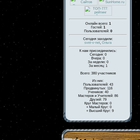
Онлайн всего:
1
Гостей:
1
Пользователей:
0
Сегодня заходили:
svet-v-net
,
Ольга
К нам присоединились:
Сегодня: 0
Вчера: 0
За неделю: 0
За месяц: 1
Всего: 380 участников
Из них:
Пользователей: 43
Продвинутых: 116
Учеников: 40
Мастеров и Учителей: 86
Друзей: 79
Круг Мастеров: 0
+ Малый Круг: 0
+ Высший Круг: 9