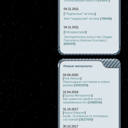
Ускользающая красота
(
9183/7
)
04.11.2011
[
"Подписные" истины
]
Моя "подписная" истина
(
7884/8
)
04.11.2011
[
Обсерватория
]
Эзотерическое искусство Эндрю
Гонсалеса (Andrew Gonzalez)
(
8954/6
)
Новые материалы
04.09.2020
[
Том Кеньон
]
Переходные состояния в новые
реалии
(
2583/0/0
)
22.04.2018
[
Группа Метасинтез
]
Как грамотно пройти «узел
напряженности»
(
3488/0/0
)
31.10.2017
[
NosceTeIpsum
]
buzlik. Особенности потоковых
состояний
(
3627/0/0
)
30.10.2017