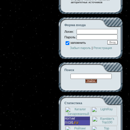
авторитетных источников
Форма входа
Логин:
Пароль:
запомнить
Забыл пароль
|
Регистрация
Поиск
Статистика