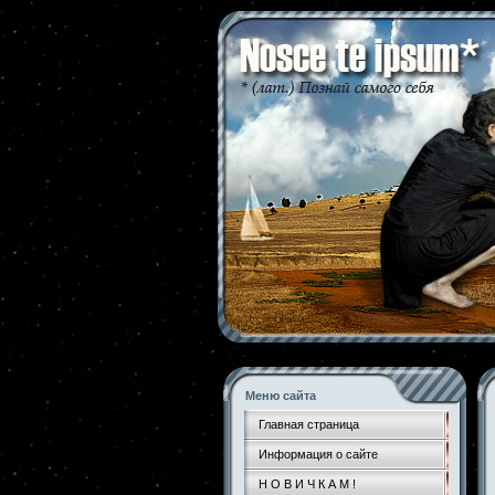
Меню сайта
Главная страница
Информация о сайте
Н О В И Ч К А М !