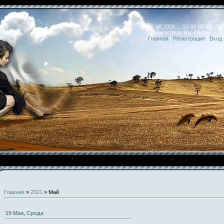
08.08.2026 13:34 МСК/СПБ
Приветствую Вас
Гость
Главная
|
Регистрация
|
Вход
Главная
»
2021
»
Май
19 Мая, Среда