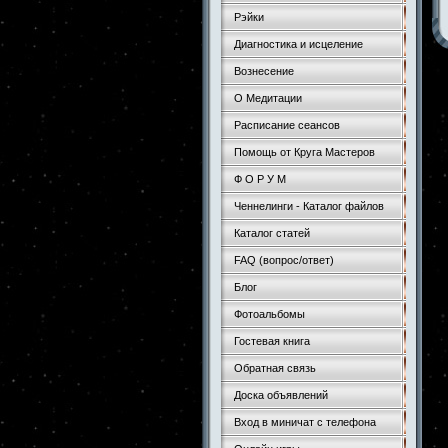
Рэйки
Диагностика и исцеление
Вознесение
О Медитации
Расписание сеансов
Помощь от Круга Мастеров
Ф О Р У М
Ченнелинги - Каталог файлов
Каталог статей
FAQ (вопрос/ответ)
Блог
Фотоальбомы
Гостевая книга
Обратная связь
Доска объявлений
Вход в миничат с телефона