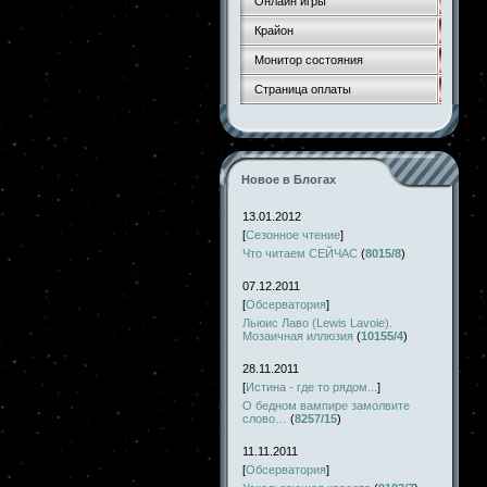
Онлайн игры
Крайон
Монитор состояния
Страница оплаты
Новое в Блогах
13.01.2012
[
Сезонное чтение
]
Что читаем СЕЙЧАС
(
8015/8
)
07.12.2011
[
Обсерватория
]
Льюис Лаво (Lewis Lavoie).
Мозаичная иллюзия
(
10155/4
)
28.11.2011
[
Истина - где то рядом...
]
О бедном вампире замолвите
слово…
(
8257/15
)
11.11.2011
[
Обсерватория
]