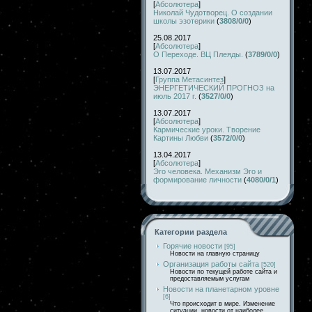
[
Абсолютера
]
Николай Чудотворец. О создании
школы эзотерики
(
3808/0/0
)
25.08.2017
[
Абсолютера
]
О Переходе. ВЦ Плеяды.
(
3789/0/0
)
13.07.2017
[
Группа Метасинтез
]
ЭНЕРГЕТИЧЕСКИЙ ПРОГНОЗ на
июль 2017 г.
(
3527/0/0
)
13.07.2017
[
Абсолютера
]
Кармические уроки. Творение
Картины Любви
(
3572/0/0
)
13.04.2017
[
Абсолютера
]
Эго человека. Механизм Эго и
формирование личности
(
4080/0/1
)
Категории раздела
Горячие новости
[95]
Новости на главную страницу
Организация работы сайта
[520]
Новости по текущей работе сайта и
предоставляемым услугам
Новости на планетарном уровне
[6]
Что происходит в мире. Изменение
ситуации, новости от наиболее