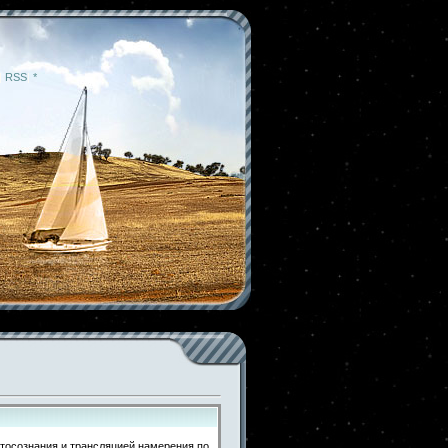
|
RSS
|
*
тосознания и трансляцией намерения по