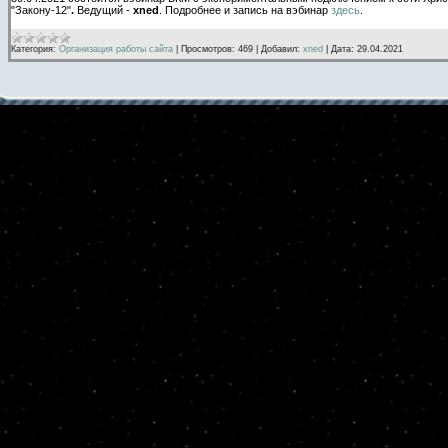
"Закону-12"
.
Ведущий -
xned
. Подробнее и запись на вэбинар
здесь
.
Категория:
Организация работы сайта
|
Просмотров:
469
|
Добавил:
xned
|
Дата:
29.04.2021