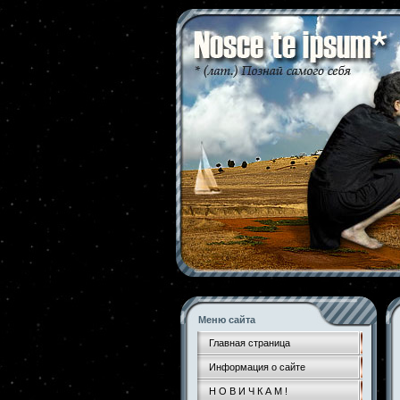
Меню сайта
Главная страница
Информация о сайте
Н О В И Ч К А М !