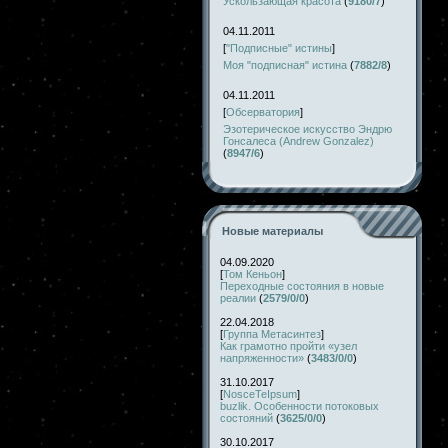
Ускользающая красота
(
9180/7
)
04.11.2011
[
"Подписные" истины
]
Моя "подписная" истина
(
7882/8
)
04.11.2011
[
Обсерватория
]
Эзотерическое искусство Эндрю
Гонсалеса (Andrew Gonzalez)
(
8947/6
)
Новые материалы
04.09.2020
[
Том Кеньон
]
Переходные состояния в новые
реалии
(
2579/0/0
)
22.04.2018
[
Группа Метасинтез
]
Как грамотно пройти «узел
напряженности»
(
3483/0/0
)
31.10.2017
[
NosceTeIpsum
]
buzlik. Особенности потоковых
состояний
(
3625/0/0
)
30.10.2017