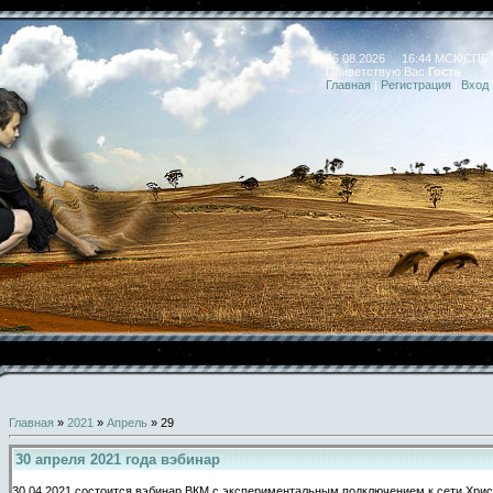
06.08.2026 16:44 МСК/СПБ
Приветствую Вас
Гость
Главная
|
Регистрация
|
Вход
Главная
»
2021
»
Апрель
»
29
30 апреля 2021 года вэбинар
30.04.2021 состоится вэбинар ВКМ с экспериментальным подключением к сети Хрис