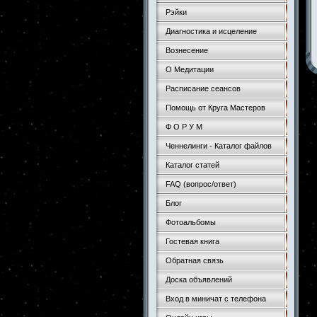
Рэйки
Диагностика и исцеление
Вознесение
О Медитации
Расписание сеансов
Помощь от Круга Мастеров
Ф О Р У М
Ченнелинги - Каталог файлов
Каталог статей
FAQ (вопрос/ответ)
Блог
Фотоальбомы
Гостевая книга
Обратная связь
Доска объявлений
Вход в миничат с телефона