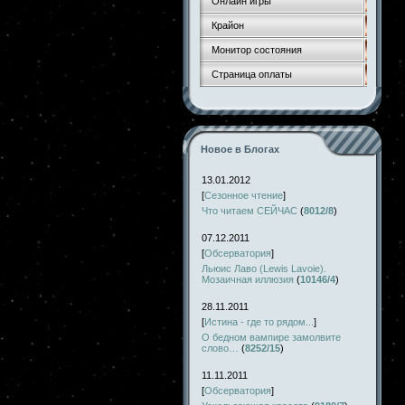
Онлайн игры
Крайон
Монитор состояния
Страница оплаты
Новое в Блогах
13.01.2012
[
Сезонное чтение
]
Что читаем СЕЙЧАС
(
8012/8
)
07.12.2011
[
Обсерватория
]
Льюис Лаво (Lewis Lavoie).
Мозаичная иллюзия
(
10146/4
)
28.11.2011
[
Истина - где то рядом...
]
О бедном вампире замолвите
слово…
(
8252/15
)
11.11.2011
[
Обсерватория
]