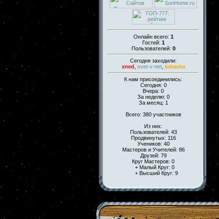
Онлайн всего:
1
Гостей:
1
Пользователей:
0
Сегодня заходили:
xned
,
svet-v-net
,
lubasha
К нам присоединились:
Сегодня: 0
Вчера: 0
За неделю: 0
За месяц: 1
Всего: 380 участников
Из них:
Пользователей: 43
Продвинутых: 116
Учеников: 40
Мастеров и Учителей: 86
Друзей: 79
Круг Мастеров: 0
+ Малый Круг: 0
+ Высший Круг: 9