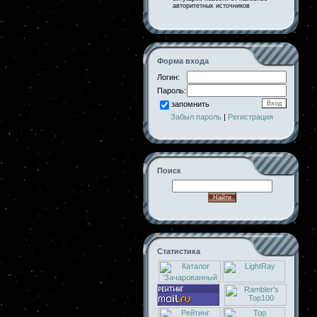
авторитетных источников
Форма входа
Логин:
Пароль:
запомнить
Забыл пароль
|
Регистрация
Поиск
Статистика