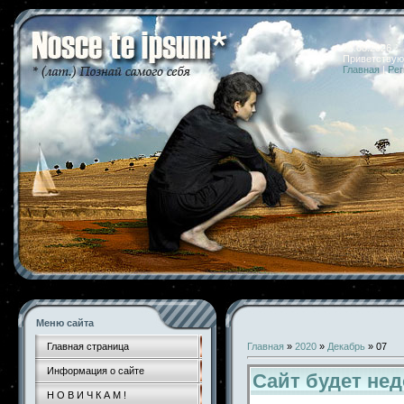
08.08.2026 
Приветствую
Главная
|
Рег
Меню сайта
Главная страница
Главная
»
2020
»
Декабрь
»
07
Информация о сайте
Сайт будет не
Н О В И Ч К А М !