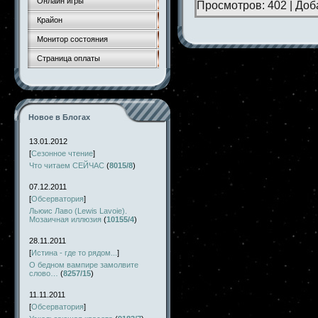
Онлайн игры
Просмотров:
402
|
Доб
Крайон
Монитор состояния
Страница оплаты
Новое в Блогах
13.01.2012
[
Сезонное чтение
]
Что читаем СЕЙЧАС
(
8015/8
)
07.12.2011
[
Обсерватория
]
Льюис Лаво (Lewis Lavoie).
Мозаичная иллюзия
(
10155/4
)
28.11.2011
[
Истина - где то рядом...
]
О бедном вампире замолвите
слово…
(
8257/15
)
11.11.2011
[
Обсерватория
]