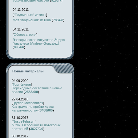
Ускользающая красота
(
9183/7
)
04.11.2011
[
"Подписные" истины
]
Моя "подписная" истина
(
7884/8
)
04.11.2011
[
Обсерватория
]
Эзотерическое искусство Эндрю
Гонсалеса (Andrew Gonzalez)
(
8954/6
)
Новые материалы
04.09.2020
[
Том Кеньон
]
Переходные состояния в новые
реалии
(
2583/0/0
)
22.04.2018
[
Группа Метасинтез
]
Как грамотно пройти «узел
напряженности»
(
3488/0/0
)
31.10.2017
[
NosceTeIpsum
]
buzlik. Особенности потоковых
состояний
(
3627/0/0
)
30.10.2017