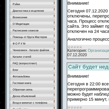
Внимание!
Рэйки
Сегодня 07.12.2020
Диагностика и исцеление
отключены, перепро
Вознесение
часа. Процесс откл
О Медитации
сайта. Это займет п
отключен на 24 часа
Расписание сеансов
Помощь от Круга Мастеров
Аналогично процесс
Ф О Р У М
Категория:
Организаци
Ченнелинги - Каталог файлов
07.12.2020
Каталог статей
FAQ (вопрос/ответ)
Сайт будет не
Блог
Внимание!
Фотоальбомы
Сегодня в 22:00 вс
Гостевая книга
перепрограммирован
Обратная связь
можно будет наблюд
Доска объявлений
примерно 15 минут, 
Вход в миничат с телефона