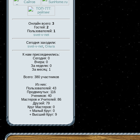
Онлайн всего:
3
Гостей:
2
Пользователей:
1
svet-v-net
Сегодня заходили:
svet-v-net
,
Ольга
К нам присоединились:
Сегодня: 0
Вчера: 0
За неделю: 0
За месяц: 1
Всего: 380 участников
Из них:
Пользователей: 43
Продвинутых: 116
Учеников: 40
Мастеров и Учителей: 86
Друзей: 79
Круг Мастеров: 0
+ Малый Круг: 0
+ Высший Круг: 9