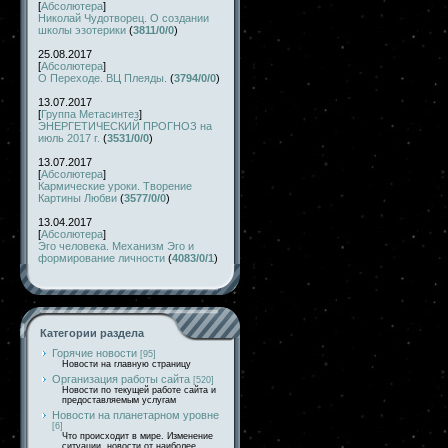
[
Абсолютера
]
Николай Чудотворец. О создании
школы эзотерики
(
3811/0/0
)
25.08.2017
[
Абсолютера
]
О Переходе. ВЦ Плеяды.
(
3794/0/0
)
13.07.2017
[
Группа Метасинтез
]
ЭНЕРГЕТИЧЕСКИЙ ПРОГНОЗ на
июль 2017 г.
(
3531/0/0
)
13.07.2017
[
Абсолютера
]
Кармические уроки. Творение
Картины Любви
(
3577/0/0
)
13.04.2017
[
Абсолютера
]
Эго человека. Механизм Эго и
формирование личности
(
4083/0/1
)
Категории раздела
Горячие новости
[95]
Новости на главную страницу
Организация работы сайта
[520]
Новости по текущей работе сайта и
предоставляемым услугам
Новости на планетарном уровне
[6]
Что происходит в мире. Изменение
ситуации, новости от наиболее