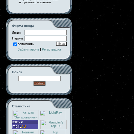
авторитетных источников
Форма входа
Логин:
Пароль:
запомнить
Забыл пароль
|
Регистрация
Поиск
Статистика