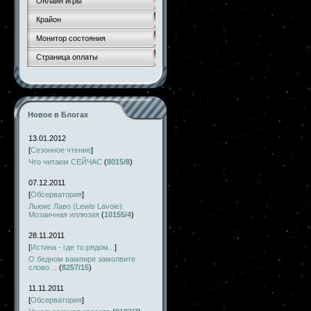
Онлайн игры
Крайон
Монитор состояния
Страница оплаты
Новое в Блогах
13.01.2012
[
Сезонное чтение
]
Что читаем СЕЙЧАС
(
8015/8
)
07.12.2011
[
Обсерватория
]
Льюис Лаво (Lewis Lavoie).
Мозаичная иллюзия
(
10155/4
)
28.11.2011
[
Истина - где то рядом...
]
О бедном вампире замолвите
слово…
(
8257/15
)
11.11.2011
[
Обсерватория
]