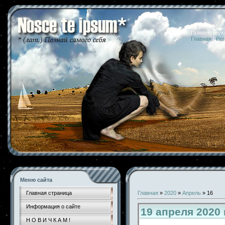
08.08.2026 
Приветствую
Главная
|
Рег
Меню сайта
Главная страница
Главная
»
2020
»
Апрель
»
16
Информация о сайте
19 апреля 2020
Н О В И Ч К А М !