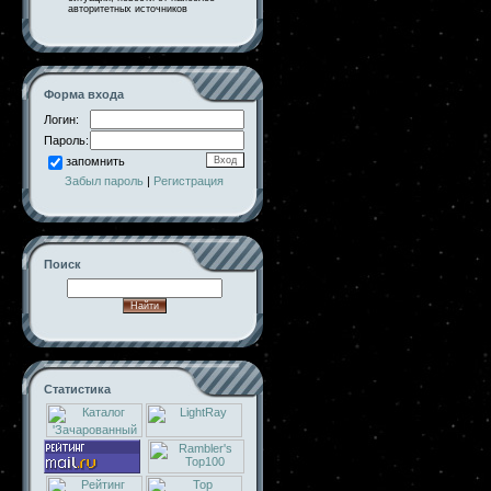
авторитетных источников
Форма входа
Логин:
Пароль:
запомнить
Забыл пароль
|
Регистрация
Поиск
Статистика