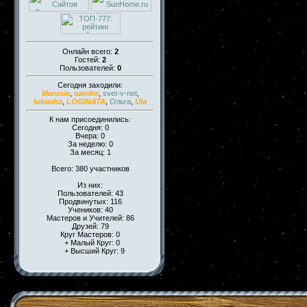
Онлайн всего:
2
Гостей:
2
Пользователей:
0
Сегодня заходили:
Marusia
,
sandra
,
svet-v-net
,
lubasha
,
LOGINATA
,
Ольга
,
Ula
К нам присоединились:
Сегодня: 0
Вчера: 0
За неделю: 0
За месяц: 1
Всего: 380 участников
Из них:
Пользователей: 43
Продвинутых: 116
Учеников: 40
Мастеров и Учителей: 86
Друзей: 79
Круг Мастеров: 0
+ Малый Круг: 0
+ Высший Круг: 9