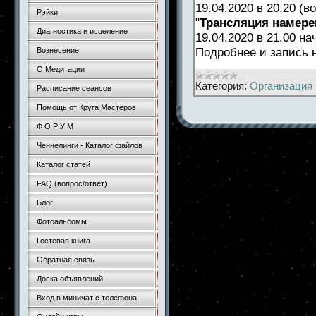
19.04.2020 в 20.20 (
Рэйки
"
Трансляция намере
Диагностика и исцеление
19.04.2020 в 21.00 н
Подробнее и запись 
Вознесение
О Медитации
Категория:
Организация 
Расписание сеансов
Помощь от Круга Мастеров
Ф О Р У М
Ченнелинги - Каталог файлов
Каталог статей
FAQ (вопрос/ответ)
Блог
Фотоальбомы
Гостевая книга
Обратная связь
Доска объявлений
Вход в миничат с телефона