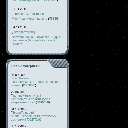
Ускользающая красота
(
9183/7
)
04.11.2011
[
"Подписные" истины
]
Моя "подписная" истина
(
7884/8
)
04.11.2011
[
Обсерватория
]
Эзотерическое искусство Эндрю
Гонсалеса (Andrew Gonzalez)
(
8954/6
)
Новые материалы
04.09.2020
[
Том Кеньон
]
Переходные состояния в новые
реалии
(
2583/0/0
)
22.04.2018
[
Группа Метасинтез
]
Как грамотно пройти «узел
напряженности»
(
3489/0/0
)
31.10.2017
[
NosceTeIpsum
]
buzlik. Особенности потоковых
состояний
(
3627/0/0
)
30.10.2017