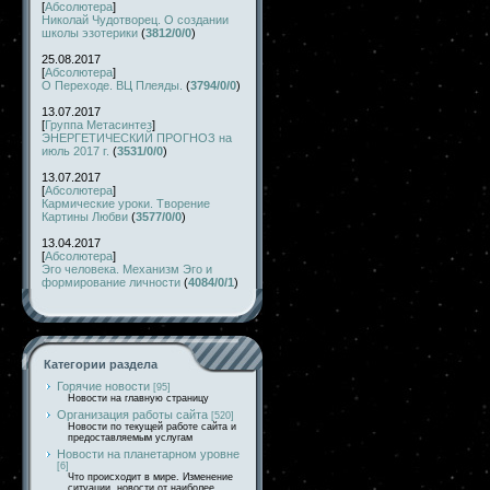
[
Абсолютера
]
Николай Чудотворец. О создании
школы эзотерики
(
3812/0/0
)
25.08.2017
[
Абсолютера
]
О Переходе. ВЦ Плеяды.
(
3794/0/0
)
13.07.2017
[
Группа Метасинтез
]
ЭНЕРГЕТИЧЕСКИЙ ПРОГНОЗ на
июль 2017 г.
(
3531/0/0
)
13.07.2017
[
Абсолютера
]
Кармические уроки. Творение
Картины Любви
(
3577/0/0
)
13.04.2017
[
Абсолютера
]
Эго человека. Механизм Эго и
формирование личности
(
4084/0/1
)
Категории раздела
Горячие новости
[95]
Новости на главную страницу
Организация работы сайта
[520]
Новости по текущей работе сайта и
предоставляемым услугам
Новости на планетарном уровне
[6]
Что происходит в мире. Изменение
ситуации, новости от наиболее