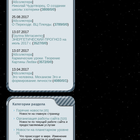
[
Абсолютера
]
Николай Чудотворец. О создании
школы эзотерики
(
3808/0/0
)
25.08.2017
[
Абсолютера
]
О Переходе. ВЦ Плеяды.
(
3789/0/0
)
13.07.2017
[
Группа Метасинтез
]
ЭНЕРГЕТИЧЕСКИЙ ПРОГНОЗ на
июль 2017 г.
(
3527/0/0
)
13.07.2017
[
Абсолютера
]
Кармические уроки. Творение
Картины Любви
(
3572/0/0
)
13.04.2017
[
Абсолютера
]
Эго человека. Механизм Эго и
формирование личности
(
4080/0/1
)
Категории раздела
Горячие новости
[95]
Новости на главную страницу
Организация работы сайта
[520]
Новости по текущей работе сайта и
предоставляемым услугам
Новости на планетарном уровне
[6]
Что происходит в мире. Изменение
ситуации, новости от наиболее