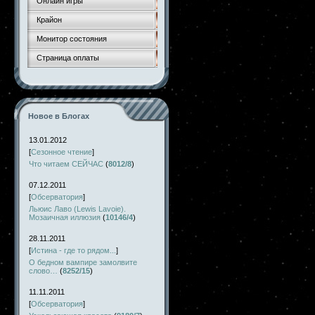
Онлайн игры
Крайон
Монитор состояния
Страница оплаты
Новое в Блогах
13.01.2012
[
Сезонное чтение
]
Что читаем СЕЙЧАС
(
8012/8
)
07.12.2011
[
Обсерватория
]
Льюис Лаво (Lewis Lavoie).
Мозаичная иллюзия
(
10146/4
)
28.11.2011
[
Истина - где то рядом...
]
О бедном вампире замолвите
слово…
(
8252/15
)
11.11.2011
[
Обсерватория
]