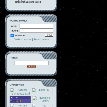
авторитетных источников
Форма входа
Логин:
Пароль:
запомнить
Забыл пароль
|
Регистрация
Поиск
Статистика