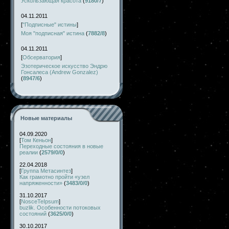
Ускользающая красота
(
9180/7
)
04.11.2011
[
"Подписные" истины
]
Моя "подписная" истина
(
7882/8
)
04.11.2011
[
Обсерватория
]
Эзотерическое искусство Эндрю
Гонсалеса (Andrew Gonzalez)
(
8947/6
)
Новые материалы
04.09.2020
[
Том Кеньон
]
Переходные состояния в новые
реалии
(
2579/0/0
)
22.04.2018
[
Группа Метасинтез
]
Как грамотно пройти «узел
напряженности»
(
3483/0/0
)
31.10.2017
[
NosceTeIpsum
]
buzlik. Особенности потоковых
состояний
(
3625/0/0
)
30.10.2017