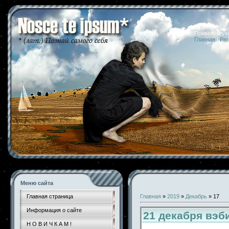
06.08.2026 
Приветствую
Главная
|
Рег
Меню сайта
Главная страница
Главная
»
2019
»
Декабрь
»
17
Информация о сайте
21 декабря вэб
Н О В И Ч К А М !