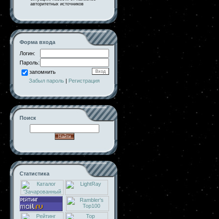
авторитетных источников
Форма входа
Логин:
Пароль:
запомнить
Забыл пароль
|
Регистрация
Поиск
Статистика