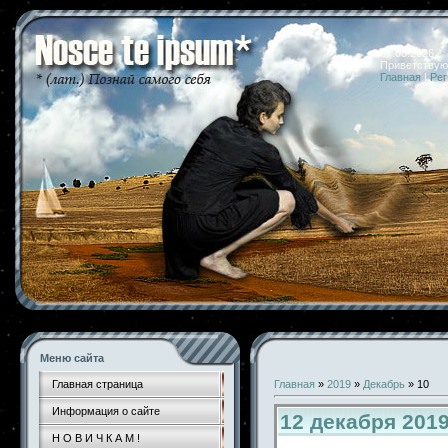
07.08.2026 
Приветствую
Главная
|
Рег
Меню сайта
Главная страница
Главная
»
2019
»
Декабрь
»
10
Информация о сайте
12 декабря 201
Н О В И Ч К А М !