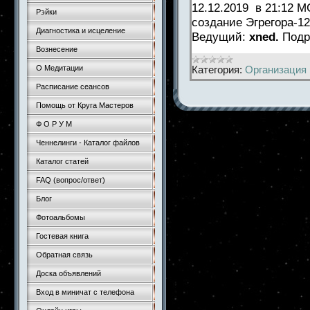
12.12.2019 в 21:12 М
Рэйки
создание Эгрегора-12
Диагностика и исцеление
Ведущий:
xned
.
Подр
Вознесение
Категория:
Организация 
О Медитации
Расписание сеансов
Помощь от Круга Мастеров
Ф О Р У М
Ченнелинги - Каталог файлов
Каталог статей
FAQ (вопрос/ответ)
Блог
Фотоальбомы
Гостевая книга
Обратная связь
Доска объявлений
Вход в миничат с телефона