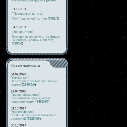
Ускользающая красота
(
9180/7
)
04.11.2011
[
"Подписные" истины
]
Моя "подписная" истина
(
7882/8
)
04.11.2011
[
Обсерватория
]
Эзотерическое искусство Эндрю
Гонсалеса (Andrew Gonzalez)
(
8950/6
)
Новые материалы
04.09.2020
[
Том Кеньон
]
Переходные состояния в новые
реалии
(
2580/0/0
)
22.04.2018
[
Группа Метасинтез
]
Как грамотно пройти «узел
напряженности»
(
3483/0/0
)
31.10.2017
[
NosceTeIpsum
]
buzlik. Особенности потоковых
состояний
(
3625/0/0
)
30.10.2017