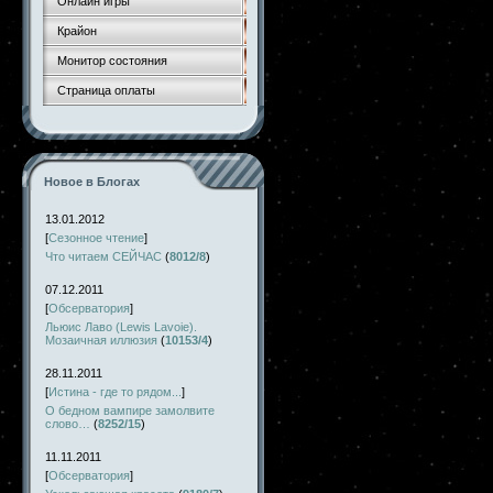
Онлайн игры
Крайон
Монитор состояния
Страница оплаты
Новое в Блогах
13.01.2012
[
Сезонное чтение
]
Что читаем СЕЙЧАС
(
8012/8
)
07.12.2011
[
Обсерватория
]
Льюис Лаво (Lewis Lavoie).
Мозаичная иллюзия
(
10153/4
)
28.11.2011
[
Истина - где то рядом...
]
О бедном вампире замолвите
слово…
(
8252/15
)
11.11.2011
[
Обсерватория
]