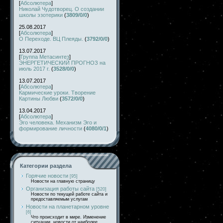
[
Абсолютера
]
Николай Чудотворец. О создании
школы эзотерики
(
3809/0/0
)
25.08.2017
[
Абсолютера
]
О Переходе. ВЦ Плеяды.
(
3792/0/0
)
13.07.2017
[
Группа Метасинтез
]
ЭНЕРГЕТИЧЕСКИЙ ПРОГНОЗ на
июль 2017 г.
(
3528/0/0
)
13.07.2017
[
Абсолютера
]
Кармические уроки. Творение
Картины Любви
(
3572/0/0
)
13.04.2017
[
Абсолютера
]
Эго человека. Механизм Эго и
формирование личности
(
4080/0/1
)
Категории раздела
Горячие новости
[95]
Новости на главную страницу
Организация работы сайта
[520]
Новости по текущей работе сайта и
предоставляемым услугам
Новости на планетарном уровне
[6]
Что происходит в мире. Изменение
ситуации, новости от наиболее