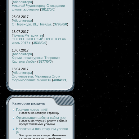
[
Абсолютера
]
Николай Чудотворец. О создании
школы эзотерики
(
3812/0/0
)
25.08.2017
[
Абсолютера
]
О Переходе. ВЦ Плеяды.
(
3795/0/0
)
13.07.2017
[
Группа Метасинтез
]
ЭНЕРГЕТИЧЕСКИЙ ПРОГНОЗ на
июль 2017 г.
(
3533/0/0
)
13.07.2017
[
Абсолютера
]
Кармические уроки. Творение
Картины Любви
(
3577/0/0
)
13.04.2017
[
Абсолютера
]
Эго человека. Механизм Эго и
формирование личности
(
4084/0/1
)
Категории раздела
Горячие новости
[95]
Новости на главную страницу
Организация работы сайта
[520]
Новости по текущей работе сайта и
предоставляемым услугам
Новости на планетарном уровне
[6]
Что происходит в мире. Изменение
ситуации, новости от наиболее