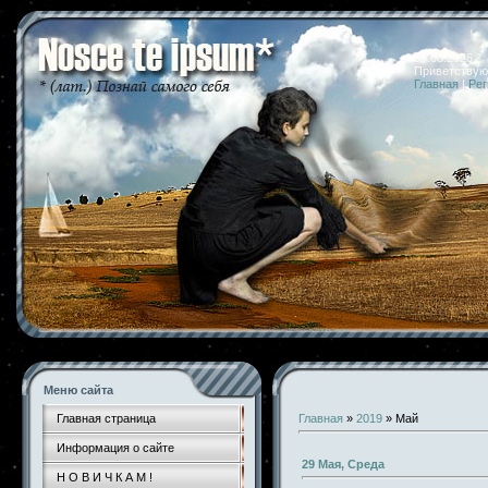
09.08.2026 
Приветствую
Главная
|
Рег
Меню сайта
Главная страница
Главная
»
2019
»
Май
Информация о сайте
29 Мая, Среда
Н О В И Ч К А М !