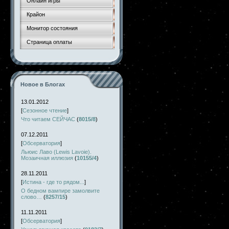
Онлайн игры
Крайон
Монитор состояния
Страница оплаты
Новое в Блогах
13.01.2012
[
Сезонное чтение
]
Что читаем СЕЙЧАС
(
8015/8
)
07.12.2011
[
Обсерватория
]
Льюис Лаво (Lewis Lavoie).
Мозаичная иллюзия
(
10155/4
)
28.11.2011
[
Истина - где то рядом...
]
О бедном вампире замолвите
слово…
(
8257/15
)
11.11.2011
[
Обсерватория
]