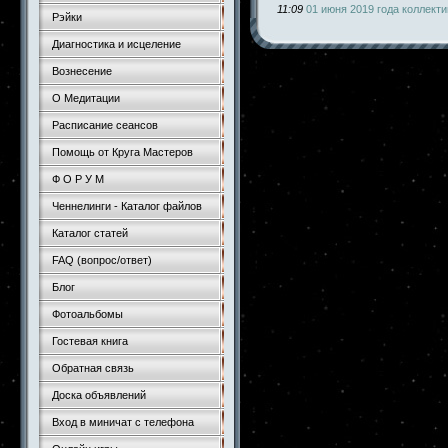
11:09
01 июня 2019 года коллект
Рэйки
Диагностика и исцеление
Вознесение
О Медитации
Расписание сеансов
Помощь от Круга Мастеров
Ф О Р У М
Ченнелинги - Каталог файлов
Каталог статей
FAQ (вопрос/ответ)
Блог
Фотоальбомы
Гостевая книга
Обратная связь
Доска объявлений
Вход в миничат с телефона