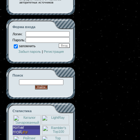
авторитетных источников
Форма входа
Логин:
Пароль:
запомнить
Забыл пароль
|
Регистрация
Поиск
Статистика