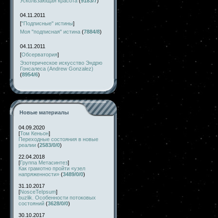
Ускользающая красота
(
9183/7
)
04.11.2011
[
"Подписные" истины
]
Моя "подписная" истина
(
7884/8
)
04.11.2011
[
Обсерватория
]
Эзотерическое искусство Эндрю
Гонсалеса (Andrew Gonzalez)
(
8954/6
)
Новые материалы
04.09.2020
[
Том Кеньон
]
Переходные состояния в новые
реалии
(
2583/0/0
)
22.04.2018
[
Группа Метасинтез
]
Как грамотно пройти «узел
напряженности»
(
3489/0/0
)
31.10.2017
[
NosceTeIpsum
]
buzlik. Особенности потоковых
состояний
(
3628/0/0
)
30.10.2017