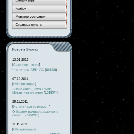
Онлайн игры
Крайон
Монитор состояния
Страница оплаты
Новое в Блогах
13.01.2012
[
Сезонное чтение
]
Что читаем СЕЙЧАС
(
8012/8
)
07.12.2011
[
Обсерватория
]
Льюис Лаво (Lewis Lavoie).
Мозаичная иллюзия
(
10153/4
)
28.11.2011
[
Истина - где то рядом...
]
О бедном вампире замолвите
слово…
(
8252/15
)
11.11.2011
[
Обсерватория
]