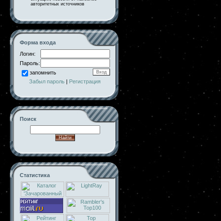
авторитетных источников
Форма входа
Логин:
Пароль:
запомнить
Забыл пароль
|
Регистрация
Поиск
Статистика