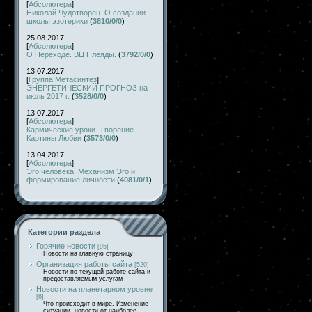
[
Абсолютера
]
Николай Чудотворец. О создании
школы эзотерики
(
3810/0/0
)
25.08.2017
[
Абсолютера
]
О Переходе. ВЦ Плеяды.
(
3792/0/0
)
13.07.2017
[
Группа Метасинтез
]
ЭНЕРГЕТИЧЕСКИЙ ПРОГНОЗ на
июль 2017 г.
(
3528/0/0
)
13.07.2017
[
Абсолютера
]
Кармические уроки. Творение
Картины Любви
(
3573/0/0
)
13.04.2017
[
Абсолютера
]
Эго человека. Механизм Эго и
формирование личности
(
4081/0/1
)
Категории раздела
Горячие новости
[95]
Новости на главную страницу
Организация работы сайта
[520]
Новости по текущей работе сайта и
предоставляемым услугам
Новости на планетарном уровне
[6]
Что происходит в мире. Изменение
ситуации, новости от наиболее