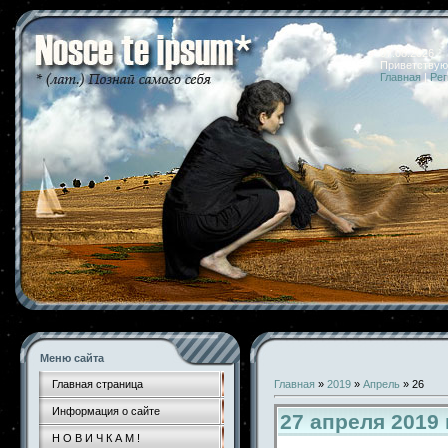
07.08.2026 
Приветствую
Главная
|
Рег
Меню сайта
Главная страница
Главная
»
2019
»
Апрель
»
26
Информация о сайте
27 апреля 2019
Н О В И Ч К А М !