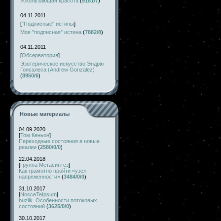
Ускользающая красота
(
9181/7
)
04.11.2011
[
"Подписные" истины
]
Моя "подписная" истина
(
7882/8
)
04.11.2011
[
Обсерватория
]
Эзотерическое искусство Эндрю
Гонсалеса (Andrew Gonzalez)
(
8950/6
)
Новые материалы
04.09.2020
[
Том Кеньон
]
Переходные состояния в новые
реалии
(
2580/0/0
)
22.04.2018
[
Группа Метасинтез
]
Как грамотно пройти «узел
напряженности»
(
3484/0/0
)
31.10.2017
[
NosceTeIpsum
]
buzlik. Особенности потоковых
состояний
(
3625/0/0
)
30.10.2017