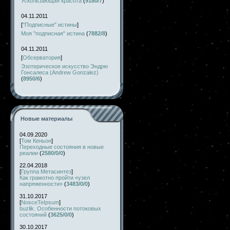
Ускользающая красота
(
9180/7
)
04.11.2011
[
"Подписные" истины
]
Моя "подписная" истина
(
7882/8
)
04.11.2011
[
Обсерватория
]
Эзотерическое искусство Эндрю
Гонсалеса (Andrew Gonzalez)
(
8950/6
)
Новые материалы
04.09.2020
[
Том Кеньон
]
Переходные состояния в новые
реалии
(
2580/0/0
)
22.04.2018
[
Группа Метасинтез
]
Как грамотно пройти «узел
напряженности»
(
3483/0/0
)
31.10.2017
[
NosceTeIpsum
]
buzlik. Особенности потоковых
состояний
(
3625/0/0
)
30.10.2017