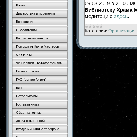
09.03.2019 в 21.00 
Рэйки
Библиотеку Храма 
Диагностика и исцеление
медитацию
здесь
.
Вознесение
Категория:
Организация 
О Медитации
Расписание сеансов
Помощь от Круга Мастеров
Ф О Р У М
Ченнелинги - Каталог файлов
Каталог статей
FAQ (вопрос/ответ)
Блог
Фотоальбомы
Гостевая книга
Обратная связь
Доска объявлений
Вход в миничат с телефона