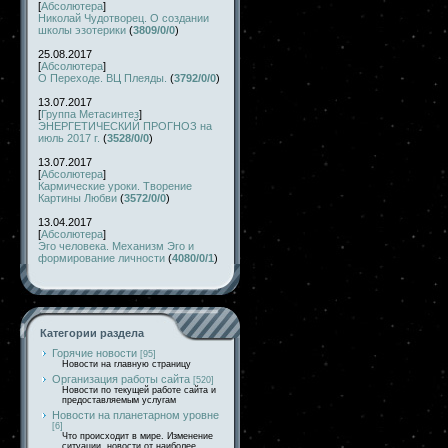
[
Абсолютера
]
Николай Чудотворец. О создании
школы эзотерики
(
3809/0/0
)
25.08.2017
[
Абсолютера
]
О Переходе. ВЦ Плеяды.
(
3792/0/0
)
13.07.2017
[
Группа Метасинтез
]
ЭНЕРГЕТИЧЕСКИЙ ПРОГНОЗ на
июль 2017 г.
(
3528/0/0
)
13.07.2017
[
Абсолютера
]
Кармические уроки. Творение
Картины Любви
(
3572/0/0
)
13.04.2017
[
Абсолютера
]
Эго человека. Механизм Эго и
формирование личности
(
4080/0/1
)
Категории раздела
Горячие новости
[95]
Новости на главную страницу
Организация работы сайта
[520]
Новости по текущей работе сайта и
предоставляемым услугам
Новости на планетарном уровне
[6]
Что происходит в мире. Изменение
ситуации, новости от наиболее