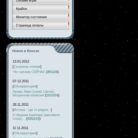
Онлайн игры
Крайон
Монитор состояния
Страница оплаты
Новое в Блогах
13.01.2012
[
Сезонное чтение
]
Что читаем СЕЙЧАС
(
8012/8
)
07.12.2011
[
Обсерватория
]
Льюис Лаво (Lewis Lavoie).
Мозаичная иллюзия
(
10153/4
)
28.11.2011
[
Истина - где то рядом...
]
О бедном вампире замолвите
слово…
(
8252/15
)
11.11.2011
[
Обсерватория
]