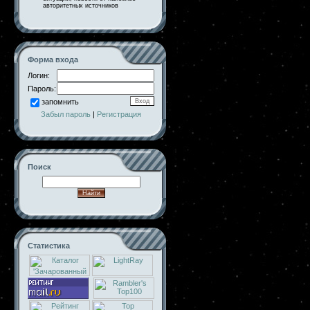
авторитетных источников
Форма входа
Логин:
Пароль:
запомнить
Забыл пароль
|
Регистрация
Поиск
Статистика