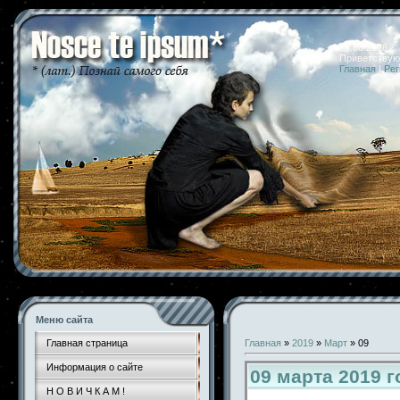
07.08.2026 
Приветствую
Главная
|
Рег
Меню сайта
Главная страница
Главная
»
2019
»
Март
»
09
Информация о сайте
09 марта 2019 
Н О В И Ч К А М !