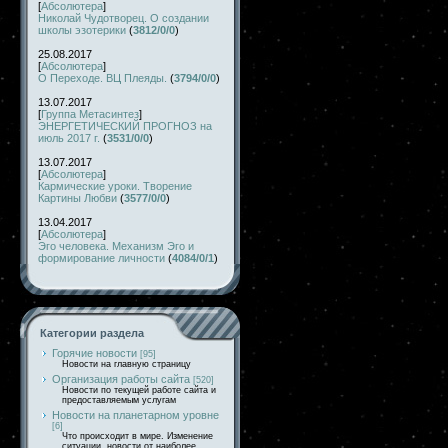
[
Абсолютера
]
Николай Чудотворец. О создании
школы эзотерики
(
3812/0/0
)
25.08.2017
[
Абсолютера
]
О Переходе. ВЦ Плеяды.
(
3794/0/0
)
13.07.2017
[
Группа Метасинтез
]
ЭНЕРГЕТИЧЕСКИЙ ПРОГНОЗ на
июль 2017 г.
(
3531/0/0
)
13.07.2017
[
Абсолютера
]
Кармические уроки. Творение
Картины Любви
(
3577/0/0
)
13.04.2017
[
Абсолютера
]
Эго человека. Механизм Эго и
формирование личности
(
4084/0/1
)
Категории раздела
Горячие новости
[95]
Новости на главную страницу
Организация работы сайта
[520]
Новости по текущей работе сайта и
предоставляемым услугам
Новости на планетарном уровне
[6]
Что происходит в мире. Изменение
ситуации, новости от наиболее