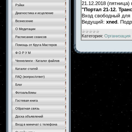
21.12.2018 (пятница
Рэйки
"Портал 21-12. Тра
Диагностика и исцеление
Вход свободный для 
Ведущий:
xned
. Под
Вознесение
О Медитации
Категория:
Организация 
Расписание сеансов
Помощь от Круга Мастеров
Ф О Р У М
Ченнелинги - Каталог файлов
Каталог статей
FAQ (вопрос/ответ)
Блог
Фотоальбомы
Гостевая книга
Обратная связь
Доска объявлений
Вход в миничат с телефона