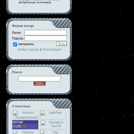
авторитетных источников
Форма входа
Логин:
Пароль:
запомнить
Забыл пароль
|
Регистрация
Поиск
Статистика