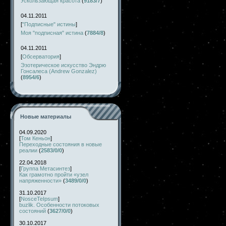
Ускользающая красота
(
9183/7
)
04.11.2011
[
"Подписные" истины
]
Моя "подписная" истина
(
7884/8
)
04.11.2011
[
Обсерватория
]
Эзотерическое искусство Эндрю
Гонсалеса (Andrew Gonzalez)
(
8954/6
)
Новые материалы
04.09.2020
[
Том Кеньон
]
Переходные состояния в новые
реалии
(
2583/0/0
)
22.04.2018
[
Группа Метасинтез
]
Как грамотно пройти «узел
напряженности»
(
3489/0/0
)
31.10.2017
[
NosceTeIpsum
]
buzlik. Особенности потоковых
состояний
(
3627/0/0
)
30.10.2017