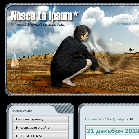
08.08.2026 
Приветствую
Главная
|
Рег
Меню сайта
Главная страница
Главная
»
2018
»
Декабрь
»
18
Информация о сайте
21 декабря 201
Н О В И Ч К А М !