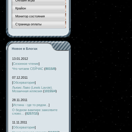
Онлайн игры
Крайон
Монитор состояния
Страница оплаты
Новое в Блогах
13.01.2012
[
Сезонное чтение
]
Что читаем СЕЙЧАС
(
8015/8
)
07.12.2011
[
Обсерватория
]
Льюис Лаво (Lewis Lavoie).
Мозаичная иллюзия
(
10155/4
)
28.11.2011
[
Истина - где то рядом...
]
О бедном вампире замолвите
слово…
(
8257/15
)
11.11.2011
[
Обсерватория
]