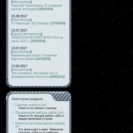
[
Абсолютера
]
Николай Чудотворец. О создании
школы эзотерики
(
3811/0/0
)
25.08.2017
[
Абсолютера
]
О Переходе. ВЦ Плеяды.
(
3793/0/0
)
13.07.2017
[
Группа Метасинтез
]
ЭНЕРГЕТИЧЕСКИЙ ПРОГНОЗ на
июль 2017 г.
(
3530/0/0
)
13.07.2017
[
Абсолютера
]
Кармические уроки. Творение
Картины Любви
(
3576/0/0
)
13.04.2017
[
Абсолютера
]
Эго человека. Механизм Эго и
формирование личности
(
4083/0/1
)
Категории раздела
Горячие новости
[95]
Новости на главную страницу
Организация работы сайта
[520]
Новости по текущей работе сайта и
предоставляемым услугам
Новости на планетарном уровне
[6]
Что происходит в мире. Изменение
ситуации, новости от наиболее