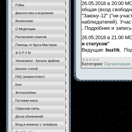
26.05.2018 в 20:00 М
Рэйки
общая (вход свободн
Диагностика и исцеление
"Закону-12" ("не-уча
наблюдателей). Уч
Вознесение
.
Подробнее и запись
О Медитации
26.05.2018 в 21.00 
Расписание сеансов
и статусов"
Помощь от Круга Мастеров
Ведущая:
buzlik
.
По
Ф О Р У М
Ченнелинги - Каталог файлов
Категория:
Организация 
Каталог статей
FAQ (вопрос/ответ)
Блог
Фотоальбомы
Гостевая книга
Обратная связь
Доска объявлений
Вход в миничат с телефона