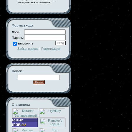
авторитетных источников
Форма входа
Логин:
Пароль:
запомнить
Забыл пароль
|
Регистрация
Поиск
Статистика