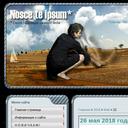
08.08.2026 
Приветствую
Главная
|
Рег
Меню сайта
Главная страница
Главная
»
2018
»
Май
»
22
Информация о сайте
26 мая 2018 го
Н О В И Ч К А М !