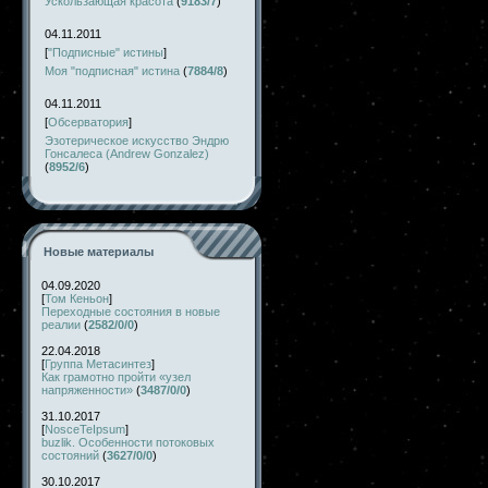
Ускользающая красота
(
9183/7
)
04.11.2011
[
"Подписные" истины
]
Моя "подписная" истина
(
7884/8
)
04.11.2011
[
Обсерватория
]
Эзотерическое искусство Эндрю
Гонсалеса (Andrew Gonzalez)
(
8952/6
)
Новые материалы
04.09.2020
[
Том Кеньон
]
Переходные состояния в новые
реалии
(
2582/0/0
)
22.04.2018
[
Группа Метасинтез
]
Как грамотно пройти «узел
напряженности»
(
3487/0/0
)
31.10.2017
[
NosceTeIpsum
]
buzlik. Особенности потоковых
состояний
(
3627/0/0
)
30.10.2017