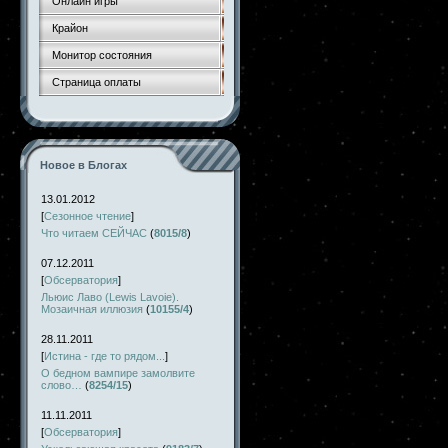
Онлайн игры
Крайон
Монитор состояния
Страница оплаты
Новое в Блогах
13.01.2012
[
Сезонное чтение
]
Что читаем СЕЙЧАС
(
8015/8
)
07.12.2011
[
Обсерватория
]
Льюис Лаво (Lewis Lavoie).
Мозаичная иллюзия
(
10155/4
)
28.11.2011
[
Истина - где то рядом...
]
О бедном вампире замолвите
слово…
(
8254/15
)
11.11.2011
[
Обсерватория
]