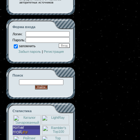
авторитетных источников
Форма входа
Логин:
Пароль:
запомнить
Забыл пароль
|
Регистрация
Поиск
Статистика