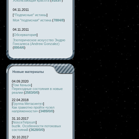
Ускользающая красота
(
9183/7
)
04.11.2011
[
"Подписные" истины
]
Моя "подписная" истина
(
7884/8
)
04.11.2011
[
Обсерватория
]
Эзотерическое искусство Эндрю
Гонсалеса (Andrew Gonzalez)
(
8954/6
)
Новые материалы
04.09.2020
[
Том Кеньон
]
Переходные состояния в новые
реалии
(
2583/0/0
)
22.04.2018
[
Группа Метасинтез
]
Как грамотно пройти «узел
напряженности»
(
3489/0/0
)
31.10.2017
[
NosceTeIpsum
]
buzlik. Особенности потоковых
состояний
(
3628/0/0
)
30.10.2017