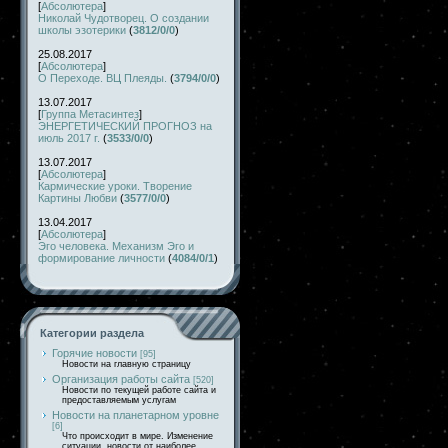
[
Абсолютера
]
Николай Чудотворец. О создании
школы эзотерики
(
3812/0/0
)
25.08.2017
[
Абсолютера
]
О Переходе. ВЦ Плеяды.
(
3794/0/0
)
13.07.2017
[
Группа Метасинтез
]
ЭНЕРГЕТИЧЕСКИЙ ПРОГНОЗ на
июль 2017 г.
(
3533/0/0
)
13.07.2017
[
Абсолютера
]
Кармические уроки. Творение
Картины Любви
(
3577/0/0
)
13.04.2017
[
Абсолютера
]
Эго человека. Механизм Эго и
формирование личности
(
4084/0/1
)
Категории раздела
Горячие новости
[95]
Новости на главную страницу
Организация работы сайта
[520]
Новости по текущей работе сайта и
предоставляемым услугам
Новости на планетарном уровне
[6]
Что происходит в мире. Изменение
ситуации, новости от наиболее