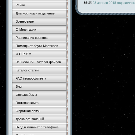
16:33
28 апреля 2018 года колле
Рэйки
Диагностика и исцеление
Вознесение
О Медитации
Расписание сеансов
Помощь от Круга Мастеров
Ф О Р У М
Ченнелинги - Каталог файлов
Каталог статей
FAQ (вопрос/ответ)
Блог
Фотоальбомы
Гостевая книга
Обратная связь
Доска объявлений
Вход в миничат с телефона