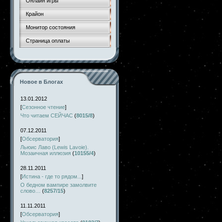
Онлайн игры
Крайон
Монитор состояния
Страница оплаты
Новое в Блогах
13.01.2012
[
Сезонное чтение
]
Что читаем СЕЙЧАС
(
8015/8
)
07.12.2011
[
Обсерватория
]
Льюис Лаво (Lewis Lavoie).
Мозаичная иллюзия
(
10155/4
)
28.11.2011
[
Истина - где то рядом...
]
О бедном вампире замолвите
слово…
(
8257/15
)
11.11.2011
[
Обсерватория
]