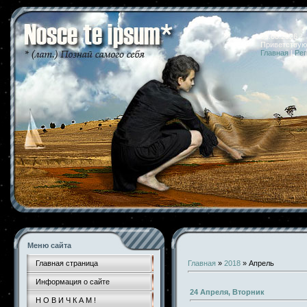
09.08.2026 
Приветствую
Главная
|
Рег
Меню сайта
Главная страница
Главная
»
2018
»
Апрель
Информация о сайте
24 Апреля, Вторник
Н О В И Ч К А М !