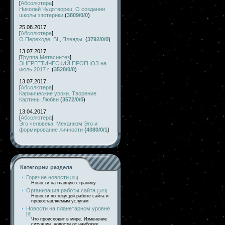
[
Абсолютера
]
Николай Чудотворец. О создании
школы эзотерики
(
3809/0/0
)
25.08.2017
[
Абсолютера
]
О Переходе. ВЦ Плеяды.
(
3792/0/0
)
13.07.2017
[
Группа Метасинтез
]
ЭНЕРГЕТИЧЕСКИЙ ПРОГНОЗ на
июль 2017 г.
(
3528/0/0
)
13.07.2017
[
Абсолютера
]
Кармические уроки. Творение
Картины Любви
(
3572/0/0
)
13.04.2017
[
Абсолютера
]
Эго человека. Механизм Эго и
формирование личности
(
4080/0/1
)
Категории раздела
Горячие новости
[95]
Новости на главную страницу
Организация работы сайта
[520]
Новости по текущей работе сайта и
предоставляемым услугам
Новости на планетарном уровне
[6]
Что происходит в мире. Изменение
ситуации, новости от наиболее