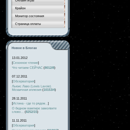
Онлайн игры
Крайон
Монитор состояния
Страница оплаты
Новое в Блогах
13.01.2012
[
Сезонное чтение
]
Что читаем СЕЙЧАС
(
8012/8
)
07.12.2011
[
Обсерватория
]
Льюис Лаво (Lewis Lavoie).
Мозаичная иллюзия
(
10153/4
)
28.11.2011
[
Истина - где то рядом...
]
О бедном вампире замолвите
слово…
(
8252/15
)
11.11.2011
[
Обсерватория
]