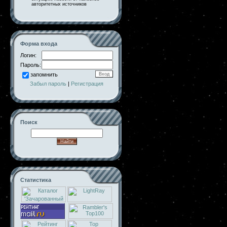
авторитетных источников
Форма входа
Логин:
Пароль:
запомнить
Забыл пароль
|
Регистрация
Поиск
Статистика