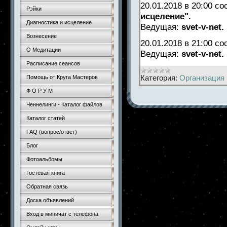
20.01.2018 в 20:00 с
Рэйки
исцеление".
Диагностика и исцеление
Ведущая:
svet-v-net.
Вознесение
20.01.2018 в 21:00 с
О Медитации
Ведущая:
svet-v-net.
Расписание сеансов
Категория:
Организация 
Помощь от Круга Мастеров
Ф О Р У М
Ченнелинги - Каталог файлов
Каталог статей
FAQ (вопрос/ответ)
Блог
Фотоальбомы
Гостевая книга
Обратная связь
Доска объявлений
Вход в миничат с телефона