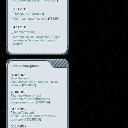
Ускользающая красота
(
9180/7
)
04.11.2011
[
"Подписные" истины
]
Моя "подписная" истина
(
7882/8
)
04.11.2011
[
Обсерватория
]
Эзотерическое искусство Эндрю
Гонсалеса (Andrew Gonzalez)
(
8950/6
)
Новые материалы
04.09.2020
[
Том Кеньон
]
Переходные состояния в новые
реалии
(
2580/0/0
)
22.04.2018
[
Группа Метасинтез
]
Как грамотно пройти «узел
напряженности»
(
3483/0/0
)
31.10.2017
[
NosceTeIpsum
]
buzlik. Особенности потоковых
состояний
(
3625/0/0
)
30.10.2017