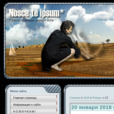
07.08.2026 
Приветствую
Главная
|
Рег
Меню сайта
Главная страница
Главная
»
2018
»
Январь
»
17
Информация о сайте
20 января 2018
Н О В И Ч К А М !