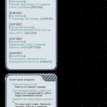
[
Абсолютера
]
Николай Чудотворец. О создании
школы эзотерики
(
3812/0/0
)
25.08.2017
[
Абсолютера
]
О Переходе. ВЦ Плеяды.
(
3794/0/0
)
13.07.2017
[
Группа Метасинтез
]
ЭНЕРГЕТИЧЕСКИЙ ПРОГНОЗ на
июль 2017 г.
(
3531/0/0
)
13.07.2017
[
Абсолютера
]
Кармические уроки. Творение
Картины Любви
(
3577/0/0
)
13.04.2017
[
Абсолютера
]
Эго человека. Механизм Эго и
формирование личности
(
4084/0/1
)
Категории раздела
Горячие новости
[95]
Новости на главную страницу
Организация работы сайта
[520]
Новости по текущей работе сайта и
предоставляемым услугам
Новости на планетарном уровне
[6]
Что происходит в мире. Изменение
ситуации, новости от наиболее