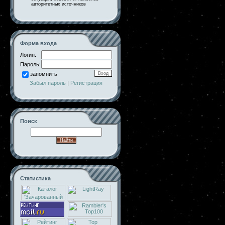
авторитетных источников
Форма входа
Логин:
Пароль:
запомнить
Забыл пароль
|
Регистрация
Поиск
Статистика