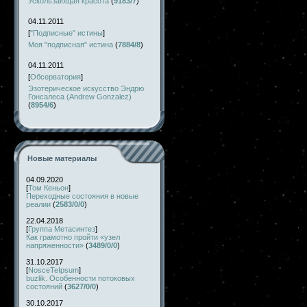
Ускользающая красота
(
9183/7
)
04.11.2011
[
"Подписные" истины
]
Моя "подписная" истина
(
7884/8
)
04.11.2011
[
Обсерватория
]
Эзотерическое искусство Эндрю
Гонсалеса (Andrew Gonzalez)
(
8954/6
)
Новые материалы
04.09.2020
[
Том Кеньон
]
Переходные состояния в новые
реалии
(
2583/0/0
)
22.04.2018
[
Группа Метасинтез
]
Как грамотно пройти «узел
напряженности»
(
3489/0/0
)
31.10.2017
[
NosceTeIpsum
]
buzlik. Особенности потоковых
состояний
(
3627/0/0
)
30.10.2017