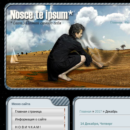
08.08.2026 
Приветствую
Главная
|
Рег
Меню сайта
Главная страница
Главная
»
2017
»
Декабрь
Информация о сайте
14 Декабря, Четверг
Н О В И Ч К А М !