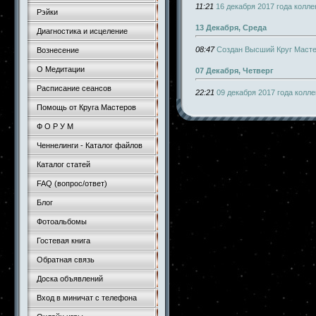
11:21
16 декабря 2017 года колл
Рэйки
13 Декабря, Среда
Диагностика и исцеление
08:47
Создан Высший Круг Маст
Вознесение
О Медитации
07 Декабря, Четверг
Расписание сеансов
22:21
09 декабря 2017 года колл
Помощь от Круга Мастеров
Ф О Р У М
Ченнелинги - Каталог файлов
Каталог статей
FAQ (вопрос/ответ)
Блог
Фотоальбомы
Гостевая книга
Обратная связь
Доска объявлений
Вход в миничат с телефона