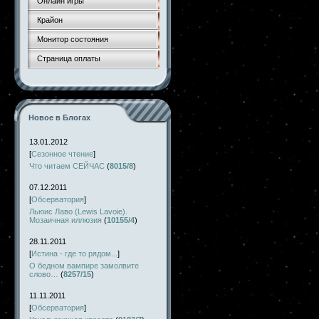
Онлайн игры
Крайон
Монитор состояния
Страница оплаты
Новое в Блогах
13.01.2012
[
Сезонное чтение
]
Что читаем СЕЙЧАС
(
8015/8
)
07.12.2011
[
Обсерватория
]
Льюис Лаво (Lewis Lavoie).
Мозаичная иллюзия
(
10155/4
)
28.11.2011
[
Истина - где то рядом...
]
О бедном вампире замолвите
слово…
(
8257/15
)
11.11.2011
[
Обсерватория
]