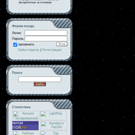
авторитетных источников
Форма входа
Логин:
Пароль:
запомнить
Забыл пароль
|
Регистрация
Поиск
Статистика