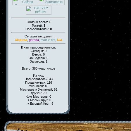
Онлайн всего:
1
Гостей:
1
Пользователей:
0
Сегодня заходили:
Мэрика
,
gsreda
,
svet-v-net
,
Ula
К нам присоединились:
Сегодня: 0
Вчера: 0
За неделю: 0
За месяц: 1
Всего: 380 участников
Из них:
Пользователей: 43
Продвинутых: 116
Учеников: 40
Мастеров и Учителей: 86
Друзей: 79
Круг Мастеров: 0
+ Малый Круг: 0
+ Высший Круг: 9