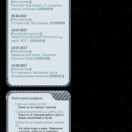
[
Абсолютера
]
Николай Чудотворец. О создании
школы эзотерики
(
3816/0/0
)
25.08.2017
[
Абсолютера
]
О Переходе. ВЦ Плеяды.
(
3798/0/0
)
13.07.2017
[
Группа Метасинтез
]
ЭНЕРГЕТИЧЕСКИЙ ПРОГНОЗ на
июль 2017 г.
(
3535/0/0
)
13.07.2017
[
Абсолютера
]
Кармические уроки. Творение
Картины Любви
(
3581/0/0
)
13.04.2017
[
Абсолютера
]
Эго человека. Механизм Эго и
формирование личности
(
4088/0/1
)
Категории раздела
Горячие новости
[95]
Новости на главную страницу
Организация работы сайта
[520]
Новости по текущей работе сайта и
предоставляемым услугам
Новости на планетарном уровне
[6]
Что происходит в мире. Изменение
ситуации, новости от наиболее