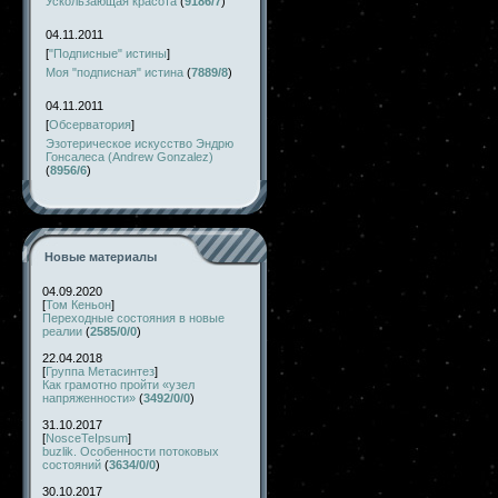
Ускользающая красота
(
9186/7
)
04.11.2011
[
"Подписные" истины
]
Моя "подписная" истина
(
7889/8
)
04.11.2011
[
Обсерватория
]
Эзотерическое искусство Эндрю
Гонсалеса (Andrew Gonzalez)
(
8956/6
)
Новые материалы
04.09.2020
[
Том Кеньон
]
Переходные состояния в новые
реалии
(
2585/0/0
)
22.04.2018
[
Группа Метасинтез
]
Как грамотно пройти «узел
напряженности»
(
3492/0/0
)
31.10.2017
[
NosceTeIpsum
]
buzlik. Особенности потоковых
состояний
(
3634/0/0
)
30.10.2017