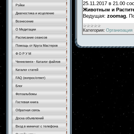
25.11.2017 в 21.00 с
Рэйки
Животным и Растит
Диагностика и исцеление
Ведущая:
zoomag.
П
Вознесение
Категория:
Организация 
О Медитации
Расписание сеансов
Помощь от Круга Мастеров
Ф О Р У М
Ченнелинги - Каталог файлов
Каталог статей
FAQ (вопрос/ответ)
Блог
Фотоальбомы
Гостевая книга
Обратная связь
Доска объявлений
Вход в миничат с телефона