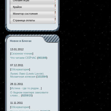
Онлайн игры
Крайон
Монитор состояния
Страница оплаты
Новое в Блогах
13.01.2012
[
Сезонное чтение
]
Что читаем СЕЙЧАС
(
8019/8
)
07.12.2011
[
Обсерватория
]
Льюис Лаво (Lewis Lavoie).
Мозаичная иллюзия
(
10159/4
)
28.11.2011
[
Истина - где то рядом...
]
О бедном вампире замолвите
слово…
(
8259/15
)
11.11.2011
[
Обсерватория
]