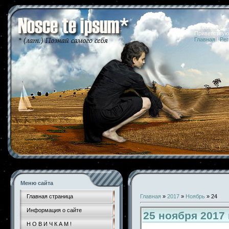
10.08.2026 
Приветствую
Главная
|
Рег
Меню сайта
Главная страница
Главная
»
2017
»
Ноябрь
»
24
Информация о сайте
25 ноября 2017
Н О В И Ч К А М !