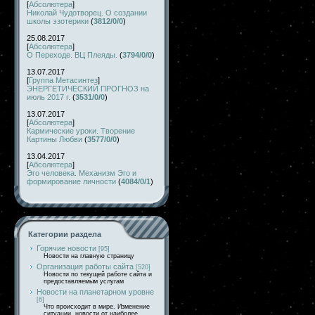
[
Абсолютера
]
Николай Чудотворец. О создании
школы эзотерики
(
3812/0/0
)
25.08.2017
[
Абсолютера
]
О Переходе. ВЦ Плеяды.
(
3794/0/0
)
13.07.2017
[
Группа Метасинтез
]
ЭНЕРГЕТИЧЕСКИЙ ПРОГНОЗ на
июль 2017 г.
(
3531/0/0
)
13.07.2017
[
Абсолютера
]
Кармические уроки. Творение
Картины Любви
(
3577/0/0
)
13.04.2017
[
Абсолютера
]
Эго человека. Механизм Эго и
формирование личности
(
4084/0/1
)
Категории раздела
Горячие новости
[95]
Новости на главную страницу
Организация работы сайта
[520]
Новости по текущей работе сайта и
предоставляемым услугам
Новости на планетарном уровне
[6]
Что происходит в мире. Изменение
ситуации, новости от наиболее