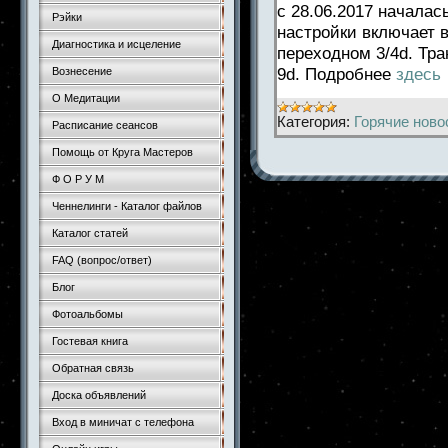
с 28.06.2017 началас
Рэйки
настройки включает в
Диагностика и исцеление
переходном 3/4d. Тр
9d. Подробнее
здесь
Вознесение
О Медитации
Категория:
Горячие ново
Расписание сеансов
Помощь от Круга Мастеров
Ф О Р У М
Ченнелинги - Каталог файлов
Каталог статей
FAQ (вопрос/ответ)
Блог
Фотоальбомы
Гостевая книга
Обратная связь
Доска объявлений
Вход в миничат с телефона