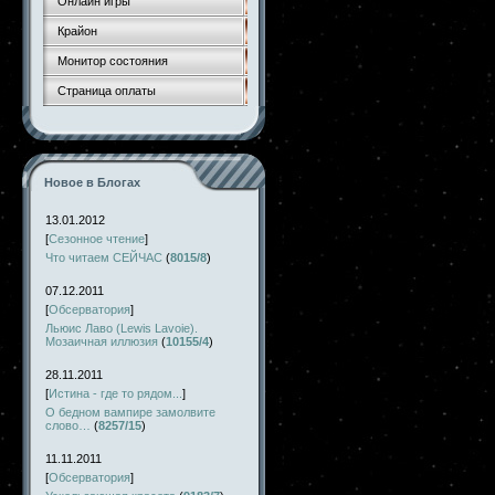
Онлайн игры
Крайон
Монитор состояния
Страница оплаты
Новое в Блогах
13.01.2012
[
Сезонное чтение
]
Что читаем СЕЙЧАС
(
8015/8
)
07.12.2011
[
Обсерватория
]
Льюис Лаво (Lewis Lavoie).
Мозаичная иллюзия
(
10155/4
)
28.11.2011
[
Истина - где то рядом...
]
О бедном вампире замолвите
слово…
(
8257/15
)
11.11.2011
[
Обсерватория
]