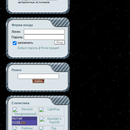
авторитетных источников
Форма входа
Логин:
Пароль:
запомнить
Забыл пароль
|
Регистрация
Поиск
Статистика