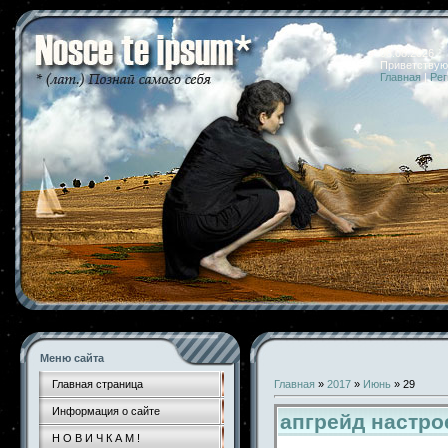
08.08.2026 
Приветствую
Главная
|
Рег
Меню сайта
Главная страница
Главная
»
2017
»
Июнь
»
29
Информация о сайте
апгрейд настро
Н О В И Ч К А М !