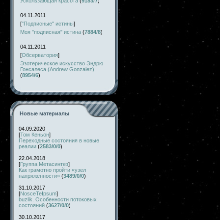
Ускользающая красота
(
9183/7
)
04.11.2011
[
"Подписные" истины
]
Моя "подписная" истина
(
7884/8
)
04.11.2011
[
Обсерватория
]
Эзотерическое искусство Эндрю
Гонсалеса (Andrew Gonzalez)
(
8954/6
)
Новые материалы
04.09.2020
[
Том Кеньон
]
Переходные состояния в новые
реалии
(
2583/0/0
)
22.04.2018
[
Группа Метасинтез
]
Как грамотно пройти «узел
напряженности»
(
3489/0/0
)
31.10.2017
[
NosceTeIpsum
]
buzlik. Особенности потоковых
состояний
(
3627/0/0
)
30.10.2017