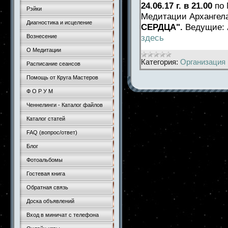
24.06.17 г. в 21.00
по 
Рэйки
Медитации Архангела
Диагностика и исцеление
СЕРДЦА".
Ведущие:
здесь
Вознесение
О Медитации
Категория:
Организация 
Расписание сеансов
Помощь от Круга Мастеров
Ф О Р У М
Ченнелинги - Каталог файлов
Каталог статей
FAQ (вопрос/ответ)
Блог
Фотоальбомы
Гостевая книга
Обратная связь
Доска объявлений
Вход в миничат с телефона