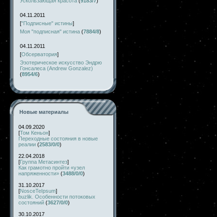
Ускользающая красота
(
9183/7
)
04.11.2011
[
"Подписные" истины
]
Моя "подписная" истина
(
7884/8
)
04.11.2011
[
Обсерватория
]
Эзотерическое искусство Эндрю
Гонсалеса (Andrew Gonzalez)
(
8954/6
)
Новые материалы
04.09.2020
[
Том Кеньон
]
Переходные состояния в новые
реалии
(
2583/0/0
)
22.04.2018
[
Группа Метасинтез
]
Как грамотно пройти «узел
напряженности»
(
3488/0/0
)
31.10.2017
[
NosceTeIpsum
]
buzlik. Особенности потоковых
состояний
(
3627/0/0
)
30.10.2017