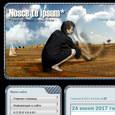
08.08.2026 
Приветствую
Главная
|
Рег
Меню сайта
Главная страница
Главная
»
2017
»
Июнь
»
23
Информация о сайте
24 июня 2017 г
Н О В И Ч К А М !