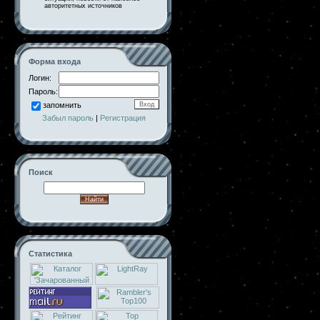
авторитетных источников
Форма входа
Логин:
Пароль:
запомнить
Забыл пароль
|
Регистрация
Поиск
Статистика