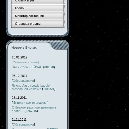
Онлайн игры
Крайон
Монитор состояния
Страница оплаты
Новое в Блогах
13.01.2012
[
Сезонное чтение
]
Что читаем СЕЙЧАС
(
8015/8
)
07.12.2011
[
Обсерватория
]
Льюис Лаво (Lewis Lavoie).
Мозаичная иллюзия
(
10155/4
)
28.11.2011
[
Истина - где то рядом...
]
О бедном вампире замолвите
слово…
(
8257/15
)
11.11.2011
[
Обсерватория
]