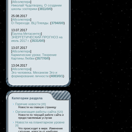
[
Абсолютера
]
Николай Чудотворец. О создании
школы эзотерики
(
3811/0/0
)
25.08.2017
[
Абсолютера
]
О Переходе. ВЦ Плеяды.
(
3794/0/0
)
13.07.2017
[
Группа Метасинтез
]
ЭНЕРГЕТИЧЕСКИЙ ПРОГНОЗ на
июль 2017 г.
(
3531/0/0
)
13.07.2017
[
Абсолютера
]
Кармические уроки. Творение
Картины Любви
(
3577/0/0
)
13.04.2017
[
Абсолютера
]
Эго человека. Механизм Эго и
формирование личности
(
4083/0/1
)
Категории раздела
Горячие новости
[95]
Новости на главную страницу
Организация работы сайта
[520]
Новости по текущей работе сайта и
предоставляемым услугам
Новости на планетарном уровне
[6]
Что происходит в мире. Изменение
ситуации, новости от наиболее