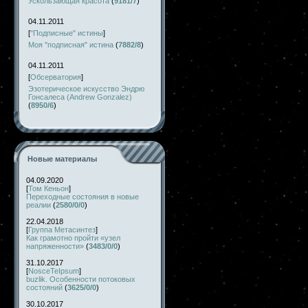
Ускользающая красота
(
9181/7
)
04.11.2011
[
"Подписные" истины
]
Моя "подписная" истина
(
7882/8
)
04.11.2011
[
Обсерватория
]
Эзотерическое искусство Эндрю
Гонсалеса (Andrew Gonzalez)
(
8950/6
)
Новые материалы
04.09.2020
[
Том Кеньон
]
Переходные состояния в новые
реалии
(
2580/0/0
)
22.04.2018
[
Группа Метасинтез
]
Как грамотно пройти «узел
напряженности»
(
3483/0/0
)
31.10.2017
[
NosceTeIpsum
]
buzlik. Особенности потоковых
состояний
(
3625/0/0
)
30.10.2017