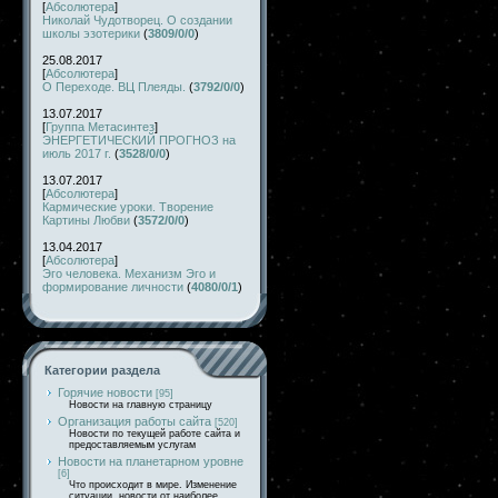
[
Абсолютера
]
Николай Чудотворец. О создании
школы эзотерики
(
3809/0/0
)
25.08.2017
[
Абсолютера
]
О Переходе. ВЦ Плеяды.
(
3792/0/0
)
13.07.2017
[
Группа Метасинтез
]
ЭНЕРГЕТИЧЕСКИЙ ПРОГНОЗ на
июль 2017 г.
(
3528/0/0
)
13.07.2017
[
Абсолютера
]
Кармические уроки. Творение
Картины Любви
(
3572/0/0
)
13.04.2017
[
Абсолютера
]
Эго человека. Механизм Эго и
формирование личности
(
4080/0/1
)
Категории раздела
Горячие новости
[95]
Новости на главную страницу
Организация работы сайта
[520]
Новости по текущей работе сайта и
предоставляемым услугам
Новости на планетарном уровне
[6]
Что происходит в мире. Изменение
ситуации, новости от наиболее