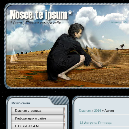
07.08.2026 
Приветствую
Главная
|
Рег
Меню сайта
Главная страница
Главная
»
2016
»
Август
Информация о сайте
12 Августа, Пятница
Н О В И Ч К А М !