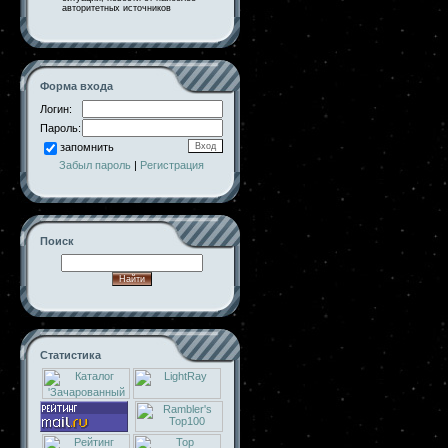
авторитетных источников
Форма входа
Логин:
Пароль:
запомнить
Забыл пароль
|
Регистрация
Поиск
Статистика