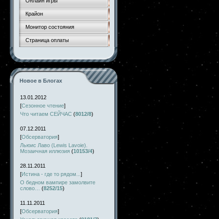
Онлайн игры
Крайон
Монитор состояния
Страница оплаты
Новое в Блогах
13.01.2012
[
Сезонное чтение
]
Что читаем СЕЙЧАС
(
8012/8
)
07.12.2011
[
Обсерватория
]
Льюис Лаво (Lewis Lavoie).
Мозаичная иллюзия
(
10153/4
)
28.11.2011
[
Истина - где то рядом...
]
О бедном вампире замолвите
слово…
(
8252/15
)
11.11.2011
[
Обсерватория
]