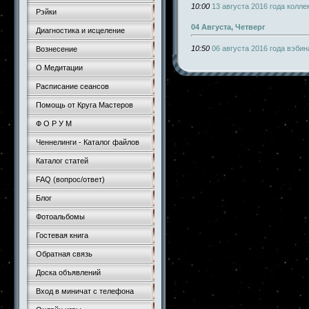
10:00
13 августа 2016 года колл
Рэйки
04 Августа, Четверг
Диагностика и исцеление
10:50
06 августа 2016 года вэби
Вознесение
О Медитации
Расписание сеансов
Помощь от Круга Мастеров
Ф О Р У М
Ченнелинги - Каталог файлов
Каталог статей
FAQ (вопрос/ответ)
Блог
Фотоальбомы
Гостевая книга
Обратная связь
Доска объявлений
Вход в миничат с телефона