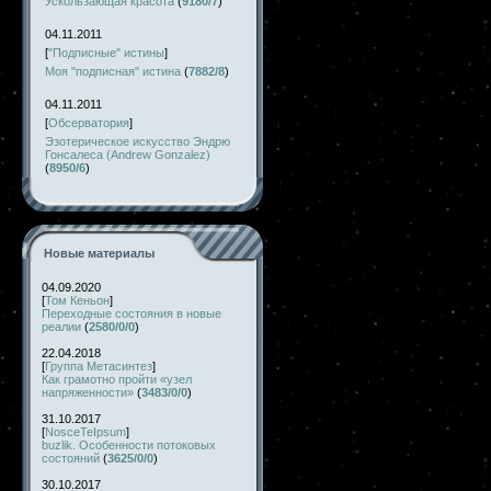
Ускользающая красота
(
9180/7
)
04.11.2011
[
"Подписные" истины
]
Моя "подписная" истина
(
7882/8
)
04.11.2011
[
Обсерватория
]
Эзотерическое искусство Эндрю
Гонсалеса (Andrew Gonzalez)
(
8950/6
)
Новые материалы
04.09.2020
[
Том Кеньон
]
Переходные состояния в новые
реалии
(
2580/0/0
)
22.04.2018
[
Группа Метасинтез
]
Как грамотно пройти «узел
напряженности»
(
3483/0/0
)
31.10.2017
[
NosceTeIpsum
]
buzlik. Особенности потоковых
состояний
(
3625/0/0
)
30.10.2017