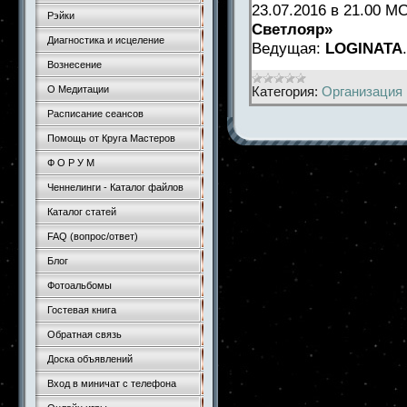
23.07.2016 в 21.00 
Рэйки
Светлояр»
Диагностика и исцеление
Ведущая:
LOGINATA
Вознесение
Категория:
Организация 
О Медитации
Расписание сеансов
Помощь от Круга Мастеров
Ф О Р У М
Ченнелинги - Каталог файлов
Каталог статей
FAQ (вопрос/ответ)
Блог
Фотоальбомы
Гостевая книга
Обратная связь
Доска объявлений
Вход в миничат с телефона