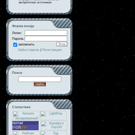
авторитетных источников
Форма входа
Логин:
Пароль:
запомнить
Забыл пароль
|
Регистрация
Поиск
Статистика