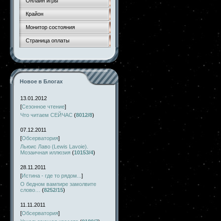
Онлайн игры
Крайон
Монитор состояния
Страница оплаты
Новое в Блогах
13.01.2012
[
Сезонное чтение
]
Что читаем СЕЙЧАС
(
8012/8
)
07.12.2011
[
Обсерватория
]
Льюис Лаво (Lewis Lavoie).
Мозаичная иллюзия
(
10153/4
)
28.11.2011
[
Истина - где то рядом...
]
О бедном вампире замолвите
слово…
(
8252/15
)
11.11.2011
[
Обсерватория
]