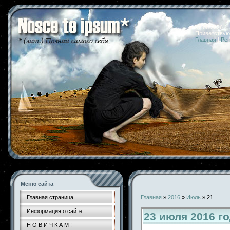
07.08.2026 
Приветствую
Главная
|
Рег
Меню сайта
Главная страница
Главная
»
2016
»
Июль
»
21
Информация о сайте
23 июля 2016 г
Н О В И Ч К А М !