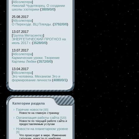
[
Абсолютера
]
Николай Чудотворец. О создании
школы эзотерики
(
3809/0/0
)
25.08.2017
[
Абсолютера
]
О Переходе. ВЦ Плеяды.
(
3792/0/0
)
13.07.2017
[
Группа Метасинтез
]
ЭНЕРГЕТИЧЕСКИЙ ПРОГНОЗ на
июль 2017 г.
(
3528/0/0
)
13.07.2017
[
Абсолютера
]
Кармические уроки. Творение
Картины Любви
(
3572/0/0
)
13.04.2017
[
Абсолютера
]
Эго человека. Механизм Эго и
формирование личности
(
4080/0/1
)
Категории раздела
Горячие новости
[95]
Новости на главную страницу
Организация работы сайта
[520]
Новости по текущей работе сайта и
предоставляемым услугам
Новости на планетарном уровне
[6]
Что происходит в мире. Изменение
ситуации, новости от наиболее