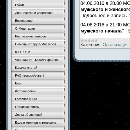
04.06.2016
в 20.00 М
Рэйки
мужского и женског
Диагностика и исцеление
Подробнее и запись
Вознесение
04.06.2016 в 21.00 
О Медитации
мужского начала"
.
Расписание сеансов
Категория:
Организация 
Помощь от Круга Мастеров
Ф О Р У М
Ченнелинги - Каталог файлов
Каталог статей
FAQ (вопрос/ответ)
Блог
Фотоальбомы
Гостевая книга
Обратная связь
Доска объявлений
Вход в миничат с телефона