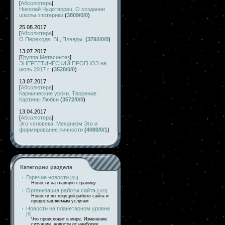
[
Абсолютера
]
Николай Чудотворец. О создании
школы эзотерики
(
3809/0/0
)
25.08.2017
[
Абсолютера
]
О Переходе. ВЦ Плеяды.
(
3792/0/0
)
13.07.2017
[
Группа Метасинтез
]
ЭНЕРГЕТИЧЕСКИЙ ПРОГНОЗ на
июль 2017 г.
(
3528/0/0
)
13.07.2017
[
Абсолютера
]
Кармические уроки. Творение
Картины Любви
(
3572/0/0
)
13.04.2017
[
Абсолютера
]
Эго человека. Механизм Эго и
формирование личности
(
4080/0/1
)
Категории раздела
Горячие новости
[95]
Новости на главную страницу
Организация работы сайта
[520]
Новости по текущей работе сайта и
предоставляемым услугам
Новости на планетарном уровне
[6]
Что происходит в мире. Изменение
ситуации, новости от наиболее