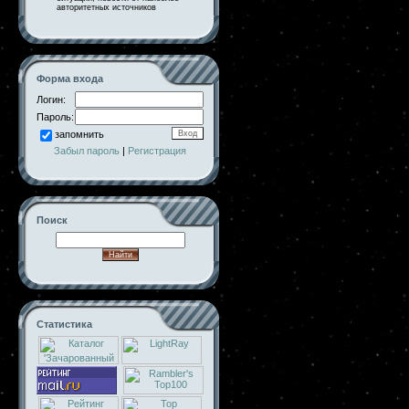
авторитетных источников
Форма входа
Логин:
Пароль:
запомнить
Забыл пароль
|
Регистрация
Поиск
Статистика