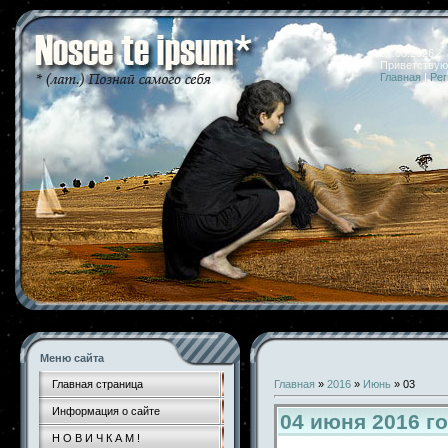
07.08.2026 
Приветствую
Главная
|
Рег
Меню сайта
Главная страница
Главная
»
2016
»
Июнь
»
03
Информация о сайте
04 июня 2016 г
Н О В И Ч К А М !