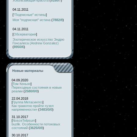
Ускользающая красота
(
9180/7
)
04.11.2011
[
"Подписные" истины
]
Моя "подписная" истина
(
7882/8
)
04.11.2011
[
Обсерватория
]
Эзотерическое искусство Эндрю
Гонсалеса (Andrew Gonzalez)
(
8950/6
)
Новые материалы
04.09.2020
[
Том Кеньон
]
Переходные состояния в новые
реалии
(
2580/0/0
)
22.04.2018
[
Группа Метасинтез
]
Как грамотно пройти «узел
напряженности»
(
3483/0/0
)
31.10.2017
[
NosceTeIpsum
]
buzlik. Особенности потоковых
состояний
(
3625/0/0
)
30.10.2017