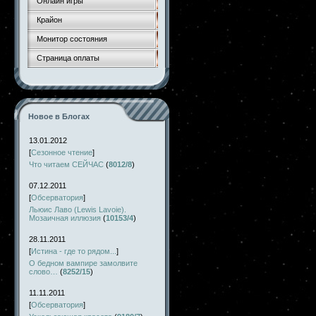
Онлайн игры
Крайон
Монитор состояния
Страница оплаты
Новое в Блогах
13.01.2012
[
Сезонное чтение
]
Что читаем СЕЙЧАС
(
8012/8
)
07.12.2011
[
Обсерватория
]
Льюис Лаво (Lewis Lavoie).
Мозаичная иллюзия
(
10153/4
)
28.11.2011
[
Истина - где то рядом...
]
О бедном вампире замолвите
слово…
(
8252/15
)
11.11.2011
[
Обсерватория
]