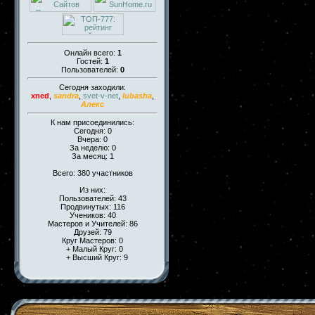
Онлайн всего:
1
Гостей:
1
Пользователей:
0
Сегодня заходили:
xned
,
sandra
,
svet-v-net
,
lubasha
,
Алекс
К нам присоединились:
Сегодня: 0
Вчера: 0
За неделю: 0
За месяц: 1
Всего: 380 участников
Из них:
Пользователей: 43
Продвинутых: 116
Учеников: 40
Мастеров и Учителей: 86
Друзей: 79
Круг Мастеров: 0
+ Малый Круг: 0
+ Высший Круг: 9