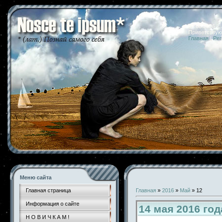
07.08.2026 
Приветствую
Главная
|
Рег
Меню сайта
Главная страница
Главная
»
2016
»
Май
»
12
Информация о сайте
14 мая 2016 го
Н О В И Ч К А М !