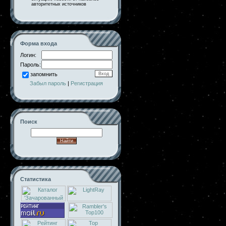
авторитетных источников
Форма входа
Логин:
Пароль:
запомнить
Забыл пароль
|
Регистрация
Поиск
Статистика