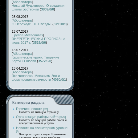
[
Абсолютера
]
Николай Чудотворец. О создании
школы эзотерики
(
3809/0/0
)
25.08.2017
[
Абсолютера
]
О Переходе. ВЦ Плеяды.
(
3791/0/0
)
13.07.2017
[
Группа Метасинтез
]
ЭНЕРГЕТИЧЕСКИЙ ПРОГНОЗ на
июль 2017 г.
(
3528/0/0
)
13.07.2017
[
Абсолютера
]
Кармические уроки. Творение
Картины Любви
(
3572/0/0
)
13.04.2017
[
Абсолютера
]
Эго человека. Механизм Эго и
формирование личности
(
4080/0/1
)
Категории раздела
Горячие новости
[95]
Новости на главную страницу
Организация работы сайта
[520]
Новости по текущей работе сайта и
предоставляемым услугам
Новости на планетарном уровне
[6]
Что происходит в мире. Изменение
ситуации, новости от наиболее