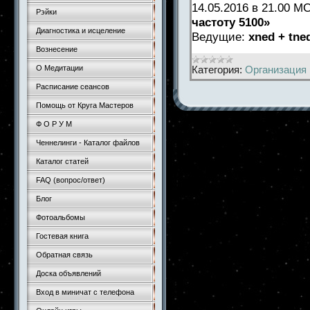
14.05.2016 в 21.00 
Рэйки
частоту 5100»
Диагностика и исцеление
Ведущие:
xned + tn
Вознесение
Категория:
Организация 
О Медитации
Расписание сеансов
Помощь от Круга Мастеров
Ф О Р У М
Ченнелинги - Каталог файлов
Каталог статей
FAQ (вопрос/ответ)
Блог
Фотоальбомы
Гостевая книга
Обратная связь
Доска объявлений
Вход в миничат с телефона