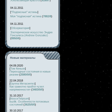
Ускользающая красота
(
9180/7
)
04.11.2011
[
"Подписные" истины
]
Моя "подписная" истина
(
7882/8
)
04.11.2011
[
Обсерватория
]
Эзотерическое искусство Эндрю
Гонсалеса (Andrew Gonzalez)
(
8950/6
)
Новые материалы
04.09.2020
[
Том Кеньон
]
Переходные состояния в новые
реалии
(
2580/0/0
)
22.04.2018
[
Группа Метасинтез
]
Как грамотно пройти «узел
напряженности»
(
3483/0/0
)
31.10.2017
[
NosceTeIpsum
]
buzlik. Особенности потоковых
состояний
(
3625/0/0
)
30.10.2017