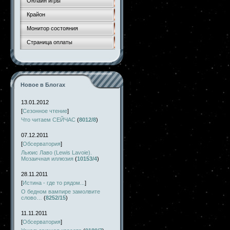
Онлайн игры
Крайон
Монитор состояния
Страница оплаты
Новое в Блогах
13.01.2012
[
Сезонное чтение
]
Что читаем СЕЙЧАС
(
8012/8
)
07.12.2011
[
Обсерватория
]
Льюис Лаво (Lewis Lavoie).
Мозаичная иллюзия
(
10153/4
)
28.11.2011
[
Истина - где то рядом...
]
О бедном вампире замолвите
слово…
(
8252/15
)
11.11.2011
[
Обсерватория
]