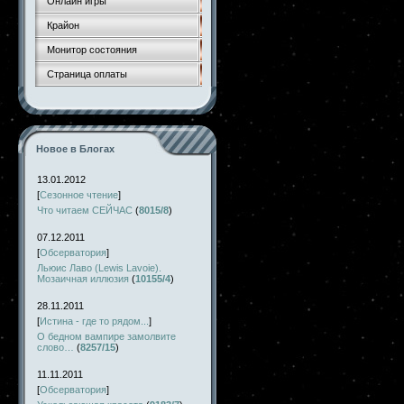
Онлайн игры
Крайон
Монитор состояния
Страница оплаты
Новое в Блогах
13.01.2012
[
Сезонное чтение
]
Что читаем СЕЙЧАС
(
8015/8
)
07.12.2011
[
Обсерватория
]
Льюис Лаво (Lewis Lavoie).
Мозаичная иллюзия
(
10155/4
)
28.11.2011
[
Истина - где то рядом...
]
О бедном вампире замолвите
слово…
(
8257/15
)
11.11.2011
[
Обсерватория
]