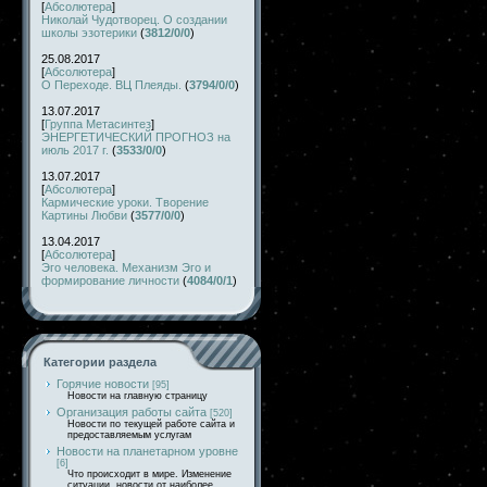
[
Абсолютера
]
Николай Чудотворец. О создании
школы эзотерики
(
3812/0/0
)
25.08.2017
[
Абсолютера
]
О Переходе. ВЦ Плеяды.
(
3794/0/0
)
13.07.2017
[
Группа Метасинтез
]
ЭНЕРГЕТИЧЕСКИЙ ПРОГНОЗ на
июль 2017 г.
(
3533/0/0
)
13.07.2017
[
Абсолютера
]
Кармические уроки. Творение
Картины Любви
(
3577/0/0
)
13.04.2017
[
Абсолютера
]
Эго человека. Механизм Эго и
формирование личности
(
4084/0/1
)
Категории раздела
Горячие новости
[95]
Новости на главную страницу
Организация работы сайта
[520]
Новости по текущей работе сайта и
предоставляемым услугам
Новости на планетарном уровне
[6]
Что происходит в мире. Изменение
ситуации, новости от наиболее