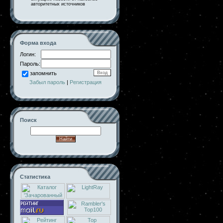
авторитетных источников
Форма входа
Логин:
Пароль:
запомнить
Забыл пароль
|
Регистрация
Поиск
Статистика