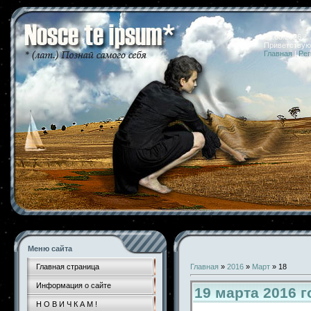
09.08.2026 
Приветствую
Главная
|
Рег
Меню сайта
Главная страница
Главная
»
2016
»
Март
»
18
Информация о сайте
19 марта 2016 
Н О В И Ч К А М !