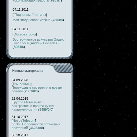
Ускользающая красота
(
9183/7
)
04.11.2011
[
"Подписные" истины
]
Моя "подписная" истина
(
7884/8
)
04.11.2011
[
Обсерватория
]
Эзотерическое искусство Эндрю
Гонсалеса (Andrew Gonzalez)
(
8954/6
)
Новые материалы
04.09.2020
[
Том Кеньон
]
Переходные состояния в новые
реалии
(
2583/0/0
)
22.04.2018
[
Группа Метасинтез
]
Как грамотно пройти «узел
напряженности»
(
3489/0/0
)
31.10.2017
[
NosceTeIpsum
]
buzlik. Особенности потоковых
состояний
(
3628/0/0
)
30.10.2017